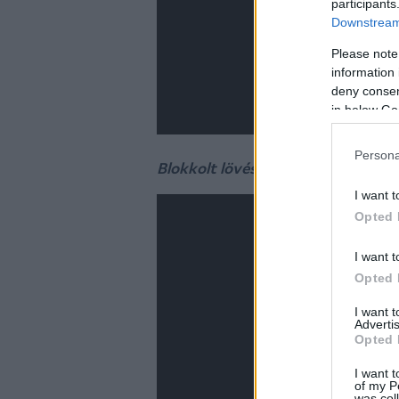
participants
Downstream 
Please note
information 
deny consent
in below Go
Persona
Blokkolt lövése
I want t
Opted 
I want t
Opted 
I want 
Advertis
Opted 
I want t
of my P
was col