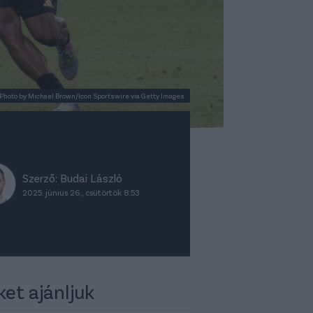
Photo by Michael Brown/Icon Sportswire via Getty Images
Szerző:
Budai László
2025. június 26., csütörtök 8:53
ket ajánljuk