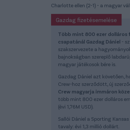
Charlotte ellen (2-1) - a magyar vá
Gazdag fizetésemelése
Több mint 800 ezer dolláros
csapatánál Gazdag Dániel
- sz
szakszervezete a hagyományok
bajnokságban szereplő labdarúgók
magyar játékosok bére is.
Gazdag Dániel azt követően, h
Crew-hoz szerződött, új szerződé
Crew magyarja immáron közel 2
több mint 800 ezer dolláros em
(évi 1,76M USD).
Sallói Dániel a Sporting Kansa
tavaly: évi 1,3 millió dollárt.