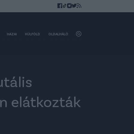
HAZAI
KÜLFÖLD
OLDALHÁLÓ
tális
n elátkozták