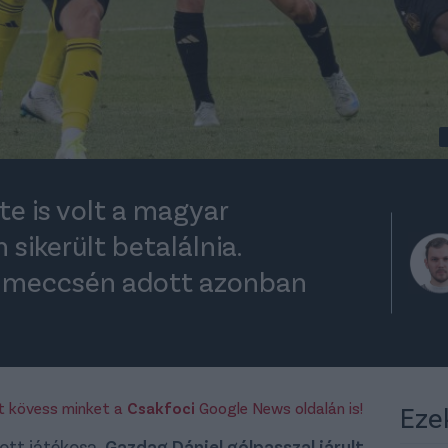
e is volt a magyar
sikerült betalálnia.
 meccsén adott azonban
rt kövess minket a
Csakfoci
Google News oldalán is!
Eze
tt játékosa,
Gazdag Dániel gólpasszal járult