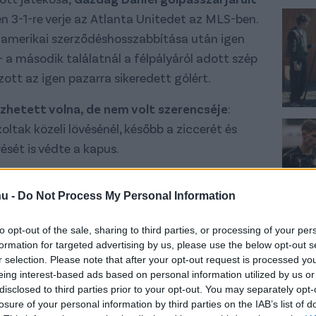
 3-1-re verje az Atlanta Unitedet az MLS-ben.
i amerikai szerződéshosszabbítása után igen
n - a második találatnál a félpályáról adott szép
zott az igen pazarra sikeredett gólért.
zhetett volna, de nem volt szerencséje
:
oltak közeli lövésénél, később a ziccerét és
ését is védte a kapus.
hu -
Do Not Process My Personal Information
to opt-out of the sale, sharing to third parties, or processing of your per
formation for targeted advertising by us, please use the below opt-out s
r selection. Please note that after your opt-out request is processed y
eing interest-based ads based on personal information utilized by us or
disclosed to third parties prior to your opt-out. You may separately opt-
losure of your personal information by third parties on the IAB’s list of