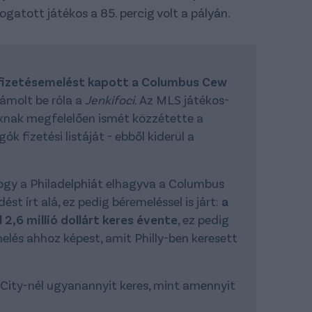
logatott játékos a 85. percig volt a pályán.
 fizetésemelést kapott a Columbus Cew
ámolt be róla a
Jenkifoci
. Az MLS játékos-
nak megfelelően ismét közzétette a
 fizetési listáját - ebből kiderül a
ogy a Philadelphiát elhagyva a Columbus
st írt alá, ez pedig béremeléssel is járt:
a
,6 millió dollárt keres évente
, ez pedig
elés ahhoz képest, amit Philly-ben keresett
s City-nél ugyanannyit keres, mint amennyit