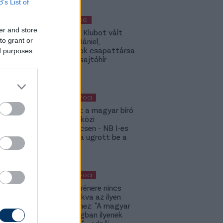
B’s List of
MAGYAR FOCI
er and store
Légiósok: Klubot vált
to grant or
Gazdag Dániel,
világbajnok csapattársa
ed purposes
is lehet - sajtóhír
KÜLFÖLDI FOCI
Megsérült a magyar bíró
a nemzetközi
kupameccsen - NB I-es
honfitársa ugrott be a
helyére
KÜLFÖLDI FOCI
A DVSC trénere nincs
hozzászokva az ilyen
meccsekhez: "A magyar
bajnokságban ilyenek