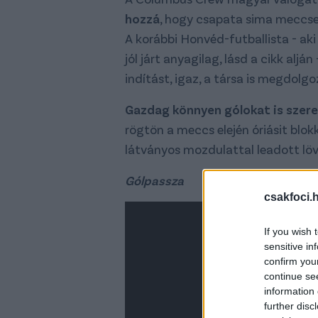
hozzá
, hogy csapata sima meccsen
A korábbi Honvéd-futballista - ak
jól járt anyagilag, lásd a cikk aljá
indítást, igaz, a társa is megdolgo
Gazdag könnyen gólokat is szere
rögtön a meccs elején óriásit blokk
látványos mozdulattal leadott löv
Gólpassza
csakfoci.
If you wish 
sensitive in
confirm you
continue se
information 
further disc