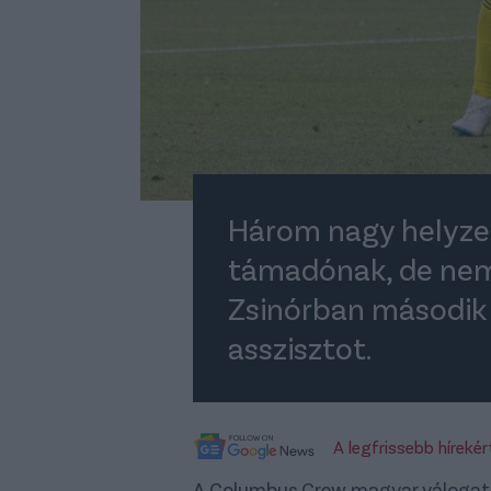
Három nagy helyzet
támadónak, de nem 
Zsinórban második
asszisztot.
A legfrissebb híreké
A Columbus Crew magyar válogato