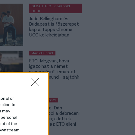
OLDALHÁLÓ - CSAKFOCI
LIGHT
Jude Bellingham és
Budapest is főszerepet
kap a Topps Chrome
UCC kollekciójában
MAGYAR FOCI
ETO: Megvan, hova
igazolhat a német
szerződésről lemaradt
Tóth Rajmund - sajtóhír
sonal or
KÜLFÖLDI FOCI
ection to
Lapszemle: Dán
ou may
szambafoci a debreceni
 personal
szaunában; a lettek
kevesellik az ETO elleni
out of the
előnyt
 downstream