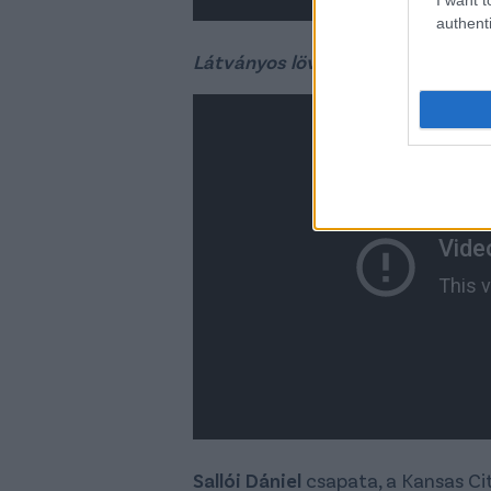
authenti
Látványos lövése
Sallói Dániel
csapata, a Kansas Cit