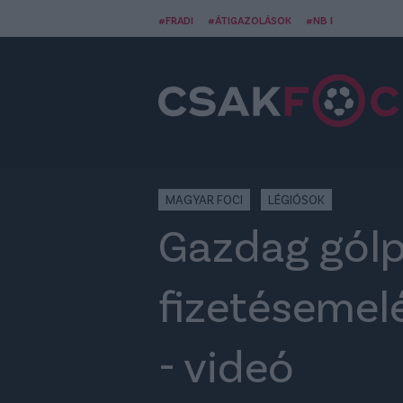
#FRADI
#ÁTIGAZOLÁSOK
#NB I
MAGYAR FOCI
LÉGIÓSOK
Gazdag gólp
fizetésemelé
- videó