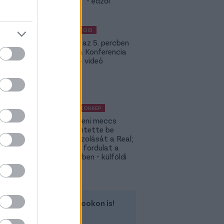
nincsenek" - edzői
értékelés
KÜLFÖLDI FOCI
Bolla már az 5. percben
betalált a Konferencia
Ligában – videó
KÜLFÖLDI KÖRKÉP
A Fradi elleni meccs
előtt jelentette be
rekordigazolását a Real;
hatalmas fordulat a
Rodri-ügyben - külföldi
körkép
Kövess minket a Facebookon is!