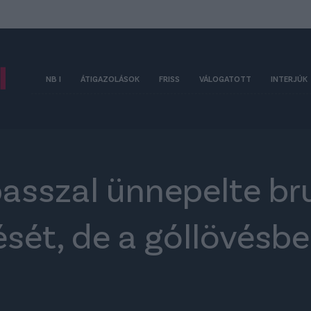
NB I
ÁTIGAZOLÁSOK
FRISS
VÁLOGATOTT
INTERJÚK
asszal ünnepelte bru
sét, de a góllövésbe