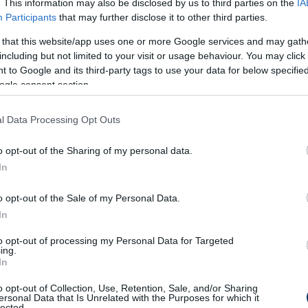
. This information may also be disclosed by us to third parties on the
IA
Participants
that may further disclose it to other third parties.
 that this website/app uses one or more Google services and may gath
including but not limited to your visit or usage behaviour. You may click 
 to Google and its third-party tags to use your data for below specifi
ogle consent section.
l Data Processing Opt Outs
o opt-out of the Sharing of my personal data.
In
o opt-out of the Sale of my Personal Data.
In
to opt-out of processing my Personal Data for Targeted
ing.
In
o opt-out of Collection, Use, Retention, Sale, and/or Sharing
ersonal Data that Is Unrelated with the Purposes for which it
lected.