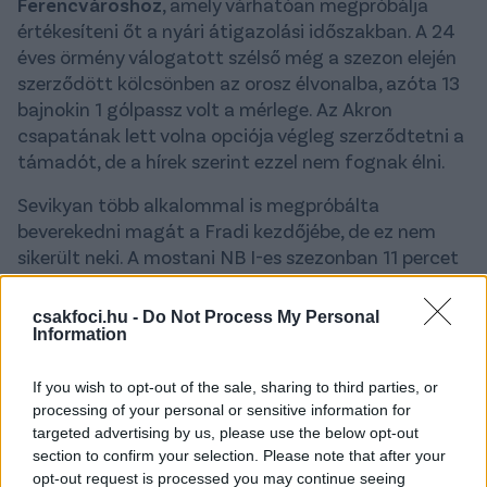
Ferencvároshoz
, amely várhatóan megpróbálja
értékesíteni őt a nyári átigazolási időszakban. A 24
éves örmény válogatott szélső még a szezon elején
szerződött kölcsönben az orosz élvonalba, azóta 13
bajnokin 1 gólpassz volt a mérlege. Az Akron
csapatának lett volna opciója végleg szerződtetni a
támadót, de a hírek szerint ezzel nem fognak élni.
Sevikyan több alkalommal is megpróbálta
beverekedni magát a Fradi kezdőjébe, de ez nem
sikerült neki. A mostani NB I-es szezonban 11 percet
kapott összesen. Korábban, még a 2023/24-es
szezonban lépett pályára rendszeresebben a
csakfoci.hu -
Do Not Process My Personal
magyar első osztályban, akkor 12 bajnokin egy-egy
Information
gólig és gólpasszig jutott. Az előző idényt is
Oroszországban töltötte kölcsönben, a Lokomotiv
If you wish to opt-out of the sale, sharing to third parties, or
Moszkvában 20 tétmeccsen négy gólpasszt
processing of your personal or sensitive information for
targeted advertising by us, please use the below opt-out
osztott ki.
section to confirm your selection. Please note that after your
opt-out request is processed you may continue seeing