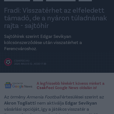
Fradi: Visszatérhet az elfeledett
támadó, de a nyáron túladnának
rajta - sajtóhír
Sajtóhírek szerint Edgar Sevikyan
kölcsönszerződése után visszatérhet a
Ferencvároshoz.
CSAKFOCI.HU
2026. MÁJUS 12., KEDD 17:38
A legfrissebb hírekért kövess minket a
Csakfoci
Google News oldalán is!
Az örmény
Armenia Football
értesülései szerint az
Akron Togliatti
nem aktiválja
Edgar Sevikyan
vásárlási opcióját, így a játékos visszatér a