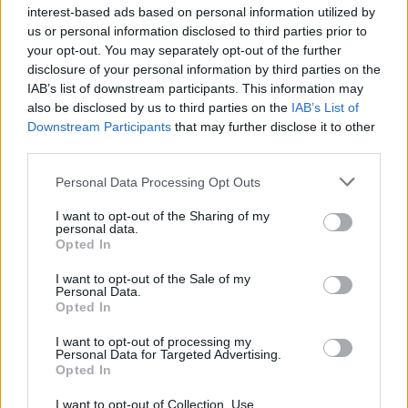
🇦🇲
interest-based ads based on personal information utilized by
Akron Togliatti 🇷🇺 ne devrait pas lever
us or personal information disclosed to third parties prior to
l’option d’achat pour le prêt de Edgar
your opt-out. You may separately opt-out of the further
Sevikyan 🇦🇲.
disclosure of your personal information by third parties on the
IAB’s list of downstream participants. This information may
also be disclosed by us to third parties on the
IAB’s List of
Le joueur a perdu sa place dans le onze de
Downstream Participants
that may further disclose it to other
départ du club russe et a très peu de temps
third parties.
de jeu.
Please note that this website/app uses one or more Google
Personal Data Processing Opt Outs
services and may gather and store information including but
L’ailier retournera à Ferencvaros 🇭🇺 le 30
not limited to your visit or usage behaviour. You may click to
I want to opt-out of the Sharing of my
juin et sera probablement vendu.
#Sevikyan
personal data.
grant or deny consent to Google and its third-party tags to
Opted In
pic.twitter.com/CsAp4fMd39
use your data for below specified purposes in below Google
consent section.
I want to opt-out of the Sale of my
— Arménie Football (@ArmenieFootball)
May 12,
Personal Data.
Opted In
2026
I want to opt-out of processing my
Olvastad már?
Personal Data for Targeted Advertising.
Opted In
I want to opt-out of Collection, Use,