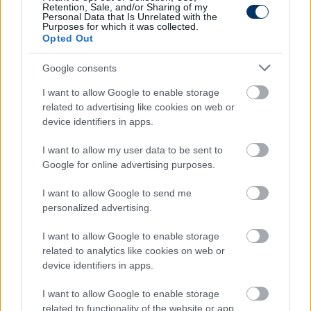
Retention, Sale, and/or Sharing of my
Personal Data that Is Unrelated with the
Purposes for which it was collected.
Opted Out
Google consents
I want to allow Google to enable storage
related to advertising like cookies on web or
device identifiers in apps.
Exkluzív: Szappanos Újpestre
I want to allow my user data to be sent to
Google for online advertising purposes.
igazolhat - így áll az ügye
I want to allow Google to send me
Komoly az érdeklődés az Újpest részéről Szappanos
personalized advertising.
Péter megszerzése ügyében.
Elolvasom
I want to allow Google to enable storage
related to analytics like cookies on web or
device identifiers in apps.
Itt állíthatod be, hogy a Csakfoci az elsők
I want to allow Google to enable storage
között legyen a Google-találatokban
related to functionality of the website or app.