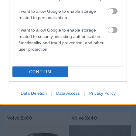
I want to allow Google to enable storage
related to personalization.
Tetszett a cikk? Megosztanád?
I want to allow Google to enable storage
Link másolása
Email küldés
related to security, including authentication
functionality and fraud prevention, and other
CÍMKÉK:
#MAGYAR FOCI
#NB I
#FRADI
user protection.
#ÁTIGAZOLÁSOK
#FERENCVÁROS
#FTC
#HAZAI
ÁTIGAZOLÁSI HÍREK
#FERENCVÁROSI TC
#EDGAR
SEVIKYAN
#EDGAR SZEVIKJAN
CONFIRM
Autópiac
Data Deletion
Data Access
Privacy Policy
Volvo Ex60
Volvo Xc40