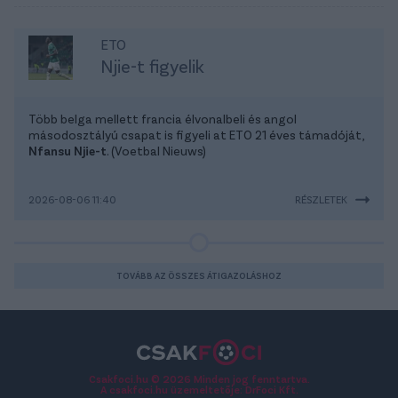
ETO
Njie-t figyelik
Több belga mellett francia élvonalbeli és angol
másodosztályú csapat is figyeli at ETO 21 éves támadóját,
Nfansu Njie-t
. (Voetbal Nieuws)
2026-08-06 11:40
RÉSZLETEK
TOVÁBB AZ ÖSSZES ÁTIGAZOLÁSHOZ
Csakfoci.hu © 2026 Minden jog fenntartva.
A csakfoci.hu üzemeltetője: DrFoci Kft.