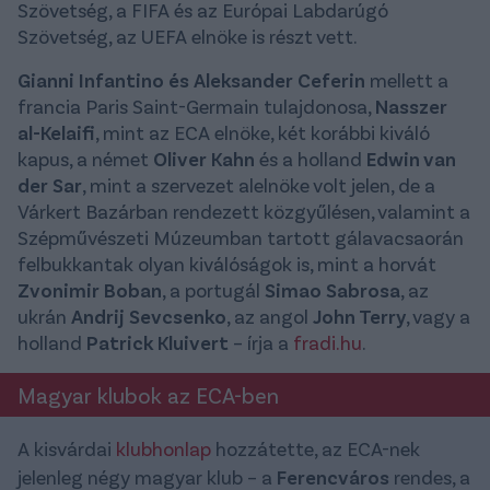
Szövetség, a FIFA és az Európai Labdarúgó
Szövetség, az UEFA elnöke is részt vett.
Gianni Infantino és Aleksander Ceferin
mellett a
francia Paris Saint-Germain tulajdonosa,
Nasszer
al-Kelaifi
, mint az ECA elnöke, két korábbi kiváló
kapus, a német
Oliver Kahn
és a holland
Edwin van
der Sar
, mint a szervezet alelnöke volt jelen, de a
Várkert Bazárban rendezett közgyűlésen, valamint a
Szépművészeti Múzeumban tartott gálavacsaorán
felbukkantak olyan kiválóságok is, mint a horvát
Zvonimir Boban
, a portugál
Simao Sabrosa
, az
ukrán
Andrij Sevcsenko
, az angol
John Terry
, vagy a
holland
Patrick Kluivert
– írja a
fradi.hu
.
Magyar klubok az ECA-ben
A kisvárdai
klubhonlap
hozzátette, az ECA-nek
jelenleg négy magyar klub – a
Ferencváros
rendes, a