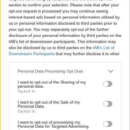
Pál
. –
Ami a szakmai részét illeti, ez a 15. születésnapi
section to confirm your selection. Please note that after your
közgyűlése volt az ECA-nek. 2011 óta, 12 éve
opt-out request is processed you may continue seeing
rendszeresen résztvevői vagyunk ezeknek az
interest-based ads based on personal information utilized by
us or personal information disclosed to third parties prior to
eseményeknek, illetve az ECA munkájának, s
your opt-out. You may separately opt-out of the further
folyamatosan látjuk a fejlődést. Ez a mostani
disclosure of your personal information by third parties on the
közgyűlés is megmutatta ezt, aláírásra került egy
IAB’s list of downstream participants. This information may
szándéknyilatkozat a FIFA és az ECA között, amely
also be disclosed by us to third parties on the
IAB’s List of
nagyban befolyásolni fogja, hogy az elkövetkezendő
Downstream Participants
that may further disclose it to other
időszakban, a 2024-2026-os ciklusban jelentősen
third parties.
emelkedni fognak azok az összegek, amelyet a FIFA-
Please note that this website/app uses one or more Google
Personal Data Processing Opt Outs
tornákon való részvétel után a klubok kapnak. Úgy
services and may gather and store information including but
gondolom, pozitív változások vannak. Ezen felül
not limited to your visit or usage behaviour. You may click to
I want to opt-out of the Sharing of my
personal data.
lesznek belső változások, más összetételű lesz a
grant or deny consent to Google and its third-party tags to
Opted In
vezetőség, több helyet kapnak a klubok, ezáltal
use your data for below specified purposes in below Google
consent section.
demokratikusabbá válik a rendszer. Folyamatosan
I want to opt-out of the Sale of my
Personal Data.
azt láttuk, hogy nagyon szoros együttműködés van a
Opted In
FIFA, az UEFA és az ECA között. Ezért volt jelen a FIFA
és az UEFA elnöke is. Erős képviseleti szervvé kezd
I want to opt-out of processing my
Personal Data for Targeted Advertising.
válni, a labdarúgást formáló egységgé ez a hármas.
”