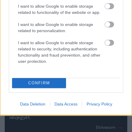
I want to allow Google to enable storage
related to functionality of the website or app.
I want to allow Google to enable storage
related to personalization.
I want to allow Google to enable storage
related to security, including authentication
functionality and fraud prevention, and other
Szoboszlai a szlovákoknak, a
user protection.
kupadöntőben és a "világvégéről" -
videón az öt legnagyobb
szabadrúgásgólja
CONFIRM
Összegyűjtöttünk öt parádés szabadrúgásgólt a
még mindig csak 22 éves Szoboszlai Dominiktől, aki az
Data Deletion
Data Access
Privacy Policy
utánpótlás- és a felnőttválogatott mellett már a
Salzburg és a Leipzig játékosaként is letette a
névjegyét.
Elolvasom