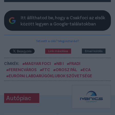
Itt állíthatod be, hogy a Csakfoci az elsők
között legyen a Google-találatokban
Tetszett a cikk? Megosztanád?
Link másolása
Email küldés
CÍMKÉK:
#MAGYAR FOCI
#NB I
#FRADI
#FERENCVÁROS
#FTC
#OROSZ PÁL
#ECA
#EURÓPAI LABDARÚGÓKLUBOK SZÖVETSÉGE
Autópiac