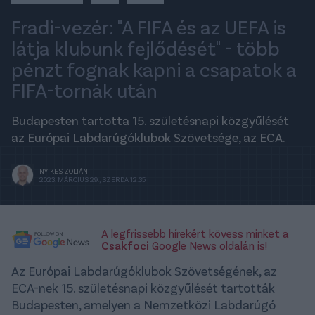
Fradi-vezér: "A FIFA és az UEFA is
látja klubunk fejlődését" - több
pénzt fognak kapni a csapatok a
FIFA-tornák után
Budapesten tartotta 15. születésnapi közgyűlését
az Európai Labdarúgóklubok Szövetsége, az ECA.
NYIKES ZOLTÁN
2023. MÁRCIUS 29., SZERDA 12:35
A legfrissebb hírekért kövess minket a
Csakfoci
Google News oldalán is!
Az Európai Labdarúgóklubok Szövetségének, az
ECA-nek 15. születésnapi közgyűlését tartották
Budapesten, amelyen a Nemzetközi Labdarúgó