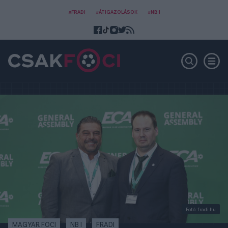
#FRADI
#ÁTIGAZOLÁSOK
#NB I
Fotó: fradi.hu
MAGYAR FOCI
NB I
FRADI