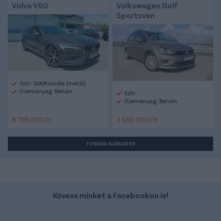
Volvo V60
Volkswagen Golf
Sportsvan
Szín: Sötétszürke (metál)
Üzemanyag: Benzin
Szín:
Üzemanyag: Benzin
8 799 000 Ft
3 650 000 Ft
TOVÁBBI AJÁNLATOK
Kövess minket a Facebookon is!