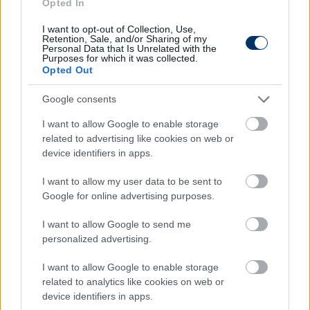
Opted In
A vezérigazgató nem csak a budapesti szervezés
I want to opt-out of Collection, Use,
Retention, Sale, and/or Sharing of my
miatt kapott elismerő szavakat.
Personal Data that Is Unrelated with the
Purposes for which it was collected.
– Hétfőn a gálavacsorán központi asztalnál
Opted Out
ülhettem, több FIFA- és UEFA-képviselő mellett. Ők
Google consents
mondták, hogy mennyire jó dolog, hogy a
Ferencváros példát mutat abban, hogy lehet előre
I want to allow Google to enable storage
lépni, fejlődni. Ahonnan indultunk, majd
related to advertising like cookies on web or
csoportkörösök lettünk, végül nyolcaddöntősök az
device identifiers in apps.
UEL-ben, de hozzátették, akkor se keseredjünk el, ha
I want to allow my user data to be sent to
olykor nem jön majd össze a főtábla, mert ilyen is
Google for online advertising purposes.
előfordul. De látják a fejlődést
– zárta Orosz.
I want to allow Google to send me
Olvastad már?
personalized advertising.
I want to allow Google to enable storage
related to analytics like cookies on web or
device identifiers in apps.