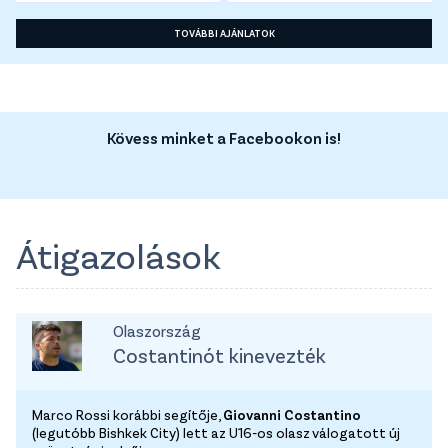
TOVÁBBI AJÁNLATOK
Kövess minket a Facebookon is!
Átigazolások
Olaszország
Costantinót kinevezték
Marco Rossi korábbi segítője,
Giovanni Costantino
(legutóbb Bishkek City) lett az U16-os olasz válogatott új