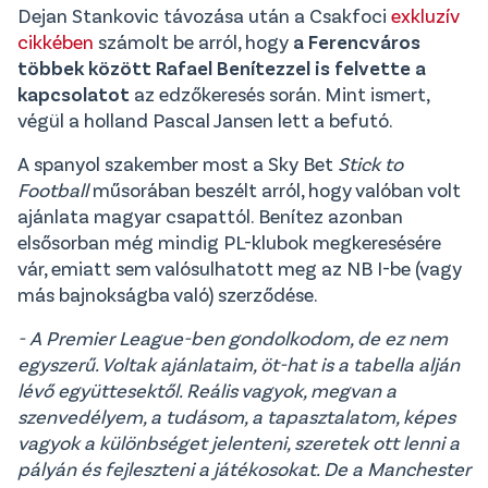
Dejan Stankovic távozása után a Csakfoci
exkluzív
cikkében
számolt be arról, hogy
a Ferencváros
többek között Rafael Benítezzel is felvette a
kapcsolatot
az edzőkeresés során. Mint ismert,
végül a holland Pascal Jansen lett a befutó.
A spanyol szakember most a Sky Bet
Stick to
Football
műsorában beszélt arról, hogy valóban volt
ajánlata magyar csapattól. Benítez azonban
elsősorban még mindig PL-klubok megkeresésére
vár, emiatt sem valósulhatott meg az NB I-be (vagy
más bajnokságba való) szerződése.
- A Premier League-ben gondolkodom, de ez nem
egyszerű. Voltak ajánlataim, öt-hat is a tabella alján
lévő együttesektől. Reális vagyok, megvan a
szenvedélyem, a tudásom, a tapasztalatom, képes
vagyok a különbséget jelenteni, szeretek ott lenni a
pályán és fejleszteni a játékosokat. De a Manchester