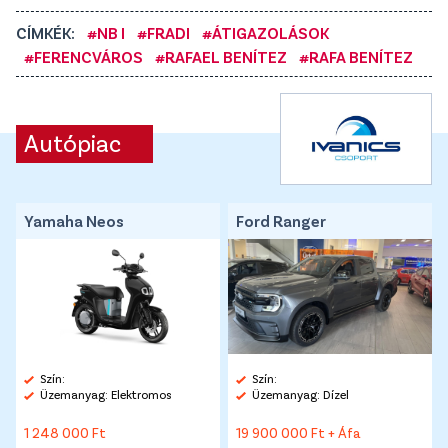
CÍMKÉK:
#NB I
#FRADI
#ÁTIGAZOLÁSOK
#FERENCVÁROS
#RAFAEL BENÍTEZ
#RAFA BENÍTEZ
Autópiac
Yamaha Neos
Ford Ranger
Szín:
Szín:
Üzemanyag: Elektromos
Üzemanyag: Dízel
1 248 000 Ft
19 900 000 Ft + Áfa