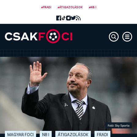
#FRADI
#ÁTIGAZOLÁSOK
#NB I
Fotó: Sky Sports
MAGYAR FOCI
NB I
ÁTIGAZOLÁSOK
FRADI