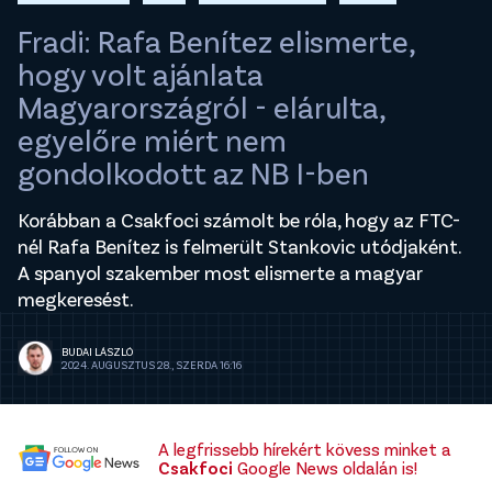
Fradi: Rafa Benítez elismerte,
hogy volt ajánlata
Magyarországról - elárulta,
egyelőre miért nem
gondolkodott az NB I-ben
Korábban a Csakfoci számolt be róla, hogy az FTC-
nél Rafa Benítez is felmerült Stankovic utódjaként.
A spanyol szakember most elismerte a magyar
megkeresést.
BUDAI LÁSZLÓ
2024. AUGUSZTUS 28., SZERDA 16:16
A legfrissebb hírekért kövess minket a
Csakfoci
Google News oldalán is!