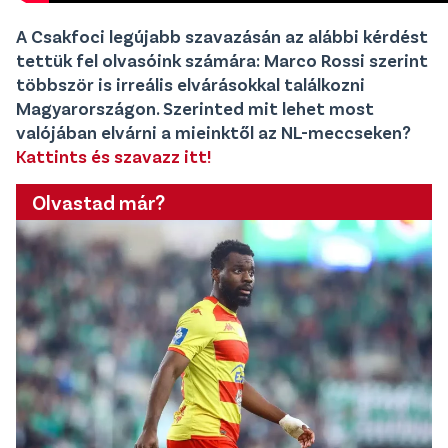
A Csakfoci legújabb szavazásán az alábbi kérdést
tettük fel olvasóink számára: Marco Rossi szerint
többször is irreális elvárásokkal találkozni
Magyarországon. Szerinted mit lehet most
valójában elvárni a mieinktől az NL-meccseken?
Kattints és szavazz itt!
Olvastad már?