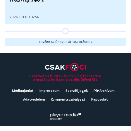
szövetségi edzője.
2026-08-08 14:54
TOVÁBB AZ ÖSSZES ÁTIGAZOLÁSHOZ
Csakfoci.hu © 2026 Minden jog fenntartva.
A csakfoci.hu üzemeltetője: DrFoci Kft.
Médiaajánlat
Impresszum
Szerzői jogok
PR-Archívum
Adatvédelem
Kommentszabályzat
Kapcsolat
powered by