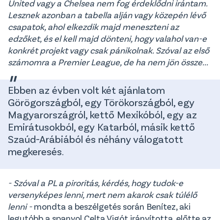
United vagy a Chelsea nem fog érdeklődni irántam.
Lesznek azonban a tabella alján vagy közepén lévő
csapatok, ahol elkezdik majd meneszteni az
edzőket, és el kell majd dönteni, hogy valahol van-e
konkrét projekt vagy csak pánikolnak. Szóval az első
számomra a Premier League, de ha nem jön össze...
Ebben az évben volt két ajánlatom
Görögországból, egy Törökországból, egy
Magyarországról, kettő Mexikóból, egy az
Emirátusokból, egy Katarból, másik kettő
Szaúd-Arábiából és néhány válogatott
megkeresés.
- Szóval a PL a piroritás, kérdés, hogy tudok-e
versenyképes lenni, mert nem akarok csak túlélő
lenni -
mondta a beszélgetés során Benítez, aki
legutóbb a spanyol Celta Vigót irányította, előtte az