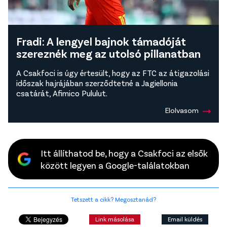
Fradi: A lengyel bajnok támadóját
szereznék meg az utolsó pillanatban
A Csakfoci is úgy értesült, hogy az FTC az átigazolási
időszak hajrájában szerződtetné a Jagiellonia
csatárát, Afimico Pululut.
Elolvasom
Itt állíthatod be, hogy a Csakfoci az elsők
között legyen a Google-találatokban
Tetszett a cikk? Megosztanád?
Link másolása
Email küldés