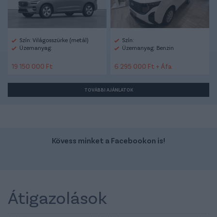
Szín: Világosszürke (metál)
Szín:
Üzemanyag:
Üzemanyag: Benzin
19 150 000 Ft
6 295 000 Ft + Áfa
TOVÁBBI AJÁNLATOK
Kövess minket a Facebookon is!
Átigazolások