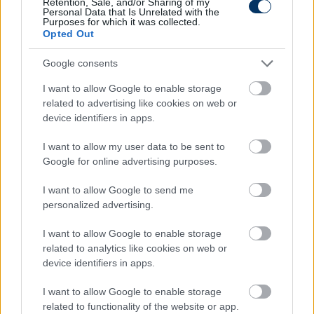
Retention, Sale, and/or Sharing of my
Personal Data that Is Unrelated with the
Purposes for which it was collected.
Opted Out
Google consents
I want to allow Google to enable storage
related to advertising like cookies on web or
device identifiers in apps.
Fradi: Megvan az alapember első
külföldi kérője, az ajánlat is befutott -
I want to allow my user data to be sent to
sajtóhír
Google for online advertising purposes.
Törökországból keresték meg a Ferencvárost Cebrail
I want to allow Google to send me
Makreckis miatt.
personalized advertising.
Elolvasom
I want to allow Google to enable storage
related to analytics like cookies on web or
device identifiers in apps.
Itt állíthatod be, hogy a Csakfoci az elsők
I want to allow Google to enable storage
között legyen a Google-találatokban
related to functionality of the website or app.