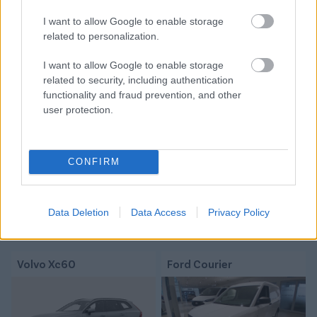
I want to allow Google to enable storage
Tetszett a cikk? Megosztanád?
related to personalization.
Link másolása
Email küldés
I want to allow Google to enable storage
related to security, including authentication
functionality and fraud prevention, and other
CÍMKÉK:
#MAGYAR FOCI
#NB I
#FRADI
user protection.
#FERENCVÁROS
#HAZAI ÁTIGAZOLÁSI HÍREK
#ETO
#FERENCVÁROSI TC
#ETO FC
#STEFAN PÁNIK
#ÁTIGHAZOLÁSOK
CONFIRM
Autópiac
Data Deletion
Data Access
Privacy Policy
Volvo Xc60
Ford Courier