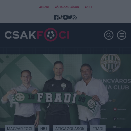
#FRADI
#ÁTIGAZOLÁSOK
#NB I
MAGYAR FOCI
NB I
ÁTIGAZOLÁSOK
FRADI