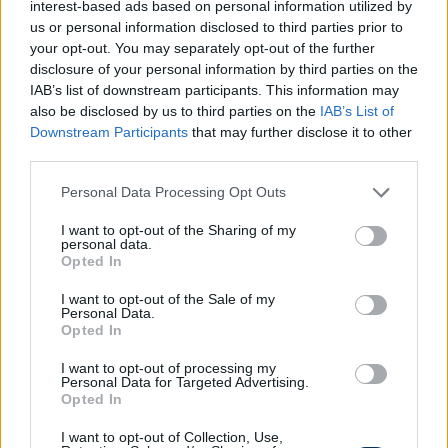
világbajnokságra megyek, vagy ide jövök. Az én
interest-based ads based on personal information utilized by
hitvallásom viszont az, hogy ha csinálsz valamit,
us or personal information disclosed to third parties prior to
your opt-out. You may separately opt-out of the further
akkor azt csináld száz százalékkal, vagy sehogy.
disclosure of your personal information by third parties on the
Szóval itt vagyok, ez elég egyértelmű válasz
IAB’s list of downstream participants. This information may
szerintem.
also be disclosed by us to third parties on the
IAB’s List of
Downstream Participants
that may further disclose it to other
Az első nap orvosi ellenőrzései és fizikai tesztjei után
third parties.
keddtől már napi két edzéssel készül a 2026-27-es
idényre a csapat.
Please note that this website/app uses one or more Google
Personal Data Processing Opt Outs
services and may gather and store information including but
Pörögnek a hírek az átigazolási piacon, kövesd a
not limited to your visit or usage behaviour. You may click to
I want to opt-out of the Sharing of my
personal data.
csakfoci.hu folyamatosan frissülő átigazolási
grant or deny consent to Google and its third-party tags to
Opted In
use your data for below specified purposes in below Google
rovatát, ahol minden fontos információt azonnal
consent section.
megtalálsz - KATTINTS!
I want to opt-out of the Sale of my
Personal Data.
Opted In
Olvastad már?
I want to opt-out of processing my
Personal Data for Targeted Advertising.
Opted In
I want to opt-out of Collection, Use,