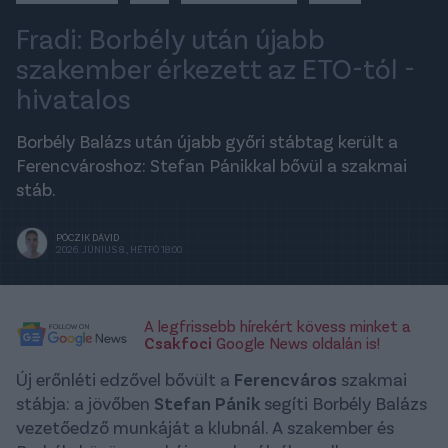
Fradi: Borbély után újabb
szakember érkezett az ETO-tól -
hivatalos
Borbély Balázs után újabb győri stábtag került a
Ferencvároshoz: Stefan Pánikkal bővül a szakmai
stáb.
PÓCZIK DÁVID
2026. JÚNIUS 8., HÉTFŐ 18:00
A legfrissebb hírekért kövess minket a
Csakfoci
Google News oldalán is!
Új erőnléti edzővel bővült a
Ferencváros
szakmai
stábja: a jövőben
Stefan Pánik
segíti Borbély Balázs
vezetőedző munkáját a klubnál. A szakember és