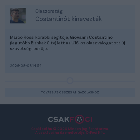
Olaszország
Costantinót kinevezték
Marco Rossi korábbi segítője,
Giovanni Costantino
(legutóbb Bishkek City) lett az U16-os olasz válogatott új
szövetségi edzője.
2026-08-08 14:54
TOVÁBB AZ ÖSSZES ÁTIGAZOLÁSHOZ
Csakfoci.hu © 2026 Minden jog fenntartva.
A csakfoci.hu üzemeltetője: DrFoci Kft.