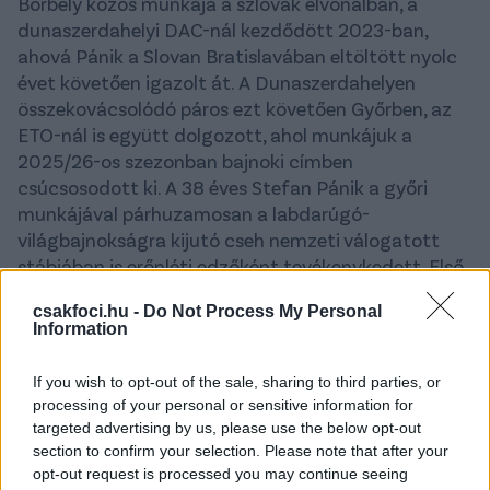
Borbély közös munkája a szlovák élvonalban, a
dunaszerdahelyi DAC-nál kezdődött 2023-ban,
ahová Pánik a Slovan Bratislavában eltöltött nyolc
évet követően igazolt át. A Dunaszerdahelyen
összekovácsolódó páros ezt követően Győrben, az
ETO-nál is együtt dolgozott, ahol munkájuk a
2025/26-os szezonban bajnoki címben
csúcsosodott ki. A 38 éves Stefan Pánik a győri
munkájával párhuzamosan a labdarúgó-
világbajnokságra kijutó cseh nemzeti válogatott
stábjában is erőnléti edzőként tevékenykedett. Első
munkanapja után a
FradiMédia
stábjának
csakfoci.hu -
Do Not Process My Personal
nyilatkozott:
Information
– Mozgalmas nap volt így rögtön az elején, de
If you wish to opt-out of the sale, sharing to third parties, or
egyben nagyon élveztem is. Jó érzés a Fradi
processing of your personal or sensitive information for
családhoz tartozni. Örömmel jöttem a csapathoz
targeted advertising by us, please use the below opt-out
annak ellenére is, hogy a cseh válogatott stábjának
section to confirm your selection. Please note that after your
is a tagja voltam, így döntenem kellett, hogy a
opt-out request is processed you may continue seeing