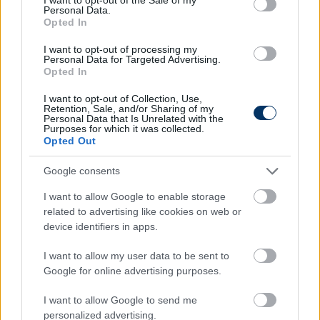
Personal Data.
Elolvasom
Opted In
I want to opt-out of processing my
Personal Data for Targeted Advertising.
Opted In
Itt állíthatod be, hogy a Csakfoci az elsők
között legyen a Google-találatokban
I want to opt-out of Collection, Use,
Retention, Sale, and/or Sharing of my
Personal Data that Is Unrelated with the
Purposes for which it was collected.
Opted Out
Tetszett a cikk? Megosztanád?
Google consents
Link másolása
Email küldés
I want to allow Google to enable storage
CÍMKÉK:
#FRADI
#ÁTIGAZOLÁSOK
#FERENCVÁROS
related to advertising like cookies on web or
#GIORGI GULIASVILI
device identifiers in apps.
I want to allow my user data to be sent to
Google for online advertising purposes.
Autópiac
I want to allow Google to send me
personalized advertising.