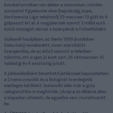
bombaformában van ebben a szezonban, minden
sorozatot figyelembe véve (bajnokság, kupa,
Konferencia Liga-selejtező) 23 meccsen 13 gólt és 4
gólpasszt ért el. A megjelentek szerint 3 millió euró
körüli összeget várnak a bosnyákok a futballistáért.
Guliasvili hazájában, az Iberia 1999 (korábban
Saburtalo) nevelkedett, innen szerződött
Szarajevóba, de az előző szezont a Velezben
töltötte, ott is igen jó évet zárt, 26 tétmeccsen 10
találatig és 4 asszisztig jutott.
A jobbszélsőként bevethető játékossal kapcsolatban
a Crvena zvezdát és a Bolognát is emlegetik
esetleges kérőként. Guliasvilit idén már a grúz
válogatottba is meghívták, Ukrajna és Albánia ellen
a kispadon ülhetett, de egyelőre nem mutatkozott
be.