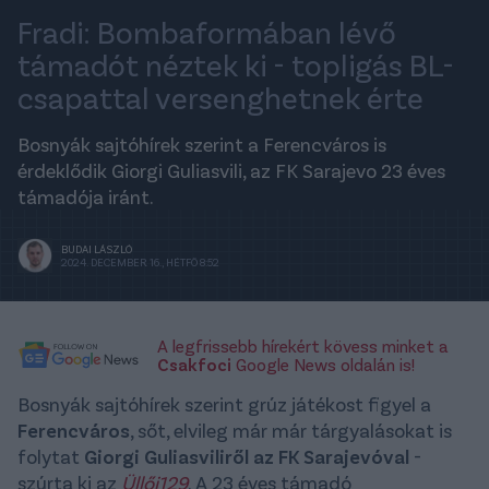
Fradi: Bombaformában lévő
támadót néztek ki - topligás BL-
csapattal versenghetnek érte
Bosnyák sajtóhírek szerint a Ferencváros is
érdeklődik Giorgi Guliasvili, az FK Sarajevo 23 éves
támadója iránt.
BUDAI LÁSZLÓ
2024. DECEMBER 16., HÉTFŐ 8:52
A legfrissebb hírekért kövess minket a
Csakfoci
Google News oldalán is!
Bosnyák sajtóhírek szerint grúz játékost figyel a
Ferencváros
, sőt, elvileg már már tárgyalásokat is
folytat
Giorgi Guliasviliről az FK Sarajevóval
-
szúrta ki az
Üllői129
. A 23 éves támadó