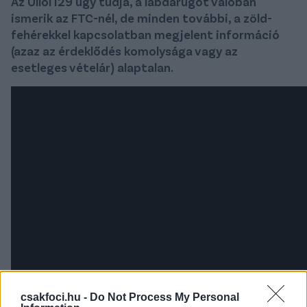
Az Üllői129 úgy tudja, a labdarúgót valóban
ismerik az FTC-nél, de minden további, a zöld-
fehérekkel kapcsolatban megjelent információ
(azaz az érdeklődés komolysága vagy az
esetleges vételár) alaptalan.
csakfoci.hu -
Do Not Process My Personal