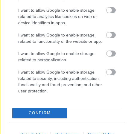
Geely Starray Em-i
Volvo Xc90
I want to allow Google to enable storage
related to analytics like cookies on web or
device identifiers in apps.
I want to allow Google to enable storage
related to functionality of the website or app.
I want to allow Google to enable storage
Szín:
Szín:
related to personalization.
Üzemanyag:
Üzemanyag:
12 466 465 Ft
30 960 000 Ft
I want to allow Google to enable storage
related to security, including authentication
functionality and fraud prevention, and other
TOVÁBBI AJÁNLATOK
user protection.
CONFIRM
Kövess minket a Facebookon is!