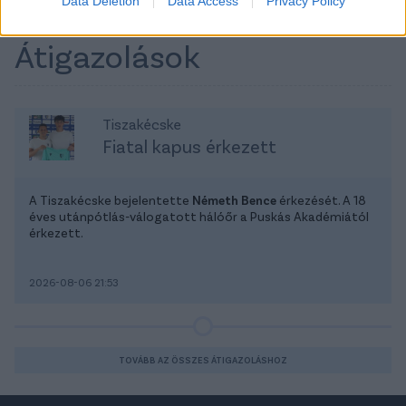
Data Deletion
Data Access
Privacy Policy
Átigazolások
Tiszakécske
Fiatal kapus érkezett
A Tiszakécske bejelentette
Németh Bence
érkezését. A 18
éves utánpótlás-válogatott hálóőr a Puskás Akadémiától
érkezett.
2026-08-06 21:53
TOVÁBB AZ ÖSSZES ÁTIGAZOLÁSHOZ