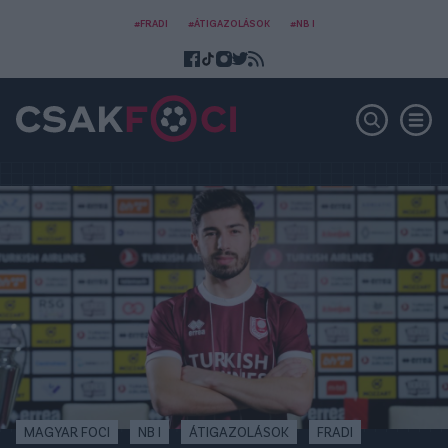
#FRADI
#ÁTIGAZOLÁSOK
#NB I
MAGYAR FOCI
NB I
ÁTIGAZOLÁSOK
FRADI