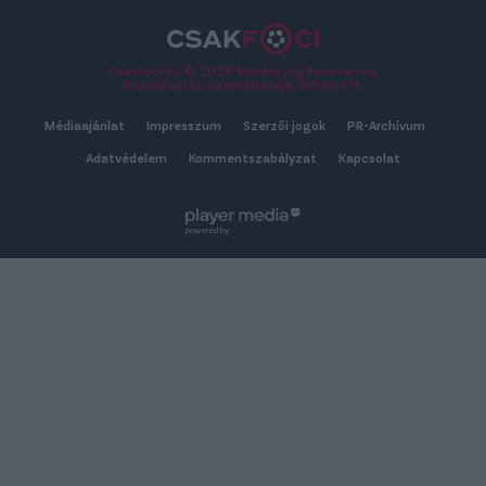
Csakfoci.hu © 2026 Minden jog fenntartva.
A csakfoci.hu üzemeltetője: DrFoci Kft.
Médiaajánlat
Impresszum
Szerzői jogok
PR-Archívum
Adatvédelem
Kommentszabályzat
Kapcsolat
powered by