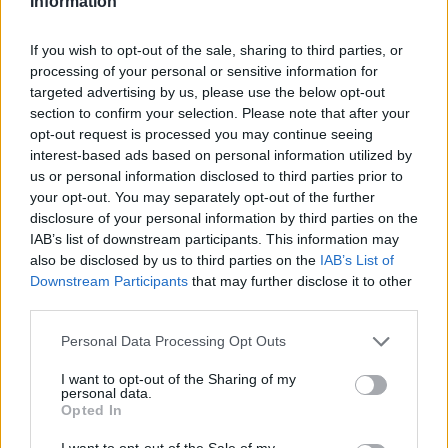
Information
Olvastad már?
If you wish to opt-out of the sale, sharing to third parties, or
processing of your personal or sensitive information for
targeted advertising by us, please use the below opt-out
section to confirm your selection. Please note that after your
opt-out request is processed you may continue seeing
interest-based ads based on personal information utilized by
us or personal information disclosed to third parties prior to
your opt-out. You may separately opt-out of the further
disclosure of your personal information by third parties on the
IAB’s list of downstream participants. This information may
also be disclosed by us to third parties on the
IAB’s List of
Downstream Participants
that may further disclose it to other
third parties.
NB I: Vérszegény Újpest, nagy ütés "a
helyzet nélküli" Fradinak - így látták az
Please note that this website/app uses one or more Google
Personal Data Processing Opt Outs
edzők az utolsó idei meccseket
services and may gather and store information including but
not limited to your visit or usage behaviour. You may click to
I want to opt-out of the Sharing of my
personal data.
Így látták a szakvezetők a vasárnapi, évzáró NB I-es
grant or deny consent to Google and its third-party tags to
Opted In
mérkőzéseket Újpesten, illetve Nyíregyházán. Edzői
use your data for below specified purposes in below Google
értékelések.
consent section.
I want to opt-out of the Sale of my