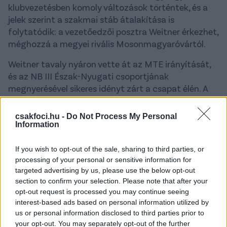
klubvezetésben komoly változások történtek, és a
jelek szerint a szakmai stáb átalakítása is
folytatódik: a vezetőedzői posztra Weitner érkezhet,
méghozzá a megyei rivális Mosonmagyaróvártól.
Weitner tavaly nyáron vette át az MTE irányítását,
és az NB III Észak-Nyugati csoportjának
megnyerésével sikeres idényt zárt a csapat élén. A
bajnoki cím azonban nem ért automatikus feljutást:
a Mosonmagyaróvár bár a feljutásért zajló
csakfoci.hu -
Do Not Process My Personal
osztályozó visszavágóján kétgólos győzelmet
Information
aratott Tiszakécskén, az összesítésben 3–2-re
alulmaradt, így nem jutott fel az NB II-be.
If you wish to opt-out of the sale, sharing to third parties, or
processing of your personal or sensitive information for
A 42 éves szakember korábban már dolgozott az
targeted advertising by us, please use the below opt-out
NB II-ben a Pécsi MFC vezetőedzőjeként, emellett
section to confirm your selection. Please note that after your
opt-out request is processed you may continue seeing
megfordult Pápán, Sopronban és Ménfőcsanakon is.
interest-based ads based on personal information utilized by
A tréner új állomása Gyirmót lesz, a kék-sárgák az
us or personal information disclosed to third parties prior to
your opt-out. You may separately opt-out of the further
előző szezon végén búcsúztak az NB II-től, így a