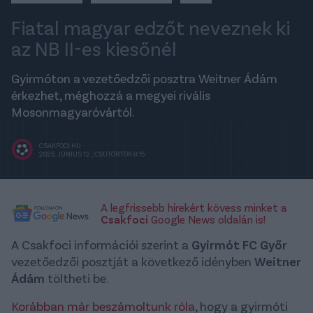
Fiatal magyar edzőt neveznek ki
az NB II-es kiesőnél
Gyirmóton a vezetőedzői posztra Weitner Ádám
érkezhet, méghozzá a megyei rivális
Mosonmagyaróvártól.
CSAKFOCI.HU
2025. JÚNIUS 12., CSÜTÖRTÖK 8:15
A legfrissebb hírekért kövess minket a
Csakfoci
Google News oldalán is!
A Csakfoci információi szerint a
Gyirmót FC Győr
vezetőedzői posztját a következő idényben
Weitner
Ádám
töltheti be.
Korábban már beszámoltunk róla
, hogy a gyirmóti