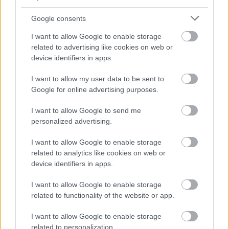
Google consents
NB II: Hiába a feljutás, távozik az
I want to allow Google to enable storage
related to advertising like cookies on web or
aranyérmes csapat edzője - már az
device identifiers in apps.
utódja is megvan
I want to allow my user data to be sent to
A Csakfoci információi szerint az NB II-be való feljutás
Google for online advertising purposes.
ellenére távozik a Tiszakécske edzője, Balogh Pál.
Házon belülről érkezik az utód.
I want to allow Google to send me
Elolvasom
personalized advertising.
I want to allow Google to enable storage
related to analytics like cookies on web or
Itt állíthatod be, hogy a Csakfoci az elsők
device identifiers in apps.
között legyen a Google-találatokban
I want to allow Google to enable storage
related to functionality of the website or app.
Tetszett a cikk? Megosztanád?
I want to allow Google to enable storage
related to personalization.