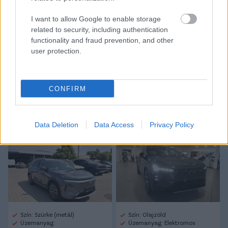
Link másolása
Email küldés
I want to allow Google to enable storage
CÍMKÉK:
#MAGYAR FOCI
#ÁTIGAZOLÁSOK
#HAZAI
related to security, including authentication
ÁTIGAZOLÁSI HÍREK
#NB III
#GYIRMÓT
#GYIRMÓT FC
functionality and fraud prevention, and other
GYŐR
#MOSONMAGYARÓVÁR
#WEITNER ÁDÁM
user protection.
CONFIRM
Autópiac
Data Deletion
Data Access
Privacy Policy
Geely Starray Em-i
Volvo Ex60
Szín: Szürke (metál)
Szín: Olajzöld
Üzemanyag:
Üzemanyag: Elektromos