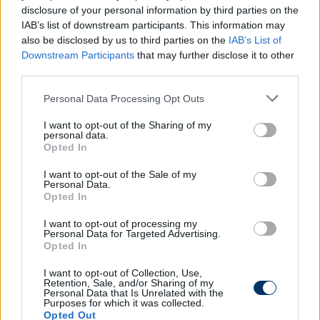
disclosure of your personal information by third parties on the
következő idényt az NB III-ban kezdik meg.
IAB’s list of downstream participants. This information may
also be disclosed by us to third parties on the
IAB’s List of
Már most pörögnek a csapatok az átigazolási
Downstream Participants
that may further disclose it to other
piacon. Folyamatosan frissülő rovatunkban
third parties.
ezúttal is mindig mindent megtalálsz - csak
kattints ide és böngészd a híreket egy nap
Please note that this website/app uses one or more Google
Personal Data Processing Opt Outs
services and may gather and store information including but
többször is!
not limited to your visit or usage behaviour. You may click to
I want to opt-out of the Sharing of my
personal data.
grant or deny consent to Google and its third-party tags to
Olvastad már?
Opted In
use your data for below specified purposes in below Google
consent section.
I want to opt-out of the Sale of my
Personal Data.
Opted In
I want to opt-out of processing my
Personal Data for Targeted Advertising.
Opted In
I want to opt-out of Collection, Use,
Retention, Sale, and/or Sharing of my
Personal Data that Is Unrelated with the
Purposes for which it was collected.
Opted Out