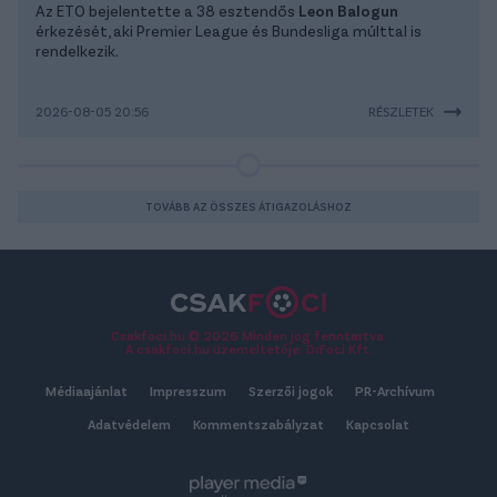
Az ETO bejelentette a 38 esztendős
Leon Balogun
érkezését, aki Premier League és Bundesliga múlttal is
rendelkezik.
2026-08-05 20:56
RÉSZLETEK
TOVÁBB AZ ÖSSZES ÁTIGAZOLÁSHOZ
Csakfoci.hu © 2026 Minden jog fenntartva.
A csakfoci.hu üzemeltetője: DrFoci Kft.
Médiaajánlat
Impresszum
Szerzői jogok
PR-Archívum
Adatvédelem
Kommentszabályzat
Kapcsolat