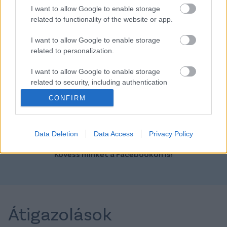
I want to allow Google to enable storage
related to functionality of the website or app.
I want to allow Google to enable storage
Szín:
Szín: Fehér
related to personalization.
Üzemanyag: Benzin
Üzemanyag: Benzin
I want to allow Google to enable storage
7 700 000 Ft
10 549 000 Ft
related to security, including authentication
functionality and fraud prevention, and other
CONFIRM
TOVÁBBI AJÁNLATOK
user protection.
Data Deletion
Data Access
Privacy Policy
Kövess minket a Facebookon is!
Átigazolások