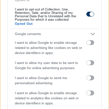
Itt állíthatod be, hogy a Csakfoci az elsők
I want to opt-out of Collection, Use,
között legyen a Google-találatokban
Retention, Sale, and/or Sharing of my
Personal Data that Is Unrelated with the
Purposes for which it was collected.
Opted Out
Tetszett a cikk? Megosztanád?
Google consents
Link másolása
Email küldés
I want to allow Google to enable storage
related to advertising like cookies on web or
CÍMKÉK:
#LÉGIÓSOK
#VIDEÓ
#MOCSI ATTILA
device identifiers in apps.
#RIZESPOR
I want to allow my user data to be sent to
Google for online advertising purposes.
Autópiac
I want to allow Google to send me
personalized advertising.
I want to allow Google to enable storage
Ford Puma
Mg Zs
related to analytics like cookies on web or
device identifiers in apps.