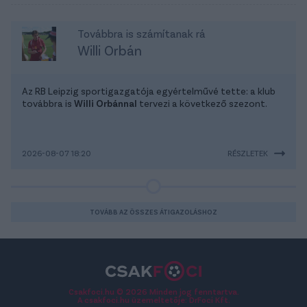
Továbbra is számítanak rá
Willi Orbán
Az RB Leipzig sportigazgatója egyértelművé tette: a klub
továbbra is
Willi Orbánnal
tervezi a következő szezont.
2026-08-07 18:20
RÉSZLETEK
TOVÁBB AZ ÖSSZES ÁTIGAZOLÁSHOZ
Csakfoci.hu © 2026 Minden jog fenntartva.
A csakfoci.hu üzemeltetője: DrFoci Kft.