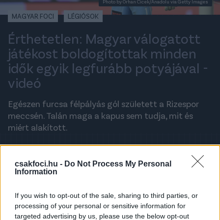
Photo by Orhan Cicek/Anadolu via Getty Images
MAGYAR FOCI
LÉGIÓSOK
Érthetetlen: Magyar válogatott
játékost boldogítottak minden
idők egyik legfurább potyájával -
videó
Egészen furcsa félpályás gól született a Rizespor
meccsén. Talán maga a kapus sem tudja, mit és
miért alakított.
BUDAI LÁSZLÓ
2025. OKTÓBER 4., SZOMBAT 14:25
csakfoci.hu -
Do Not Process My Personal
Information
A legfrissebb hírekért kövess minket a
If you wish to opt-out of the sale, sharing to third parties, or
Csakfoci
Google News oldalán is!
processing of your personal or sensitive information for
targeted advertising by us, please use the below opt-out