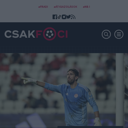
#FRADI
#ÁTIGAZOLÁSOK
#NB I