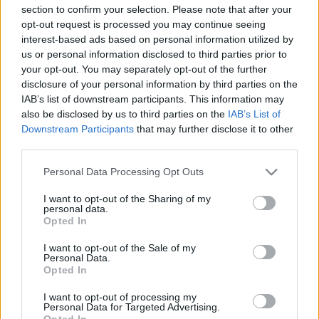
Egy hajrában született óriási potyagól is kellett
section to confirm your selection. Please note that after your
ahhoz, hogy a
Mocsi Attilával
felálló
Rizespor
5-2-
opt-out request is processed you may continue seeing
es győzelmet arasson az Antalyaspor ellen a török
interest-based ads based on personal information utilized by
bajnokságban.
Valentin Mihaila
a saját térfeléről
us or personal information disclosed to third parties prior to
lőtt nagy bátorsággal az ellenfél kapujára, és
your opt-out. You may separately opt-out of the further
disclosure of your personal information by third parties on the
bebizonyította a futball alapigazságát, hogy
IAB’s list of downstream participants. This information may
lövésből lesz a gól: úgy tűnt ugyanis, hogy a hazaiak
also be disclosed by us to third parties on the
IAB’s List of
kapusa,
Julián Cuesta
könnyedén megfogja a
Downstream Participants
that may further disclose it to other
labdát, de az utolsó pillanatban elengedte azt
third parties.
maga mellett, így a játékszer a kapujában kötött ki.
Please note that this website/app uses one or more Google
Personal Data Processing Opt Outs
Videón a furcsa jelenet...
services and may gather and store information including but
not limited to your visit or usage behaviour. You may click to
I want to opt-out of the Sharing of my
personal data.
grant or deny consent to Google and its third-party tags to
pic.twitter.com/ji4m9WmNx4
Opted In
use your data for below specified purposes in below Google
consent section.
— 📲 New acc: @CenterOfGoals !Follow
I want to opt-out of the Sale of my
Personal Data.
(@AllynSkile96068)
October 3, 2025
Opted In
I want to opt-out of processing my
Personal Data for Targeted Advertising.
Opted In