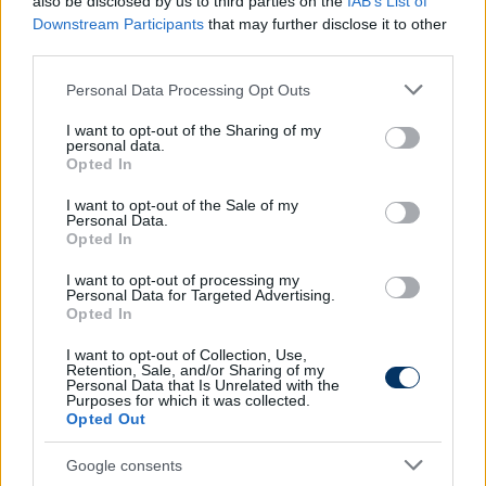
also be disclosed by us to third parties on the
IAB’s List of
piacon. Folyamatosan frissülő rovatunkban a
Downstream Participants
that may further disclose it to other
Fradiról, a ZTE-ről és az Újpestről is érkezett
third parties.
információ - csak kattints ide és böngészd a
Please note that this website/app uses one or more Google
híreket egy nap többször is.
Personal Data Processing Opt Outs
services and may gather and store information including but
not limited to your visit or usage behaviour. You may click to
I want to opt-out of the Sharing of my
Olvastad már?
personal data.
grant or deny consent to Google and its third-party tags to
Opted In
use your data for below specified purposes in below Google
consent section.
I want to opt-out of the Sale of my
Personal Data.
Opted In
I want to opt-out of processing my
Personal Data for Targeted Advertising.
Opted In
I want to opt-out of Collection, Use,
Retention, Sale, and/or Sharing of my
Personal Data that Is Unrelated with the
Purposes for which it was collected.
Opted Out
Magyar-svéd: Rossi elmondta, két
Google consents
alapember nem lép pályára a