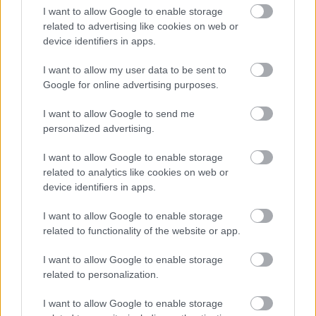
mérkőzésen
I want to allow Google to enable storage
related to advertising like cookies on web or
A magyar válogatott szövetségi kapitánya
device identifiers in apps.
sajtótájékoztatót tartott a Svédország elleni
felkészülési mérkőzés előtt.
I want to allow my user data to be sent to
Google for online advertising purposes.
Elolvasom
I want to allow Google to send me
personalized advertising.
Itt állíthatod be, hogy a Csakfoci az elsők
I want to allow Google to enable storage
között legyen a Google-találatokban
related to analytics like cookies on web or
device identifiers in apps.
Tetszett a cikk? Megosztanád?
I want to allow Google to enable storage
related to functionality of the website or app.
Link másolása
Email küldés
I want to allow Google to enable storage
CÍMKÉK:
#MAGYAR FOCI
#ÁTIGAZOLÁSOK
#NB II
related to personalization.
#HAZAI ÁTIGAZOLÁSI HÍREK
#SOROKSÁR
#LIPCSEI
I want to allow Google to enable storage
PÉTER