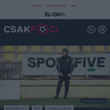
#FRADI
#ÁTIGAZOLÁSOK
#NB I
Fotó: soroksarsc.hu
MAGYAR FOCI
NB II
ÁTIGAZOLÁSOK