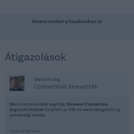
Kövess minket a Facebookon is!
Átigazolások
Olaszország
Costantinót kinevezték
Marco Rossi korábbi segítője,
Giovanni Costantino
(legutóbb Bishkek City) lett az U16-os olasz válogatott új
szövetségi edzője.
2026-08-08 14:54