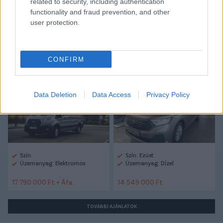
related to security, including authentication
functionality and fraud prevention, and other
user protection.
Autópiac
CONFIRM
Ford Transit
Ford Connect
Data Deletion
Data Access
Privacy Policy
Szín:
Szín: Ezüst
Üzemanyag: Elektromos
Üzemanyag: Dízel
17 790 000 Ft + Áfa
14 549 000 Ft
TOVÁBBI AJÁNLATOK