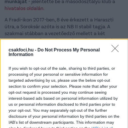
munkáját
- jelentette be a másodosztályú klub a
hivatalos oldalán
.
A Fradi-ikon 2017-ben, 8 éve érkezett a Haraszti
útra, a Soroksár azóta is az NB II stabil tagja. A
szakmai stábban a vezetőedző mellett a két
asszisztensedző személye,
Dejan Milovanovic
és
Farkas Attila
képviseli az állandóságot. Változás
csakfoci.hu -
Do Not Process My Personal
történt viszont a kapusedzői és erőnléti edzői
Information
pozícióban, így
Végh Zoltán
és
Tímár Ádám
ettől a
szezontól már nem a stáb tagjai.
If you wish to opt-out of the sale, sharing to third parties, or
processing of your personal or sensitive information for
A megüresedet feladatköröket
Nagy Gábor és Zima
targeted advertising by us, please use the below opt-out
Dániel
fogják betölteni. Nagyot nem kell bemutatni
section to confirm your selection. Please note that after your
a Sori szimpatizánsoknak, a csapat egy korábbi
opt-out request is processed you may continue seeing
interest-based ads based on personal information utilized by
időszakában is az ő vezetésével készültek a kapusok,
us or personal information disclosed to third parties prior to
Zima pedig a Fradi NB III-as csapatánál bizonyított
your opt-out. You may separately opt-out of the further
eddig.
disclosure of your personal information by third parties on the
IAB’s list of downstream participants. This information may
Már most pörögnek a csapatok az átigazolási