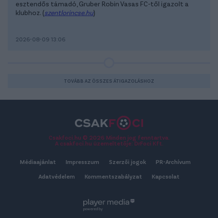
esztendős támadó, Gruber Robin Vasas FC-től igazolt a
klubhoz. (
szentlorincse.hu
)
2026-08-09 13:06
TOVÁBB AZ ÖSSZES ÁTIGAZOLÁSHOZ
Csakfoci.hu © 2026 Minden jog fenntartva.
A csakfoci.hu üzemeltetője: DrFoci Kft.
Médiaajánlat
Impresszum
Szerzői jogok
PR-Archívum
Adatvédelem
Kommentszabályzat
Kapcsolat
powered by