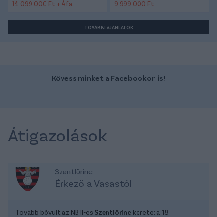
14 099 000 Ft + Áfa
9 999 000 Ft
TOVÁBBI AJÁNLATOK
Kövess minket a Facebookon is!
Átigazolások
Szentlőrinc
Érkező a Vasastól
Tovább bővült az NB II-es
Szentlőrinc
kerete: a 18