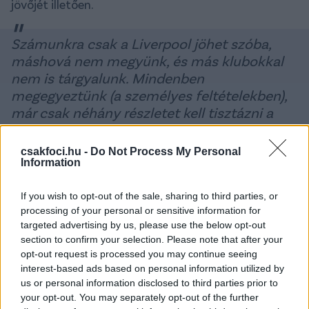
jövőjét illetően.
Számunkra csak a Liverpool jöhet szóba,
máshová nem megyünk, és más klubokkal
nem is tárgyalunk. Mindenben
megegyeztünk (a személyes feltételekben),
már csak néhány részletet kell tisztázni a
klubok között, de gyakorlatilag ez egy lezárt
ügy
csakfoci.hu -
Do Not Process My Personal
Information
– nyilatkozta
Sebastijan Kerkez
a szerbiai Szuper
If you wish to opt-out of the sale, sharing to third parties, or
Indirektno Youtube-csatornán, amit a
PoolBarátok
processing of your personal or sensitive information for
Podcast
szúrt ki.
targeted advertising by us, please use the below opt-out
section to confirm your selection. Please note that after your
Kerkez Milos édesapja azt is hangsúlyozta, hogy az
opt-out request is processed you may continue seeing
átigazolásban hatalmas szerepet játszott
Richard
interest-based ads based on personal information utilized by
us or personal information disclosed to third parties prior to
Hughes
, aki tavaly nyártól a Liverpool
your opt-out. You may separately opt-out of the further
sportigazgatója, azt megelőzően azonban éppen a