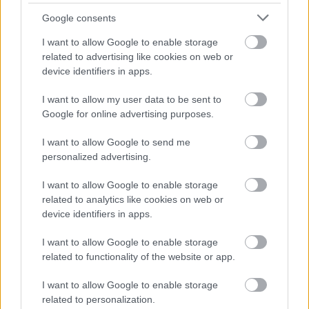
Google consents
DVSC: Elküldik az NB I egyik
leghűségesebb játékosát - irány a
I want to allow Google to enable storage
Vidi?
related to advertising like cookies on web or
device identifiers in apps.
Honlapunk úgy tudja, nem hosszabbítják meg Ferenczi
János lejáró szerződését. A Vidi mellett egy NB I-es
I want to allow my user data to be sent to
klub is képben van.
Google for online advertising purposes.
Elolvasom
I want to allow Google to send me
personalized advertising.
I want to allow Google to enable storage
Itt állíthatod be, hogy a Csakfoci az elsők
related to analytics like cookies on web or
között legyen a Google-találatokban
device identifiers in apps.
I want to allow Google to enable storage
Tetszett a cikk? Megosztanád?
related to functionality of the website or app.
Link másolása
Email küldés
I want to allow Google to enable storage
related to personalization.