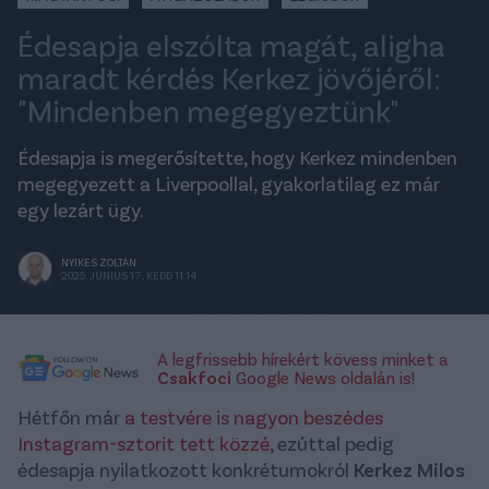
Édesapja elszólta magát, aligha
maradt kérdés Kerkez jövőjéről:
"Mindenben megegyeztünk"
Édesapja is megerősítette, hogy Kerkez mindenben
megegyezett a Liverpoollal, gyakorlatilag ez már
egy lezárt ügy.
NYIKES ZOLTÁN
2025. JÚNIUS 17., KEDD 11:14
A legfrissebb hírekért kövess minket a
Csakfoci
Google News oldalán is!
Hétfőn már
a testvére is nagyon beszédes
Instagram-sztorit tett közzé
, ezúttal pedig
édesapja nyilatkozott konkrétumokról
Kerkez Milos