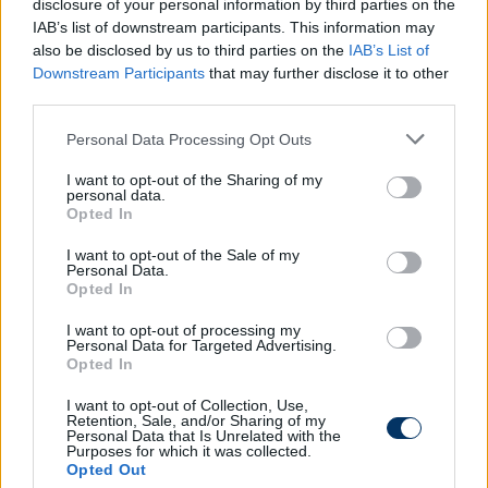
disclosure of your personal information by third parties on the
Bournemouth-nál töltötte be ezt a szerepet.
IAB’s list of downstream participants. This information may
also be disclosed by us to third parties on the
IAB’s List of
– Richard Hughes vitt minket a Bournemouth-hoz is,
Downstream Participants
that may further disclose it to other
ha azt mondaná, hogy Indiába menjünk, akkor
third parties.
Indiába megyünk. Mindenben megegyeztünk, már
csak apróságok vannak hátra
– folytatta a magyar
Please note that this website/app uses one or more Google
Personal Data Processing Opt Outs
services and may gather and store information including but
válogatott játékos édesapja.
not limited to your visit or usage behaviour. You may click to
I want to opt-out of the Sharing of my
personal data.
grant or deny consent to Google and its third-party tags to
Olvastad már?
Opted In
use your data for below specified purposes in below Google
consent section.
I want to opt-out of the Sale of my
Personal Data.
Opted In
I want to opt-out of processing my
Personal Data for Targeted Advertising.
Opted In
I want to opt-out of Collection, Use,
Retention, Sale, and/or Sharing of my
Personal Data that Is Unrelated with the
Purposes for which it was collected.
Opted Out