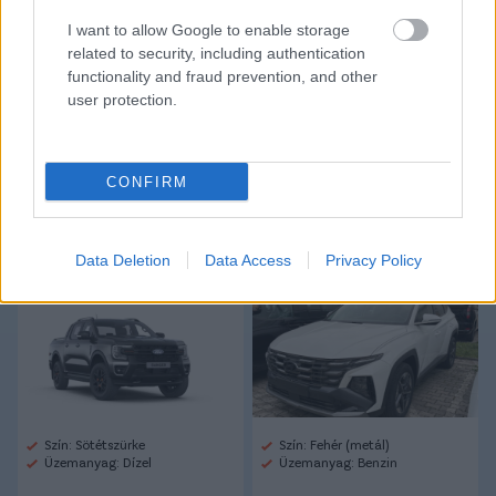
CÍMKÉK:
#LÉGIÓSOK
#ÁTIGAZOLÁSOK
#HAZAI
I want to allow Google to enable storage
ÁTIGAZOLÁSI HÍREK
#ANGOL FOCI
#LIVERPOOL
related to security, including authentication
#PREMIER LEAGUE
#KERKEZ MILOS
#SEBASTIJAN
functionality and fraud prevention, and other
KERKEZ
user protection.
Autópiac
CONFIRM
Data Deletion
Data Access
Privacy Policy
Ford Ranger
Hyundai Tucson
Szín: Sötétszürke
Szín: Fehér (metál)
Üzemanyag: Dízel
Üzemanyag: Benzin