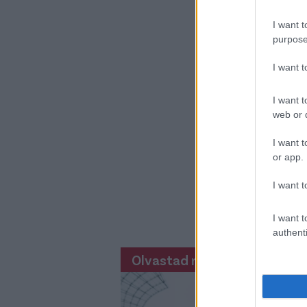
I want t
purpose
I want 
I want t
web or d
I want t
or app.
I want t
I want t
authenti
Olvastad már?
Eb
bo
ha