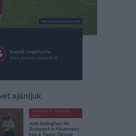
Fotó: facebook.com/sfac1900
Szerző: Csakfoci.hu
2024. június 12., szerda 15:39
ket ajánljuk
OLDALHÁLÓ - CSAKFOCI
LIGHT
Jude Bellingham és
Budapest is főszerepet
kap a Topps Chrome