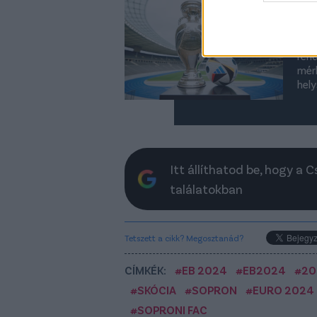
fo
Ném
ren
mér
hely
Itt állíthatod be, hogy a 
találatokban
Tetszett a cikk? Megosztanád?
CÍMKÉK:
#EB 2024
#EB2024
#20
#SKÓCIA
#SOPRON
#EURO 2024
#SOPRONI FAC