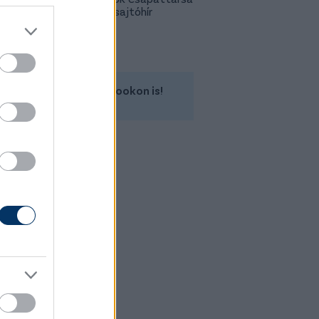
is lehet - sajtóhír
Kövess minket a Facebookon is!