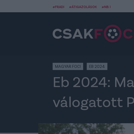
#FRADI
#ÁTIGAZOLÁSOK
#NB I
MAGYAR FOCI
EB 2024
Eb 2024: Ma
válogatott 