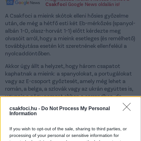
Csakfoci
Google News oldalán is!
A Csakfoci a mieink skótok elleni hősies győzelme
után, de még a hétfő esti két Eb-mérkőzés (spanyol-
albán 1-0, olasz-horvát 1-1) előtt kérdezte meg
olvasóit arról, hogy a mieink esetleges (és remélhető)
továbbjutása esetén kit szeretnének ellenfeléül a
nyolcaddöntőben.
Akkor úgy állt a helyzet, hogy három csapatot
kaphatnak a mieink: a spanyolokat, a portugálokat
vagy az E-csoport győztesét, amely még lehet a
román, a belga, a szlovák vagy az ukrán együttes is,
ugyanis a négy nemzet ebben a sorrendben, de
egyaránt 3-3 ponttal áll a tabellán.
csakfoci.hu -
Do Not Process My Personal
Information
A szavazás egyértelmű eredményt hozott,
olvasóink 79 százalékban az E-csoport
If you wish to opt-out of the sale, sharing to third parties, or
győztesére várnának/vártak volna
. Ez annyiban
processing of your personal or sensitive information for
persze nem meglepő, hogy amellett, hogy olyan