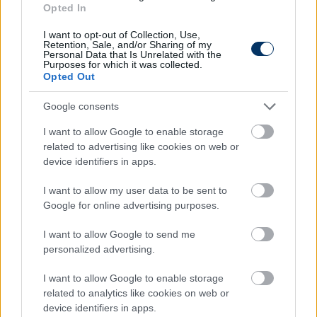
Opted In
I want to opt-out of Collection, Use,
Retention, Sale, and/or Sharing of my
Olvastad már?
Personal Data that Is Unrelated with the
Purposes for which it was collected.
Opted Out
Google consents
I want to allow Google to enable storage
related to advertising like cookies on web or
device identifiers in apps.
I want to allow my user data to be sent to
Google for online advertising purposes.
I want to allow Google to send me
Marco Rossi 7 mesteri döntése a
personalized advertising.
győzelemért!
I want to allow Google to enable storage
Marco Rossi mestermunkát végzett a Skócia elleni
related to analytics like cookies on web or
találkozón, és olyat alkotott, amire méltán lehet
device identifiers in apps.