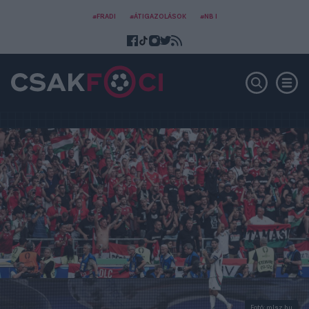
#FRADI
#ÁTIGAZOLÁSOK
#NB I
Fotó: mlsz.hu