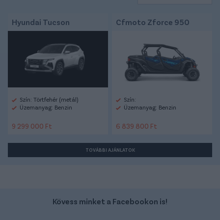
Hyundai Tucson
Cfmoto Zforce 950
Szín: Törtfehér (metál)
Szín:
Üzemanyag: Benzin
Üzemanyag: Benzin
9 299 000 Ft
6 839 800 Ft
TOVÁBBI AJÁNLATOK
Kövess minket a Facebookon is!