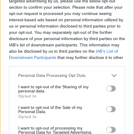
targeted advertising by us, please use the below opt-out
pikáns párosítások is összejöhettek volna, mint egy
section to confirm your selection. Please note that after your
magyar-román vagy magyar-szlovák találkozó, itt
opt-out request is processed you may continue seeing
lett volna a legnagyobb esélyünk a győzelemre is.
interest-based ads based on personal information utilized by
Más kérdés, hogy a hétfői eredmények alakulása
us or personal information disclosed to third parties prior to
your opt-out. You may separately opt-out of the further
után szinte biztossá vált, hogy amennyiben a mieink
disclosure of your personal information by third parties on the
bejutnak a nyolcaddöntőbe (ez ma biztossá válhat,
IAB’s list of downstream participants. This information may
ha az angolok legyőzik a szlovéneket), akkor minden
also be disclosed by us to third parties on the
IAB’s List of
bizonnyal a portugálokat kapják ellenfélül.
A
Downstream Participants
that may further disclose it to other
portugál válaszlehetőség egyébként a második
third parties.
helyen futott be 16 százalékkal, míg a
Please note that this website/app uses one or more Google
Personal Data Processing Opt Outs
spanyolokat elkerülték volna olvasóink (5%).
services and may gather and store information including but
not limited to your visit or usage behaviour. You may click to
I want to opt-out of the Sharing of my
personal data.
grant or deny consent to Google and its third-party tags to
Opted In
use your data for below specified purposes in below Google
consent section.
I want to opt-out of the Sale of my
Personal Data.
Opted In
I want to opt-out of processing my
Personal Data for Targeted Advertising.