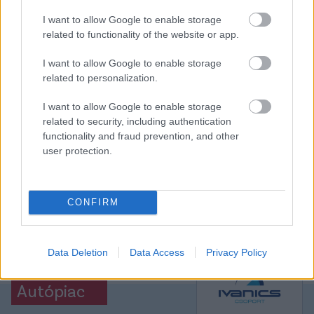
büszke.
I want to allow Google to enable storage
Elolvasom
related to functionality of the website or app.
I want to allow Google to enable storage
related to personalization.
Itt állíthatod be, hogy a Csakfoci az elsők
között legyen a Google-találatokban
I want to allow Google to enable storage
related to security, including authentication
functionality and fraud prevention, and other
user protection.
Tetszett a cikk? Megosztanád?
Link másolása
Email küldés
CONFIRM
CÍMKÉK:
#MAGYAR VÁLOGATOTT
#EB 2024
#EB2024
#SZAVAZÁS
#CSAKFOCI-SZAVAZÁS
Data Deletion
Data Access
Privacy Policy
Autópiac