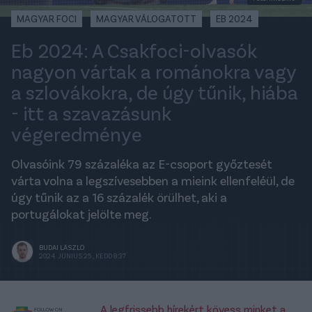
MAGYAR FOCI
MAGYAR VÁLOGATOTT
EB 2024
Eb 2024: A Csakfoci-olvasók
nagyon vártak a románokra vagy
a szlovákokra, de úgy tűnik, hiába
- itt a szavazásunk
végeredménye
Olvasóink 79 százaléka az E-csoport győztesét
várta volna a legszívesebben a mieink ellenfeléül, de
úgy tűnik az a 16 százalék örülhet, aki a
portugálokat jelölte meg.
BUDAI LÁSZLÓ
2024. JÚNIUS 25., KEDD 8:37
A legfrissebb hírekért kövess minket a