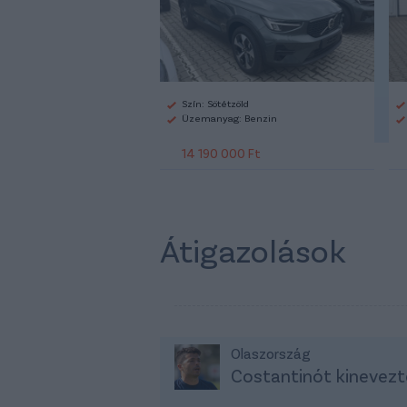
Szín: Sötétzöld
Üzemanyag: Benzin
14 190 000 Ft
Átigazolások
Olaszország
Costantinót kinevezt