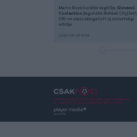
Marco Rossi korábbi segítője,
Giovanni
Costantino
(legutóbb Bishkek City) lett
U16-os olasz válogatott új szövetségi
edzője.
2026-08-08 14:54
Csakfoci.hu © 2026 Minden jog fenntartva.
A csakfoci.hu üzemeltetője: DrFoci Kft.
powered by