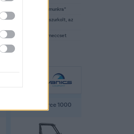
ő erőfelmérő lesz ez számunkra”
 az egész stadion végig szurkolt, az
látó is
vezeti a Real elleni edzőmeccset
Cfmoto Uforce 1000