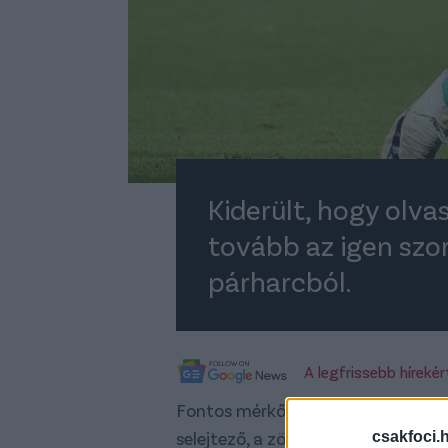
Kiderült, hogy olvas
tovább az igen sz
párharcból.
A legfrissebb híreké
Fontos mérkőzéssel folytatódik a
selejtező, a zöld-fehérek kedden 
csakfoci.