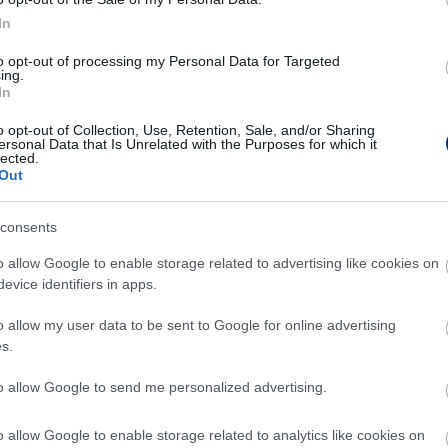
In
to opt-out of processing my Personal Data for Targeted
ing.
In
o opt-out of Collection, Use, Retention, Sale, and/or Sharing
ersonal Data that Is Unrelated with the Purposes for which it
lected.
Out
adi-Ludogorec: Beszóltak a
lgárok, a pálya állapotára
consents
naszkodnak
o allow Google to enable storage related to advertising like cookies on
gáriában azt írják, a Groupama Aréna játéktere
evice identifiers in apps.
cs optimális állapotban a BL-visszavágó előtt.
Még
o allow my user data to be sent to Google for online advertising
s.
Élő a 
Elolvasom
to allow Google to send me personalized advertising.
Így ál
o allow Google to enable storage related to analytics like cookies on
Így ala