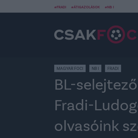
#FRADI
#ÁTIGAZOLÁSOK
#NB I
MAGYAR FOCI
NB I
FRADI
BL-selejtező
Fradi-Ludogo
olvasóink sz