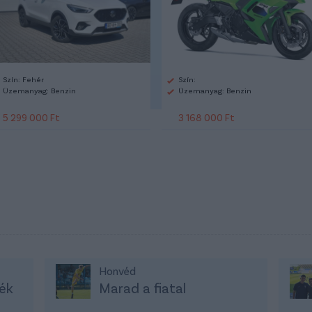
Szín: Fehér
Szín:
Üzemanyag: Benzin
Üzemanyag: Benzin
5 299 000 Ft
3 168 000 Ft
Honvéd
ék
Marad a fiatal