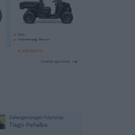
Szín:
Üzemanyag: Benzin
6 399 990 Ft
További ajánlatok
Zalaegerszegen folytatja
Tiago Peñalba