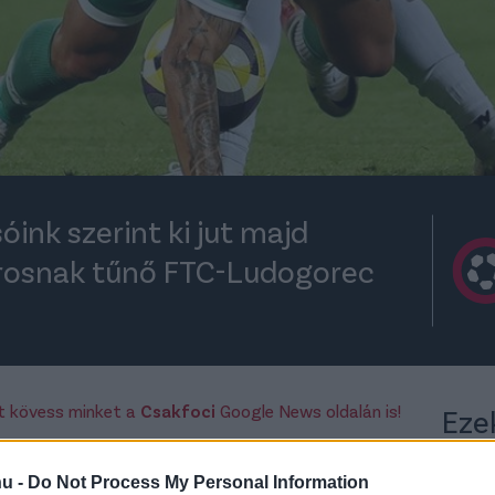
óink szerint ki jut majd
orosnak tűnő FTC-Ludogorec
rt kövess minket a
Csakfoci
Google News oldalán is!
Eze
Ferencváros
számára a Bajnokok Ligája-
20.15-től a bolgár bajnok Ludogorecet
hu -
Do Not Process My Personal Information