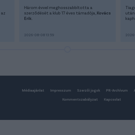
Három évvel meghosszabbította a
Tiag
 az
szerződését a klub 17 éves támadója,
Kovács
után
Erik
.
kapha
2026-08-08 13:59
2026-
Médiaajánlat
Impresszum
Szerzői jogok
PR-Archívum
Kommentszabályzat
Kapcsolat