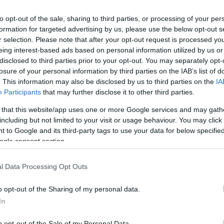
 eredménye után. Legfrissebb szavazásunkban
to opt-out of the sale, sharing to third parties, or processing of your per
szerint sikerül-e győztesen kijönnie a Fradinak
formation for targeted advertising by us, please use the below opt-out s
.
r selection. Please note that after your opt-out request is processed y
eing interest-based ads based on personal information utilized by us or
 ugyanis 78 százalék szerint Robbie Keane
disclosed to third parties prior to your opt-out. You may separately opt-
losure of your personal information by third parties on the IAB’s list of
 este
, és csak 22 százaléknyian látják úgy,
. This information may also be disclosed by us to third parties on the
IA
ttól.
Participants
that may further disclose it to other third parties.
pa Liga playoff-körében folytatja: előbbire a
 that this website/app uses one or more Google services and may gath
including but not limited to your visit or usage behaviour. You may click 
se, utóbbira ugyanezen párosítás vesztese vár
 to Google and its third-party tags to use your data for below specifi
ogle consent section.
l Data Processing Opt Outs
o opt-out of the Sharing of my personal data.
In
o opt-out of the Sale of my Personal Data.