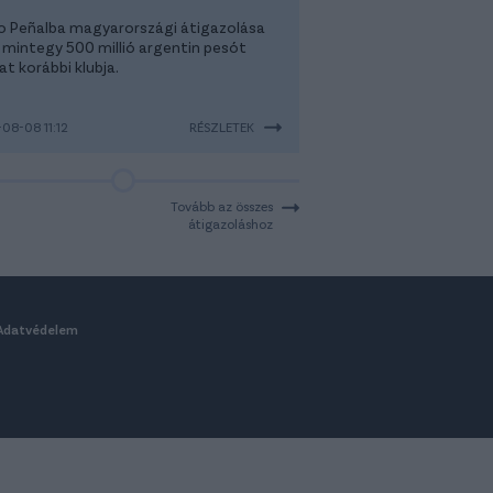
o Peñalba magyarországi átigazolása
 mintegy 500 millió argentin pesót
t korábbi klubja.
08-08 11:12
RÉSZLETEK
Tovább az összes
átigazoláshoz
Adatvédelem