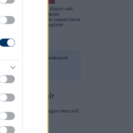
MAGYAR FOCI
Légiósok: Klubot vált
Gazdag Dániel,
világbajnok csapattársa
is lehet - sajtóhír
Kövess minket a Facebookon is!
csakfoci.hu
 több Fradi-hír
Real Madrid elleni barátságos meccsről
lnak fel a csapatok
kul az NBI 3. fordulója