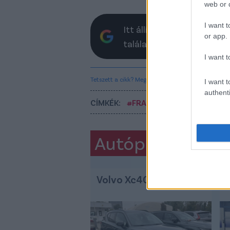
web or d
I want t
Itt állíthatod be, hogy a 
or app.
találatokban
I want t
Tetszett a cikk? Megosztanád?
I want t
authenti
CÍMKÉK:
#FRADI
#FERENCVÁROS
Autópiac
Volvo Xc40