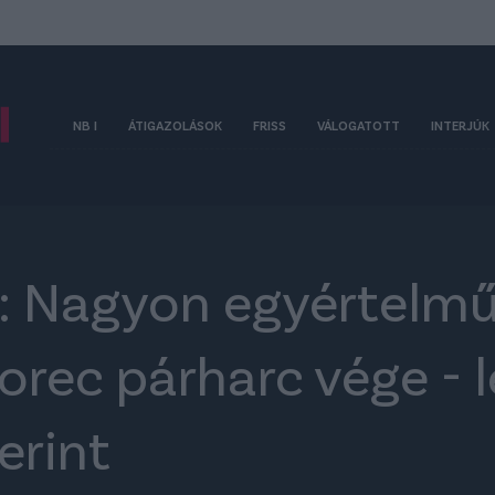
NB I
ÁTIGAZOLÁSOK
FRISS
VÁLOGATOTT
INTERJÚK
: Nagyon egyértelmű,
rec párharc vége - 
erint