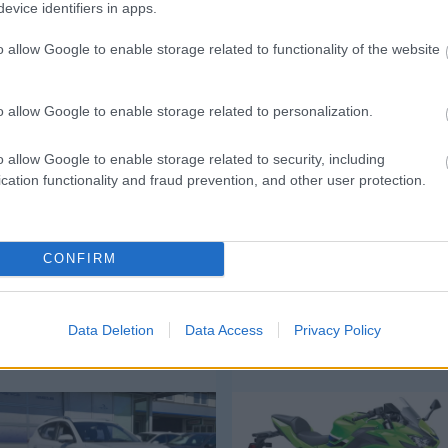
evice identifiers in apps.
„Kitűn
o allow Google to enable storage related to functionality of the website
Csakfoci az elsők között legyen a Google-
Keller:
oldalle
o allow Google to enable storage related to personalization.
Berke 
Link másolása
Email küldés
o allow Google to enable storage related to security, including
cation functionality and fraud prevention, and other user protection.
#BAJNOKOK LIGÁJA
#BL-SELEJTEZŐK
CONFIRM
Data Deletion
Data Access
Privacy Policy
Mg Zs
Kawasaki Ninja 650