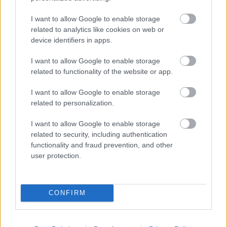
ben: Az olasz csapat 2 millió eurót
fizethet a magyar válogatott
I want to allow Google to enable storage
related to analytics like cookies on web or
játékosért - sajtóhír
device identifiers in apps.
Az olasz Tuttomercatoweb szerint a Debrecen
I want to allow Google to enable storage
középpályása, Baráth Péter közel áll ahhoz, hogy az
related to functionality of the website or app.
olasz első osztályú Torinóba igazoljon.
Elolvasom
I want to allow Google to enable storage
related to personalization.
I want to allow Google to enable storage
Itt állíthatod be, hogy a Csakfoci az elsők
related to security, including authentication
között legyen a Google-találatokban
functionality and fraud prevention, and other
user protection.
Tetszett a cikk? Megosztanád?
CONFIRM
Link másolása
Email küldés
CÍMKÉK:
#MAGYAR FOCI
#LÉGIÓSOK