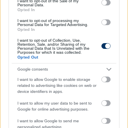
Kulusevski, Gianluca Scamacca és Filip Kostić ügyeit
I want to opt-out of the Sale of my
Personal Data.
is intéző World Soccer Agency alapítójával és
Opted In
vezérigazgatójával, azaz olaszországi ügynöke,
illetve ügynöksége lett a játékosnak, így a
I want to opt-out of processing my
Personal Data for Targeted Advertising.
legnagyobb esély a Serie A-ba szerződésre lehet.
Opted In
Olvastad már?
I want to opt-out of Collection, Use,
Retention, Sale, and/or Sharing of my
Personal Data that Is Unrelated with the
Purposes for which it was collected.
Opted Out
Google consents
I want to allow Google to enable storage
related to advertising like cookies on web or
device identifiers in apps.
I want to allow my user data to be sent to
Google for online advertising purposes.
I want to allow Google to send me
Nem mindennapi üzlet készül az NB I-
personalized advertising.