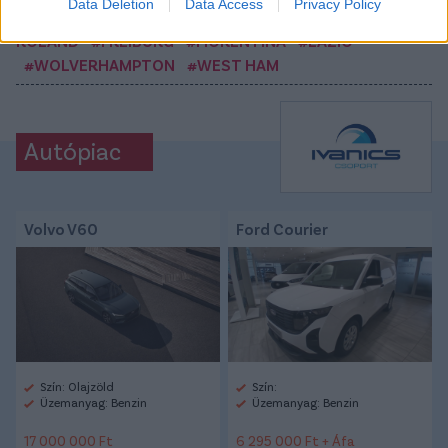
Data Deletion
Data Access
Privacy Policy
#ÁTIGAZOLÁSOK
#MAGYAR VÁLOGATOTT
#SALLAI
ROLAND
#FREIBURG
#FIORENTINA
#LAZIO
#WOLVERHAMPTON
#WEST HAM
Autópiac
Volvo V60
Ford Courier
Szín: Olajzöld
Szín:
Üzemanyag: Benzin
Üzemanyag: Benzin
17 000 000 Ft
6 295 000 Ft + Áfa