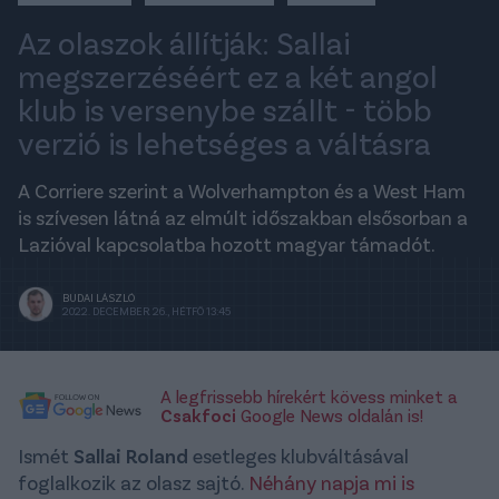
Az olaszok állítják: Sallai
megszerzéséért ez a két angol
klub is versenybe szállt - több
verzió is lehetséges a váltásra
A Corriere szerint a Wolverhampton és a West Ham
is szívesen látná az elmúlt időszakban elsősorban a
Lazióval kapcsolatba hozott magyar támadót.
BUDAI LÁSZLÓ
2022. DECEMBER 26., HÉTFŐ 13:45
A legfrissebb hírekért kövess minket a
Csakfoci
Google News oldalán is!
Ismét
Sallai Roland
esetleges klubváltásával
foglalkozik az olasz sajtó.
Néhány napja mi is