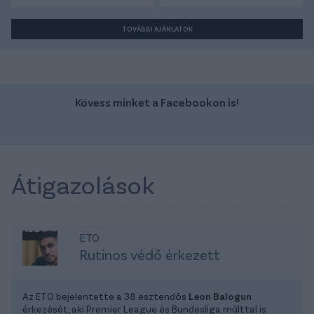
TOVÁBBI AJÁNLATOK
Kövess minket a Facebookon is!
Átigazolások
ETO
Rutinos védő érkezett
Az ETO bejelentette a 38 esztendős
Leon Balogun
érkezését, aki Premier League és Bundesliga múlttal is