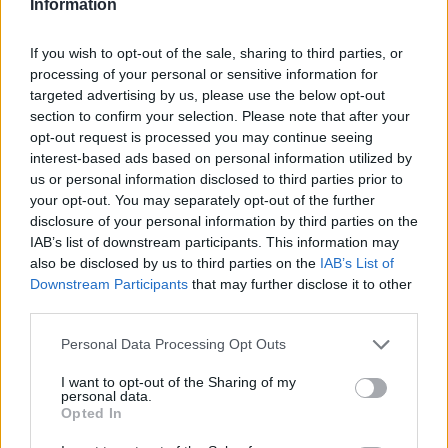
Information
játszó, a Bundesligában gólt és gólpasszt nem
jegyző Sallait.
If you wish to opt-out of the sale, sharing to third parties, or
Érdekesség, hogy a Corriere ír két, Sallai kapcsán
processing of your personal or sensitive information for
eddig még nem említett csapatról is, az egyaránt
targeted advertising by us, please use the below opt-out
section to confirm your selection. Please note that after your
a Premier League-ben szereplő
opt-out request is processed you may continue seeing
Wolverhamptonról és a West Hamről
, hozzátéve,
interest-based ads based on personal information utilized by
hogy az angolok számára nem kell bemutatkoznia a
us or personal information disclosed to third parties prior to
játékosnak, aki duplázott az Anglia elleni 4-0
your opt-out. You may separately opt-out of the further
alkalmával (éppen a Wolves stadionjában). A
disclosure of your personal information by third parties on the
Wolverhamton az utolsó, a West Ham a 16. az angol
IAB’s list of downstream participants. This information may
első osztályban. Igaz, korábban a játékos édesapja,
also be disclosed by us to third parties on the
IAB’s List of
Downstream Participants
that may further disclose it to other
Sallai Tibor úgy nyilatkozott, elsősorban az olasz
third parties.
vagy a spanyol liga lehet jó opció következő
állomásként a fia számára, kevésbé az angol
Please note that this website/app uses one or more Google
Personal Data Processing Opt Outs
bajnokság.
services and may gather and store information including but
not limited to your visit or usage behaviour. You may click to
I want to opt-out of the Sharing of my
personal data.
Azt is érdemes megjegyezni, hogy Sallai nemrég
grant or deny consent to Google and its third-party tags to
Opted In
aláírt Alessandro Luccival, a többek között Dejan
use your data for below specified purposes in below Google
consent section.