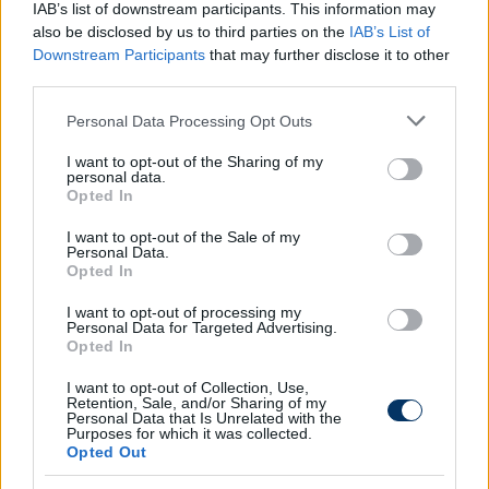
IAB’s list of downstream participants. This information may
esetén
akár védekező középpályásként is
also be disclosed by us to third parties on the
IAB’s List of
bevethető
- írja a zalaiak klubhonlapja.
Joseth
Downstream Participants
that may further disclose it to other
Peraza egy évre szóló, vásárlási opciót is
third parties.
magában foglaló kölcsönszerződéssel
Please note that this website/app uses one or more Google
Personal Data Processing Opt Outs
csatlakozott a Zetéhez.
services and may gather and store information including but
not limited to your visit or usage behaviour. You may click to
I want to opt-out of the Sharing of my
Olvastad már?
personal data.
grant or deny consent to Google and its third-party tags to
Opted In
use your data for below specified purposes in below Google
consent section.
I want to opt-out of the Sale of my
Personal Data.
Opted In
I want to opt-out of processing my
Personal Data for Targeted Advertising.
Opted In
I want to opt-out of Collection, Use,
Retention, Sale, and/or Sharing of my
Personal Data that Is Unrelated with the
Purposes for which it was collected.
Opted Out