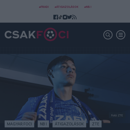
#FRADI
#ÁTIGAZOLÁSOK
#NB I
Fotó: ZTE
MAGYAR FOCI
NB I
ÁTIGAZOLÁSOK
ZTE