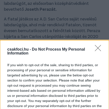
labdarúgót, az elsősorban középhátvédként
bevethető
Joseth Perazát.
A fiatal játékos az A.D. San Carlos saját nevelésű
labdarúgója, ahol már rendkívül fiatalon, tizenöt
évesen bemutatkozott a felnőttek között. Peraza
kijárta a San Carlos utánpótlás-iskoláját és 2020
decemberében debütált az élvonalban. Azóta
fokozatosan egyre több játéklehetőséget kapott,
az
csakfoci.hu -
Do Not Process My Personal
Information
előző szezonban már alapember volt a San
Carlosban, amely a 3. helyen végzett az elmúlt
bajnoki idény „Apertura”, azaz első szakaszában.
If you wish to opt-out of the sale, sharing to third parties, or
processing of your personal or sensitive information for
A jobblábas hátvéd szerepelt Costa Rica U15-ös,
targeted advertising by us, please use the below opt-out
section to confirm your selection. Please note that after your
U17-es és U20-as válogatottjában, és
2025-ben
opt-out request is processed you may continue seeing
már a felnőttek közé is behívták
, lehetőséghez
interest-based ads based on personal information utilized by
azonban még nem jutott, így továbbra is várja
us or personal information disclosed to third parties prior to
debütálását a felnőtt nemzeti tizenegyben.
your opt-out. You may separately opt-out of the further
disclosure of your personal information by third parties on the
Az új igazolás labdabiztos játéka miatt szükség