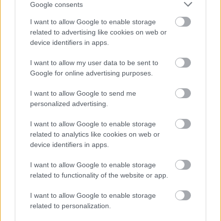
Google consents
Megerősítve: A Vidi alapembere a
I want to allow Google to enable storage
Szparinál folytatja; a Fradi-fiatal
related to advertising like cookies on web or
pedig külön kérésre érkezett -
device identifiers in apps.
hivatalos
I want to allow my user data to be sent to
Google for online advertising purposes.
A Fehérvárból és a Fradiból is igazolt egy-egy
labdarúgót a Nyíregyháza.
I want to allow Google to send me
Elolvasom
personalized advertising.
I want to allow Google to enable storage
related to analytics like cookies on web or
Itt állíthatod be, hogy a Csakfoci az elsők
device identifiers in apps.
között legyen a Google-találatokban
I want to allow Google to enable storage
related to functionality of the website or app.
Tetszett a cikk? Megosztanád?
I want to allow Google to enable storage
related to personalization.
Link másolása
Email küldés