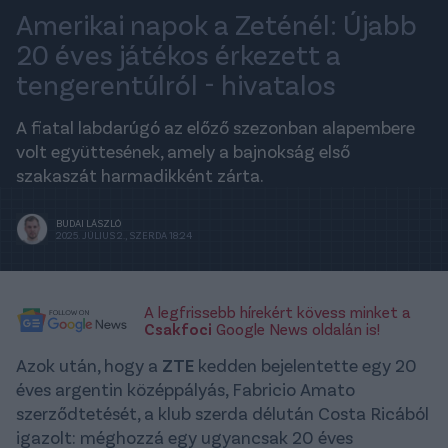
Amerikai napok a Zeténél: Újabb
20 éves játékos érkezett a
tengerentúlról - hivatalos
A fiatal labdarúgó az előző szezonban alapembere
volt együttesének, amely a bajnokság első
szakaszát harmadikként zárta.
BUDAI LÁSZLÓ
2025. JÚLIUS 2., SZERDA 18:24
A legfrissebb hírekért kövess minket a
Csakfoci
Google News oldalán is!
Azok után, hogy a
ZTE
kedden bejelentette egy 20
éves argentin középpályás, Fabricio Amato
szerződtetését, a klub szerda délután Costa Ricából
igazolt: méghozzá egy ugyancsak 20 éves