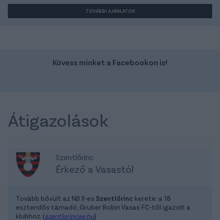
TOVÁBBI AJÁNLATOK
Kövess minket a Facebookon is!
Átigazolások
Szentlőrinc
Érkező a Vasastól
Tovább bővült az NB II-es
Szentlőrinc
kerete: a 18
esztendős támadó, Gruber Robin Vasas FC-től igazolt a
klubhoz. (
szentlorincse.hu
)