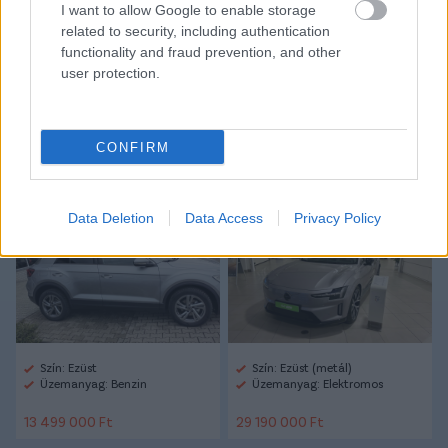
I want to allow Google to enable storage
CÍMKÉK:
#NB I
#ÁTIGAZOLÁSOK
#ZTE
#JOSETH
related to security, including authentication
PERAZA
functionality and fraud prevention, and other
user protection.
Autópiac
CONFIRM
Volkswagen T-roc
Volvo Es90
Data Deletion
Data Access
Privacy Policy
Szín: Ezüst
Szín: Ezüst (metál)
Üzemanyag: Benzin
Üzemanyag: Elektromos
13 499 000 Ft
29 190 000 Ft