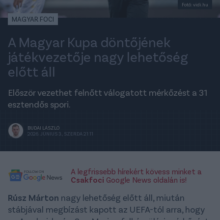
Fotó: vidi.hu
MAGYAR FOCI
A Magyar Kupa döntőjének
játékvezetője nagy lehetőség
előtt áll
Először vezethet felnőtt válogatott mérkőzést a 31
esztendős spori.
BUDAI LÁSZLÓ
2026. JÚNIUS 3., SZERDA 21:11
A legfrissebb hírekért kövess minket a
Csakfoci
Google News oldalán is!
Rúsz Márton
nagy lehetőség előtt áll, miután
stábjával megbízást kapott az UEFA-tól arra, hogy