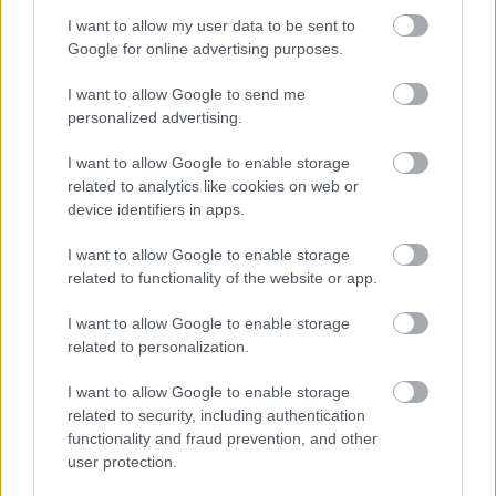
Elolvasom
I want to allow my user data to be sent to
Google for online advertising purposes.
I want to allow Google to send me
Itt állíthatod be, hogy a Csakfoci az elsők
personalized advertising.
között legyen a Google-találatokban
I want to allow Google to enable storage
related to analytics like cookies on web or
device identifiers in apps.
Tetszett a cikk? Megosztanád?
I want to allow Google to enable storage
Link másolása
Email küldés
related to functionality of the website or app.
CÍMKÉK:
#RÚSZ MÁRTON
I want to allow Google to enable storage
related to personalization.
I want to allow Google to enable storage
Autópiac
related to security, including authentication
functionality and fraud prevention, and other
user protection.