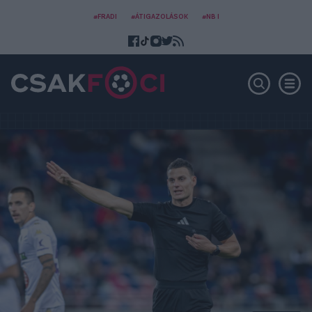
#FRADI
#ÁTIGAZOLÁSOK
#NB I