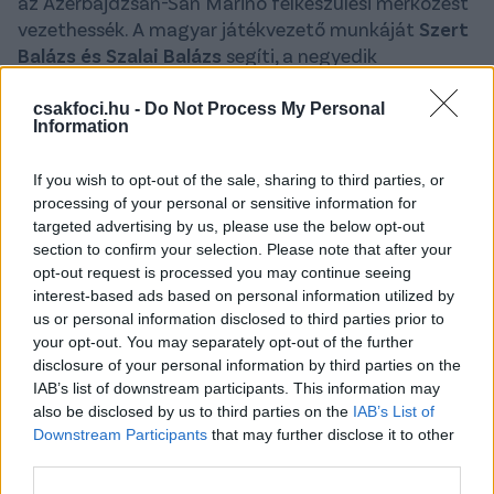
az Azerbajdzsán-San Marino felkészülési mérkőzést
vezethessék. A magyar játékvezető munkáját
Szert
Balázs és Szalai Balázs
segíti, a negyedik
játékvezető pedig
Csonka Bence
lesz. A
találkozónak a Haladás Stadionja ad otthont, a
csakfoci.hu -
Do Not Process My Personal
Information
mérkőzést június 9-én 20:00-tól rendezik.
Rúsz
Márton
- aki az FTC-ZTE Magyar Kupa-döntőt is
If you wish to opt-out of the sale, sharing to third parties, or
vezette -
először dolgozhat felnőtt válogatott
processing of your personal or sensitive information for
mérkőzésen
, az idei szezonban U17-es és U21-es Eb-
targeted advertising by us, please use the below opt-out
selejtezős találkozón dirigált.
section to confirm your selection. Please note that after your
opt-out request is processed you may continue seeing
Azerbajdzsán másik mérkőzésén, melyet Málta ellen
interest-based ads based on personal information utilized by
játszanak 4 nappal korábban 20:00-tól, szintén
us or personal information disclosed to third parties prior to
magyar játékvezetői delegáció működhet közre. A
your opt-out. You may separately opt-out of the further
35 esztendős Káprály Mihály vezeti a találkozót,
disclosure of your personal information by third parties on the
munkáját Buzás Balázs és Belicza Bence segíti, a
IAB’s list of downstream participants. This information may
also be disclosed by us to third parties on the
IAB’s List of
negyedik játékvezető pedig Bognár Tamás lesz. A
Downstream Participants
that may further disclose it to other
találkozó helyszíne szintén a szombathelyi Haladás
third parties.
Stadion.