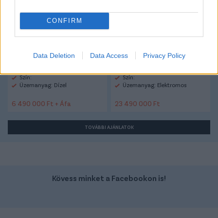
Ford Transit
Ford Mustang Mach-e
CONFIRM
Data Deletion
Data Access
Privacy Policy
Szín:
Szín:
Üzemanyag: Dízel
Üzemanyag: Elektromos
6 490 000 Ft + Áfa
23 490 000 Ft
TOVÁBBI AJÁNLATOK
Kövess minket a Facebookon is!