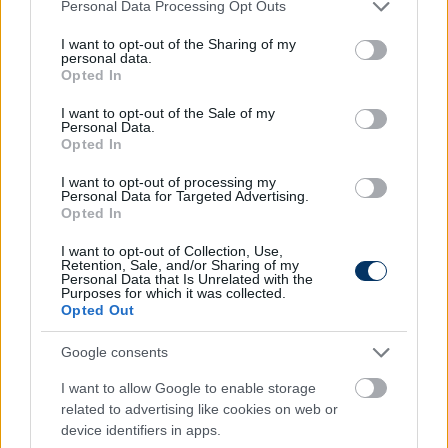
Please note that this website/app uses one or more Google
Personal Data Processing Opt Outs
Olvastad már?
services and may gather and store information including but
not limited to your visit or usage behaviour. You may click to
I want to opt-out of the Sharing of my
personal data.
grant or deny consent to Google and its third-party tags to
Opted In
use your data for below specified purposes in below Google
consent section.
I want to opt-out of the Sale of my
Personal Data.
Opted In
I want to opt-out of processing my
Personal Data for Targeted Advertising.
Opted In
I want to opt-out of Collection, Use,
Retention, Sale, and/or Sharing of my
Personal Data that Is Unrelated with the
Purposes for which it was collected.
Megszólalt a Lok újdonsült
Opted Out
vezetőedzője: "Az egyik legnagyobb
emberi gyengeség, hogy..."
Google consents
I want to allow Google to enable storage
Gert Remmel elmondása szerint rendkívül nehéz döntés
related to advertising like cookies on web or
volt számára elhagyni a lublini klubot és a közösséget,
device identifiers in apps.
amelyhez szoros kapcsolat fűzte.