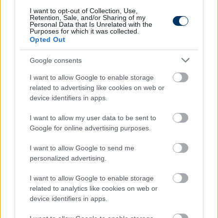
nagy az öröm, de kérdés, mikor lesz itt hasonló siker.
I want to opt-out of Collection, Use,
Ahogy olvasom a híreket, meghatározó játékosok
Retention, Sale, and/or Sharing of my
Personal Data that Is Unrelated with the
távoznak, a vezetőedzővel, Borbély Balázzsal együtt.
Purposes for which it was collected.
Opted Out
Hallom, hogy árulózzák őt, de én megértem,
Google consents
hogy váltani akart. Ilyen lehetőség, hogy
I want to allow Google to enable storage
leüljön a Fradi kispadjára, nem lesz több az
related to advertising like cookies on web or
életében. A címvédésről itt Győrben
device identifiers in apps.
alighanem felesleges álmodozni
I want to allow my user data to be sent to
Google for online advertising purposes.
- fogalmazott a
Blikknek
.
I want to allow Google to send me
Pörögnek a hírek az átigazolási piacon, kövesd a
personalized advertising.
csakfoci.hu folyamatosan frissülő átigazolási
I want to allow Google to enable storage
rovatát, ahol minden fontos információt azonnal
related to analytics like cookies on web or
megtalálsz - KATTINTS!
device identifiers in apps.
Olvastad már?