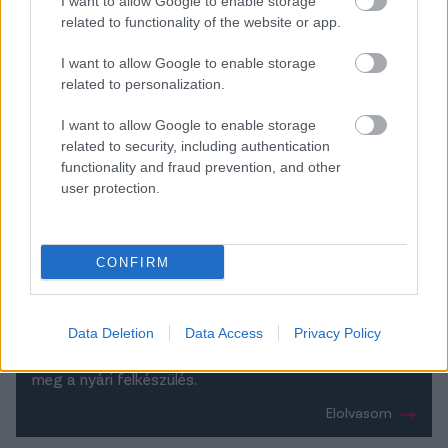
I want to allow Google to enable storage
related to functionality of the website or app.
I want to allow Google to enable storage
related to personalization.
I want to allow Google to enable storage
related to security, including authentication
functionality and fraud prevention, and other
user protection.
CONFIRM
Példátlan: Felrobbantak a kispadok az
NB I élmezőnyében!
Data Deletion
Data Access
Privacy Policy
Teljes a felfordulás az NB I-ben: a tabella első hat
helyezettjéből öt csapatnál új vezetőedzővel kezdődik
meg a nyári felkészülés.
Elolvasom