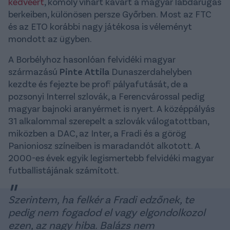
kedvéért
, komoly vihart kavart a magyar labdarúgás
berkeiben, különösen persze Győrben. Most az FTC
és az ETO korábbi nagy játékosa is véleményt
mondott az ügyben.
A Borbélyhoz hasonlóan felvidéki magyar
származású
Pinte Attila
Dunaszerdahelyben
kezdte és fejezte be profi pályafutását, de a
pozsonyi Interrel szlovák, a Ferencvárossal pedig
magyar bajnoki aranyérmet is nyert. A középpályás
31 alkalommal szerepelt a szlovák válogatottban,
miközben a DAC, az Inter, a Fradi és a görög
Panioniosz színeiben is maradandót alkotott. A
2000-es évek egyik legismertebb felvidéki magyar
futballistájának számított.
Szerintem, ha felkér a Fradi edzőnek, te
pedig nem fogadod el vagy elgondolkozol
ezen, az nagy hiba. Balázs nem