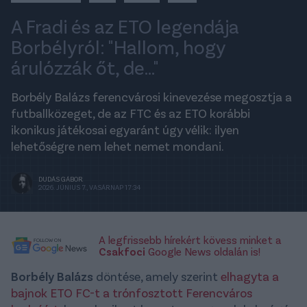
A Fradi és az ETO legendája
Borbélyról: "Hallom, hogy
árulózzák őt, de..."
Borbély Balázs ferencvárosi kinevezése megosztja a
futballközeget, de az FTC és az ETO korábbi
ikonikus játékosai egyaránt úgy vélik: ilyen
lehetőségre nem lehet nemet mondani.
DUDÁS GÁBOR
2026. JÚNIUS 7., VASÁRNAP 17:34
A legfrissebb hírekért kövess minket a
Csakfoci
Google News oldalán is!
Borbély Balázs
döntése, amely szerint
elhagyta a
bajnok ETO FC-t a trónfosztott Ferencváros