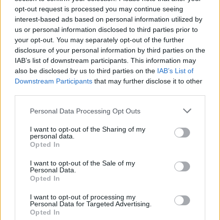
opt-out request is processed you may continue seeing
Póczik József
a magyar labdarúgás egyik
interest-based ads based on personal information utilized by
legtechnikásabb középpályása volt az 1970-es és
us or personal information disclosed to third parties prior to
your opt-out. You may separately opt-out of the further
1980-as években. A Rába ETO meghatározó
disclosure of your personal information by third parties on the
játékosaként és karmestereként két bajnoki címet
IAB’s list of downstream participants. This information may
nyert a Verebes József vezette legendás győri
also be disclosed by us to third parties on the
IAB’s List of
csapattal, miközben 14 alkalommal a magyar
Downstream Participants
that may further disclose it to other
válogatottban is pályára lépett és négy gólt
third parties.
szerzett. Kiváló rúgótechnikája és távoli lövései
Please note that this website/app uses one or more Google
Personal Data Processing Opt Outs
miatt a korszak egyik meghatározó
services and may gather and store information including but
futballistájaként tartották számon.
not limited to your visit or usage behaviour. You may click to
I want to opt-out of the Sharing of my
personal data.
grant or deny consent to Google and its third-party tags to
-
A jelenlegi klubvezetésnek, ezt sajnos ki kell
Opted In
use your data for below specified purposes in below Google
mondani, nem számít a múlt, a tradíció. Ettől
consent section.
I want to opt-out of the Sale of my
függetlenül, gratulálok a bajnoki címhez, bravúros
Personal Data.
eredmény és elismerésre méltó teljesítmény. Az ETO
Opted In
megérdemelten nyert aranyat, mert egységesebb,
I want to opt-out of processing my
szervezettebb volt a riválisainál, és jobb,
Personal Data for Targeted Advertising.
Opted In
élvezhetőbb futballt játszott még a Fradinál is. Most