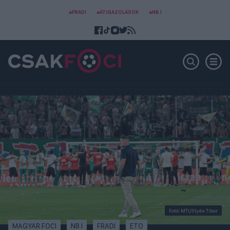
#FRADI
#ÁTIGAZOLÁSOK
#NB I
Fotó: MTI/Illyés Tibor
MAGYAR FOCI
NB I
FRADI
ETO