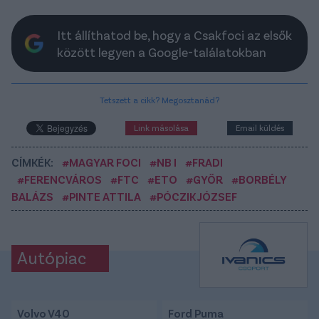
Itt állíthatod be, hogy a Csakfoci az elsők
között legyen a Google-találatokban
Tetszett a cikk? Megosztanád?
Link másolása
Email küldés
CÍMKÉK:
#MAGYAR FOCI
#NB I
#FRADI
#FERENCVÁROS
#FTC
#ETO
#GYŐR
#BORBÉLY
BALÁZS
#PINTE ATTILA
#PÓCZIK JÓZSEF
Autópiac
Volvo V40
Ford Puma