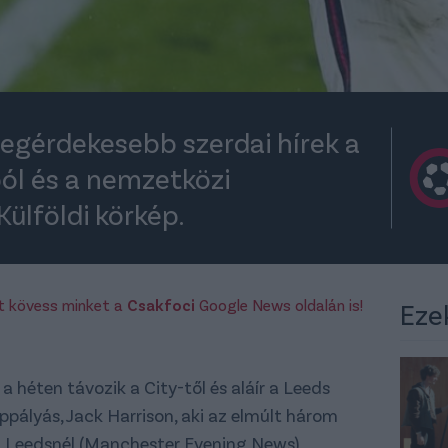
legérdekesebb szerdai hírek a
ából és a nemzetközi
 Külföldi körkép.
rt kövess minket a
Csakfoci
Google News oldalán is!
Eze
 héten távozik a City-től és aláír a Leeds
pályás, Jack Harrison, aki az elmúlt három
a Leedsnél (Manchester Evening News)