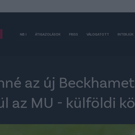
NB I
ÁTIGAZOLÁSOK
FRISS
VÁLOGATOTT
INTERJÚK
inné az új Beckhamet
ül az MU - külföldi k