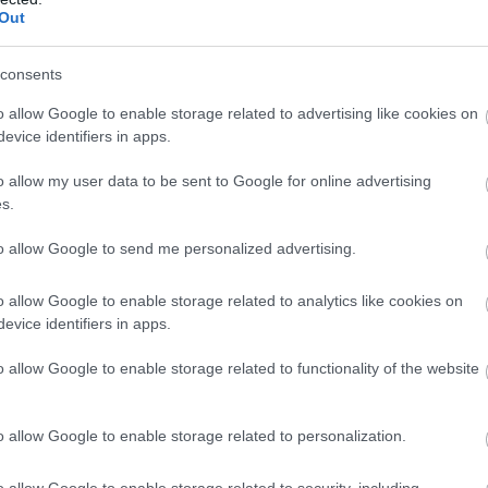
Out
Sky Sport Italia információi szerint a Real
consents
aint-Germain megszerezné az Európa-bajnokság
o allow Google to enable storage related to advertising like cookies on
inazzolát, az AS Roma védőjét.
evice identifiers in apps.
o allow my user data to be sent to Google for online advertising
zül elsőként érte el Instagram-oldalán a
s.
 Madrid. A közösségi világháló ily módon mért
irályi klub mögött másodikként az FC Barcelona
to allow Google to send me personalized advertising.
s 97,7 millió követőt tud felmutatni, míg a
o allow Google to enable storage related to analytics like cookies on
 el 49 és fél millióval.
evice identifiers in apps.
n negyedik a Manchester United (41,1 millió),
in (36,1), Liverpool (31,3), Chelsea (27,4),
o allow Google to enable storage related to functionality of the website
ty (24,6), Arsenal (19,4). (MTI)
o allow Google to enable storage related to personalization.
ona 24 éves hátvédje a Leeds Unitedben
bbi U21-es spanyol válogatott játékost több
o allow Google to enable storage related to security, including