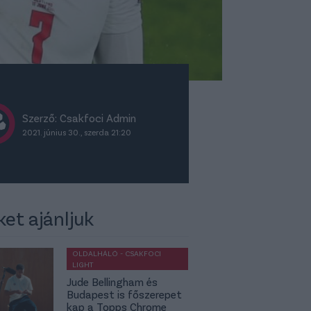
Szerző:
Csakfoci Admin
2021. június 30., szerda 21:20
ket ajánljuk
OLDALHÁLÓ - CSAKFOCI
LIGHT
Jude Bellingham és
Budapest is főszerepet
kap a Topps Chrome