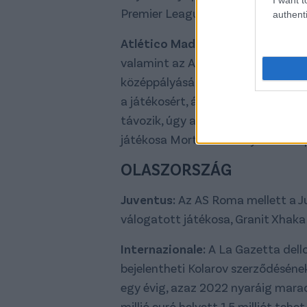
Premier League- és Serie A-klub sz
authenti
Atlético Madrid / PSG:
A La Gazet
valamint az Atlético Madrid is sze
középpályását Fabian Ruizt. A Part
a játékosért, ám ezt mindkét érde
távozik, úgy a Sheffield Unitedbe
játékosa Morten Thorsby lehet a sp
OLASZORSZÁG
Juventus:
Az AS Roma mellett a Juv
válogatott játékosa, Granit Xhaka 
Internazionale:
A La Gazetta dello
bejelentheti Kolarov szerződéséne
egy évig, azaz 2022 nyaráig maradh
millió euró helyett 1,5 milliót tehe