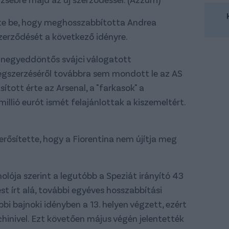
ette be, hogy meghosszabbította Andrea
zerződését a következő idényre.
 negyeddöntős svájci válogatott
gszerzéséről továbbra sem mondott le az AS
ított érte az Arsenal, a "farkasok" a
illió eurót ismét felajánlottak a kiszemeltért.
erősítette, hogy a Fiorentina nem újítja meg
lója szerint a legutóbb a Speziát irányító 43
t írt alá, további egyéves hosszabbítási
bbi bajnoki idényben a 13. helyen végzett, ezért
inivel. Ezt követően május végén jelentették