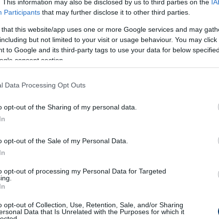
effield Star) Az Express információi szerint
. This information may also be disclosed by us to third parties on the
IA
Participants
that may further disclose it to other third parties.
egyezett az Arsenallal az új szerződésének
 that this website/app uses one or more Google services and may gath
including but not limited to your visit or usage behaviour. You may click 
ivatalos oldalán jelentette be, hogy
 to Google and its third-party tags to use your data for below specifi
ogle consent section.
 osztrák bajnokság előző idényének
-ig szóló szerződést írt alá a klubbal.
l Data Processing Opt Outs
 követ megmozgat azért, hogy Jack Grealish
o opt-out of the Sharing of my personal data.
50 ezer fontos szerződést kínálhat az angol
In
ves., "új Beckhamnek" nevezett játékos iránt a
en az elmúlt időszakban. (Telegraph)
o opt-out of the Sale of my Personal Data.
In
nra kölcsönvenné a Manchester United középső
to opt-out of processing my Personal Data for Targeted
 Insider)
ing.
In
agának a Burnley 25 éves walesi válogatott
o opt-out of Collection, Use, Retention, Sale, and/or Sharing
l)
ersonal Data that Is Unrelated with the Purposes for which it
lected.