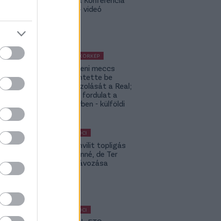
Ligában – videó
KÜLFÖLDI KÖRKÉP
A Fradi elleni meccs
előtt jelentette be
rekordigazolását a Real;
hatalmas fordulat a
Rodri-ügyben - külföldi
körkép
MAGYAR FOCI
Yaakobishvilit topligás
csapat vinné, de Ter
Stegen távozása
bekavart
MAGYAR FOCI