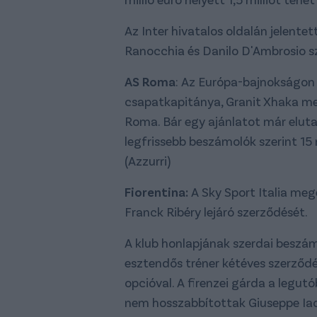
Az Inter hivatalos oldalán jelent
Ranocchia és Danilo D'Ambrosio s
AS Roma
: Az Európa-bajnokságon
csapatkapitánya, Granit Xhaka me
Roma. Bár egy ajánlatot már elutas
legfrissebb beszámolók szerint 15 m
(Azzurri)
Fiorentina:
A Sky Sport Italia meg
Franck Ribéry lejáró szerződését.
A klub honlapjának szerdai beszámo
esztendős tréner kétéves szerződés
opcióval. A firenzei gárda a legutó
nem hosszabbítottak Giuseppe Iach