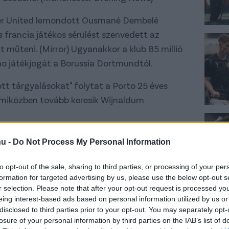
r United lemondott Ousmané Dembelé
 francia játékos sérülést szenvedett az
 műteni. (Mirror) Ugyanakkor a klub 85 millió
o játékjogát a Borussia Dortmundtól.
ott tárgyalásokat" folytat a Porto 25 éves
, miközben tovább keresik Wijnaldum
z Aston Villa továbbra is érdeklődik a Chelsea
hu -
Do Not Process My Personal Information
 Abraham iránt, akinek a 40 millió fontos ára
ára.
to opt-out of the sale, sharing to third parties, or processing of your per
formation for targeted advertising by us, please use the below opt-out s
ései szerint a Benfica 21 éves balhátvédje, Nuno
r selection. Please note that after your opt-out request is processed y
eing interest-based ads based on personal information utilized by us or
ődése ellenére az Arsenalhoz fog szerződni. Az
disclosed to third parties prior to your opt-out. You may separately opt-
tot fog tenni a Sheffield United 23 éves
losure of your personal information by third parties on the IAB’s list of