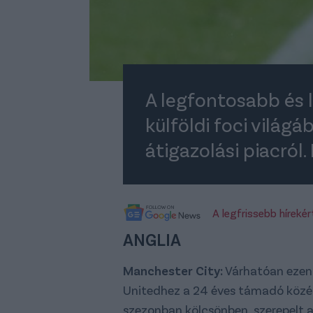
A legfontosabb és 
külföldi foci világ
átigazolási piacról.
A legfrissebb híreké
ANGLIA
Manchester City:
Várhatóan ezen a
Unitedhez a 24 éves támadó közép
szezonban kölcsönben szerepelt 