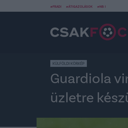
#FRADI
#ÁTIGAZOLÁSOK
#NB I
KÜLFÖLDI KÖRKÉP
Guardiola v
üzletre kész