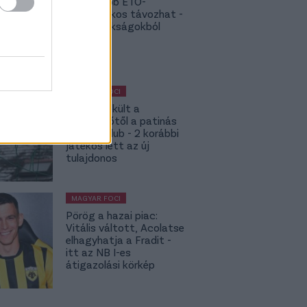
NB I: Újabb ETO-
kulcsjátékos távozhat -
topbajnokságokból
hívják
MAGYAR FOCI
Megmenekült a
süllyesztőtől a patinás
magyar klub - 2 korábbi
játékos lett az új
tulajdonos
MAGYAR FOCI
Pörög a hazai piac:
Vitális váltott, Acolatse
elhagyhatja a Fradit -
itt az NB I-es
átigazolási körkép