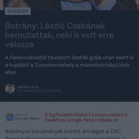
VILÁGFOCI
Botrány: László Csabának
bemutattak, neki is volt erre
válasza
A Ferencvárostól távozott Sesták gólja után esett ki
a kupából a Dunaszerdahely a másodosztályú klub
ellen.
MOKÁNY LAJOS
2017. MÁRCIUS 8., SZERDA 7:50
A legfrissebb hírekért kövess minket a
Csakfoci
Google News oldalán is!
Botrányos körülmények között ért véget a DAC
Poprad elleni kupameccse, amelyet a vendégek a