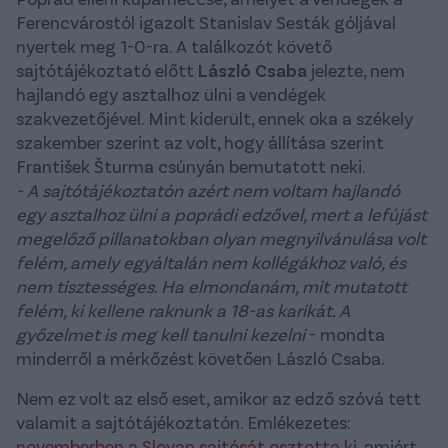
Ferencvárostól igazolt Stanislav Sesták góljával
nyertek meg 1-0-ra. A találkozót követő
sajtótájékoztató előtt
László Csaba
jelezte, nem
hajlandó egy asztalhoz ülni a vendégek
szakvezetőjével. Mint kiderült, ennek oka a székely
szakember szerint az volt, hogy állítása szerint
František Šturma csúnyán bemutatott neki.
- A sajtótájékoztatón azért nem voltam hajlandó
egy asztalhoz ülni a poprádi edzővel, mert a lefújást
megelőző pillanatokban olyan megnyilvánulása volt
felém, amely egyáltalán nem kollégákhoz való, és
nem tisztességes. Ha elmondanám, mit mutatott
felém, ki kellene raknunk a 18-as karikát. A
győzelmet is meg kell tanulni kezelni
- mondta
minderről a mérkőzést követően László Csaba.
Nem ez volt az első eset, amikor az edző szóvá tett
valamit a sajtótájékoztatón. Emlékezetes:
novemberben a Slovan sajtósát osztotta ki
, amiért