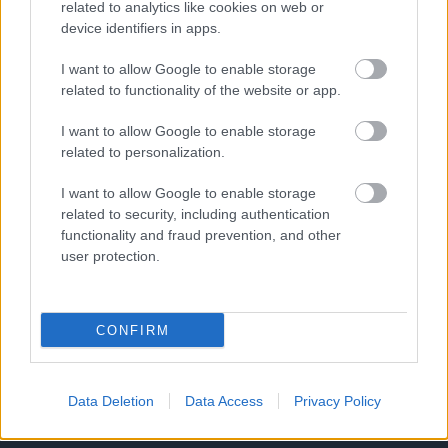
related to analytics like cookies on web or
device identifiers in apps.
Átigazolások
I want to allow Google to enable storage
related to functionality of the website or app.
I want to allow Google to enable storage
NB I
related to personalization.
Hazai átigazolási hírek
I want to allow Google to enable storage
related to security, including authentication
NB I-es átigazolási körkép
: így állnak a magyar élvonal
functionality and fraud prevention, and other
klubjai a nyári érkezők, a távozók és a jelöltek terén.
user protection.
2026-08-09 10:30
RÉSZLETEK
CONFIRM
TOVÁBB AZ ÖSSZES ÁTIGAZOLÁSHOZ
Data Deletion
Data Access
Privacy Policy