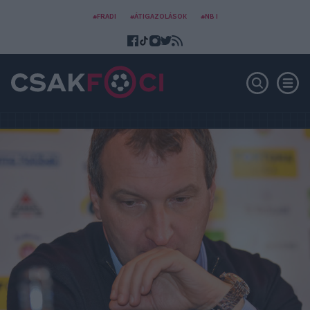
#FRADI
#ÁTIGAZOLÁSOK
#NB I