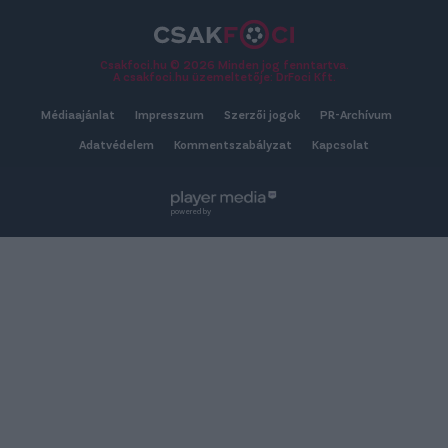
Csakfoci.hu © 2026 Minden jog fenntartva.
A csakfoci.hu üzemeltetője: DrFoci Kft.
Médiaajánlat
Impresszum
Szerzői jogok
PR-Archívum
Adatvédelem
Kommentszabályzat
Kapcsolat
powered by