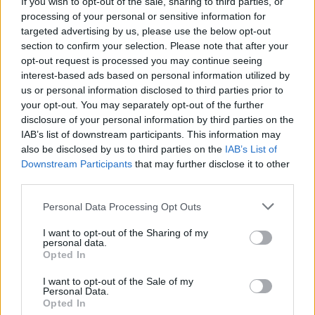
If you wish to opt-out of the sale, sharing to third parties, or
processing of your personal or sensitive information for
targeted advertising by us, please use the below opt-out
section to confirm your selection. Please note that after your
opt-out request is processed you may continue seeing
Itt állíthatod be, hogy a Csakfoci az elsők
interest-based ads based on personal information utilized by
us or personal information disclosed to third parties prior to
között legyen a Google-találatokban
your opt-out. You may separately opt-out of the further
disclosure of your personal information by third parties on the
IAB’s list of downstream participants. This information may
Tetszett a cikk? Megosztanád?
also be disclosed by us to third parties on the
IAB’s List of
Downstream Participants
that may further disclose it to other
Link másolása
Email küldés
third parties.
CÍMKÉK:
#DAC
#DAC DUNASZERDAHELY
#LÁSZLÓ
Please note that this website/app uses one or more Google
Personal Data Processing Opt Outs
CSABA
services and may gather and store information including but
not limited to your visit or usage behaviour. You may click to
I want to opt-out of the Sharing of my
personal data.
grant or deny consent to Google and its third-party tags to
Opted In
use your data for below specified purposes in below Google
Autópiac
consent section.
I want to opt-out of the Sale of my
Personal Data.
Opted In