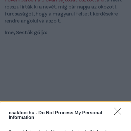
rosszul írták ki a nevét, míg pár napja az okozott
furcsaságot, hogy a magyarul feltett kérdésekre
rendre angolul válaszolt.
Íme, Sesták gólja:
csakfoci.hu -
Do Not Process My Personal
Information