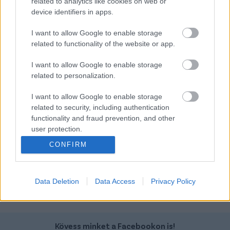
related to analytics like cookies on web or
device identifiers in apps.
I want to allow Google to enable storage
Ford Capri
Ford Transit
related to functionality of the website or app.
I want to allow Google to enable storage
related to personalization.
I want to allow Google to enable storage
related to security, including authentication
functionality and fraud prevention, and other
Szín:
Szín:
Üzemanyag: Elektromos
Üzemanyag: Dízel
user protection.
CONFIRM
15 890 000 Ft
9 865 000 Ft + Áfa
TOVÁBBI AJÁNLATOK
Data Deletion
Data Access
Privacy Policy
Kövess minket a Facebookon is!