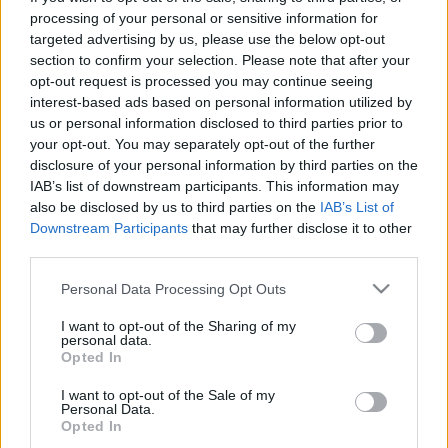
nagy bejelentésre készül a klub
. A görög média
processing of your personal or sensitive information for
targeted advertising by us, please use the below opt-out
beszámolói szerint ugyanis
meghosszabbítják a
section to confirm your selection. Please note that after your
sikeredző, Marko Nikolic szerződését.
A feleket
opt-out request is processed you may continue seeing
már csak egy lépés választja el a végleges
interest-based ads based on personal information utilized by
megegyezéstől, így hamarosan alá is írhatják a
us or personal information disclosed to third parties prior to
papírokat.
your opt-out. You may separately opt-out of the further
disclosure of your personal information by third parties on the
Úgy tudni, a szerb edző jelenlegi kontraktusa 2027
IAB’s list of downstream participants. This information may
nyaráig érvényes, ezt pedig most
további két évvel
also be disclosed by us to third parties on the
IAB’s List of
toldanák meg, azaz 2029-ig magukhoz kötnék
Downstream Participants
that may further disclose it to other
Nikolicot.
Ez nem is csoda, a trénerrel remek
third parties.
szezont produkált az AEK, amely megnyerte a
Please note that this website/app uses one or more Google
Personal Data Processing Opt Outs
bajnokságot, a Konferencia Ligában pedig
services and may gather and store information including but
negyeddöntőig jutott.
not limited to your visit or usage behaviour. You may click to
I want to opt-out of the Sharing of my
personal data.
grant or deny consent to Google and its third-party tags to
Opted In
Nikoliccsal mindenhová megérkeznek a sikerek: a 46
use your data for below specified purposes in below Google
éves szakember a Partizan Belgráddal bajnok és
consent section.
I want to opt-out of the Sale of my
kupagyőztes lett, a Videotonnal az NB I-et nyerte
Personal Data.
Opted In
meg, a Lokomotiv Moszkvával az Orosz Kupát, az