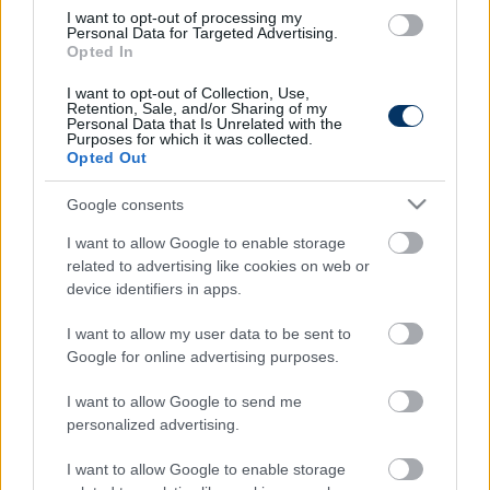
emírségekbeli Shababbal a Szuperkupát, aztán a
I want to opt-out of processing my
Personal Data for Targeted Advertising.
CSZKA-val is megnyerte az Orosz Kupát, az AEK-kel
Opted In
pedig a görög élvonalban zárt az élen. Maradásának
Varga is örülhet, a szerb edző ugyanis fontos
I want to opt-out of Collection, Use,
Retention, Sale, and/or Sharing of my
alapemberének tartja a magyar válogatott csatárt.
Personal Data that Is Unrelated with the
Purposes for which it was collected.
Opted Out
Itt állíthatod be, hogy a Csakfoci az elsők
Google consents
között legyen a Google-találatokban
I want to allow Google to enable storage
related to advertising like cookies on web or
device identifiers in apps.
Tetszett a cikk? Megosztanád?
I want to allow my user data to be sent to
Link másolása
Email küldés
Google for online advertising purposes.
CÍMKÉK:
#MARKO NIKOLIC
#AEK ATHÉN
I want to allow Google to send me
personalized advertising.
I want to allow Google to enable storage
Autópiac