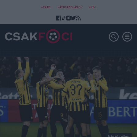
#FRADI
#ÁTIGAZOLÁSOK
#NB I
Fotó: AEK Athén