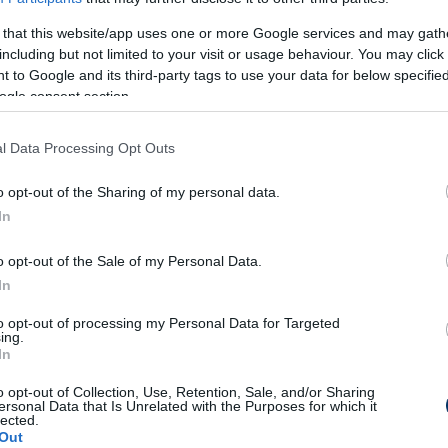
 kapott labdát a kezdőkörben, majd az
 that this website/app uses one or more Google services and may gath
n egészen pontosan a felezővonalról lőtt
including but not limited to your visit or usage behaviour. You may click 
yt.
 to Google and its third-party tags to use your data for below specifi
ogle consent section.
tt, hiszen a kapufa és a korábbi francia
 a labdához, de ez nem von le semmit Totti
l Data Processing Opt Outs
t vonult vissza, de gyakran viccelődik azzal,
o opt-out of the Sharing of my personal data.
 szinten játszani, sőt, hónapokkal ezelőtt
In
ajtóban, hogy az élvonalbeli Como megpróbálta
 tartó szerződéssel – de a legenda ezt
o opt-out of the Sale of my Personal Data.
In
to opt-out of processing my Personal Data for Targeted
ra vette a visszatérést, és ezt mondta:
„Nem,
ing.
em, úgyhogy meglátjuk. Egy-két csapat is
In
uk, mit mond a fejem – de főként, hogy hogyan
o opt-out of Collection, Use, Retention, Sale, and/or Sharing
ersonal Data that Is Unrelated with the Purposes for which it
 a választ. Ki tudja, mit hoz a következő
lected.
.
Out