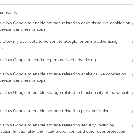
pic.twitter.com/EjvjjIOVnJ
consents
o allow Google to enable storage related to advertising like cookies on
fredoPedulla)
June 8, 2025
evice identifiers in apps.
o allow my user data to be sent to Google for online advertising
s.
 I: A negyeddöntőig menetelt
apatával a nemzetközi porondon,
to allow Google to send me personalized advertising.
st Újpestre igazolhat - sajtóhír
o allow Google to enable storage related to analytics like cookies on
ábbi játékosát szemelte ki Damir Krznar
evice identifiers in apps.
etőedző.
o allow Google to enable storage related to functionality of the website
Elolvasom
o allow Google to enable storage related to personalization.
o allow Google to enable storage related to security, including
cation functionality and fraud prevention, and other user protection.
Csakfoci az elsők között legyen a Google-