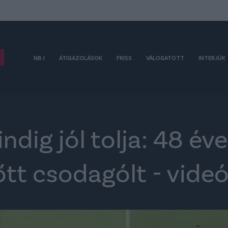
NB I
ÁTIGAZOLÁSOK
FRISS
VÁLOGATOTT
INTERJÚK
ndig jól tolja: 48 év
lőtt csodagólt - vide