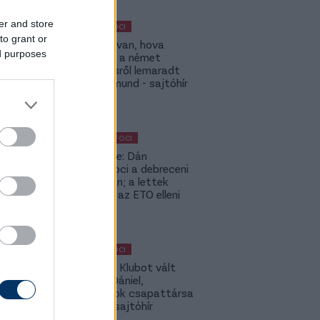
er and store
MAGYAR FOCI
to grant or
ETO: Megvan, hova
ed purposes
igazolhat a német
szerződésről lemaradt
Tóth Rajmund - sajtóhír
KÜLFÖLDI FOCI
Lapszemle: Dán
szambafoci a debreceni
szaunában; a lettek
kevesellik az ETO elleni
előnyt
MAGYAR FOCI
Légiósok: Klubot vált
Gazdag Dániel,
világbajnok csapattársa
is lehet - sajtóhír