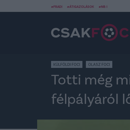
#FRADI
#ÁTIGAZOLÁSOK
#NB I
KÜLFÖLDI FOCI
OLASZ FOCI
Totti még mi
félpályáról 