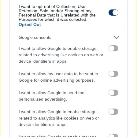
I want to opt-out of Collection, Use,
Retention, Sale, and/or Sharing of my
Krzysztof Piatek (AC Milan, 2018)
– 35
Personal Data that Is Unrelated with the
Purposes for which it was collected.
Szoboszlai itt az 5. lenne.
Opted Out
Google consents
Montenegró
I want to allow Google to enable storage
related to advertising like cookies on web or
Stevan Jovetic (Manchester City, 2013)
– 26
device identifiers in apps.
A Szoboszlaiért kifizetett összeg itt a 2. lenne.
I want to allow my user data to be sent to
Google for online advertising purposes.
I want to allow Google to send me
Románia
personalized advertising.
Adrian Mutu (Chelsea, 2003)
- 19
*
I want to allow Google to enable storage
related to analytics like cookies on web or
A közelmúltból: Razvan Marin (Ajax, 2019) – 12,5
device identifiers in apps.
Szoboszlai itt az 1. lenne a TM statisztikája szerint.
I want to allow Google to enable storage