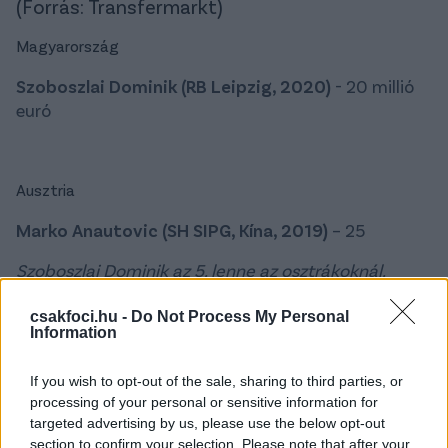
(Forrás: Transfermarkt)
Magyarország
Szoboszlai Dominik (RB Leipzig, 2020)
- 20 millió
euró
Ausztria
Marko Anautovic (SH SIPG, Kína, 2019)
– 25
Szoboszlai Dominik az 5. lenne az osztrákoknál.
csakfoci.hu -
Do Not Process My Personal
Information
Bosznia-Hercegovina
If you wish to opt-out of the sale, sharing to third parties, or
Miralem Pjanic (Barcelona, 2020)
- 60
processing of your personal or sensitive information for
targeted advertising by us, please use the below opt-out
Szoboszlai itt az 5. lenne átigazolásával.
section to confirm your selection. Please note that after your