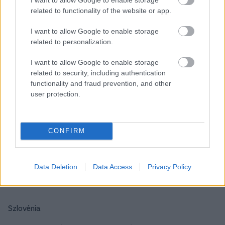
related to functionality of the website or app.
I want to allow Google to enable storage
Szerbia
related to personalization.
Luka Jovic (Real, 2019)
– 63
I want to allow Google to enable storage
related to security, including authentication
Szoboszlai a 10. lenne a szerbeknél.
functionality and fraud prevention, and other
user protection.
Szlovákia
CONFIRM
Milan Skriniar (Internazionale, 2017)
- 34
Szoboszlai a 3. lenne, holtversenyben Marek
Hamsíkkal.
Data Deletion
Data Access
Privacy Policy
Szlovénia