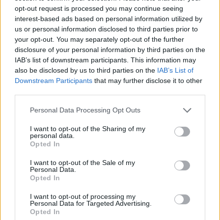
opt-out request is processed you may continue seeing
interest-based ads based on personal information utilized by
us or personal information disclosed to third parties prior to
Csehország
your opt-out. You may separately opt-out of the further
Pavel Nedved (Juventus, 2001)
– 45
disclosure of your personal information by third parties on the
IAB’s list of downstream participants. This information may
A közelmúltból: Patrik Schick (Roma, 2018) 42
also be disclosed by us to third parties on the
IAB’s List of
Downstream Participants
that may further disclose it to other
Szoboszlai a 4. lenne a cseh örökranglistán.
third parties.
Please note that this website/app uses one or more Google
Personal Data Processing Opt Outs
services and may gather and store information including but
Horvátország
not limited to your visit or usage behaviour. You may click to
I want to opt-out of the Sharing of my
personal data.
grant or deny consent to Google and its third-party tags to
Opted In
Mateo Kovacic (Chelsea, 2019)
– 45
use your data for below specified purposes in below Google
consent section.
I want to opt-out of the Sale of my
Szoboszlai a top 10-be beférne, de épphogy, a 9.
Personal Data.
Opted In
helyen állna a horvátoknál.
I want to opt-out of processing my
Personal Data for Targeted Advertising.
Opted In
Lengyelország