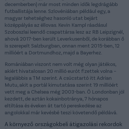
decemberben) már most minden idők legdrágább
futballistája lenne. Szlovéniában például egy, a
magyar tehetséghez hasonló utat bejárt
középpályás az éllovas. Kevin Kampl ráadásul
Szoboszlai leendő csapattársa lesz az RB Leipzignél,
ahová 2017-ben került Leverkusenből, de korábban ő
is szerepelt Salzburgban, onnan ment 2015-ben, 12
millióért a Dortmundhoz, majd a Bayerhez.
Romániában viszont nem volt még olyan játékos,
akiért hivatalosan 20 millió eurót fizettek volna –
legalábbis a TM szerint. A csúcstartó itt Adrian
Mutu, akit a portál kimutatása szerint 19 millióért
vett meg a Chelsea még 2003-ban. Ő Londonban jól
kezdett, de aztán kokainbotránya, 7 hónapos
eltiltása és éveken át tartó pereskedése az
angolokkal már kevésbé teszi követendő példává.
A környező országokbeli átigazolási rekordok