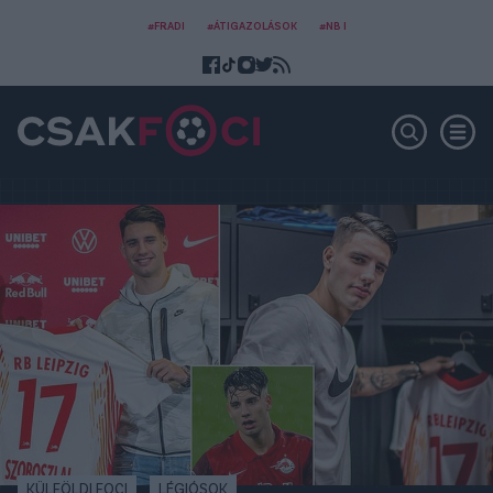
#FRADI
#ÁTIGAZOLÁSOK
#NB I
KÜLFÖLDI FOCI
LÉGIÓSOK