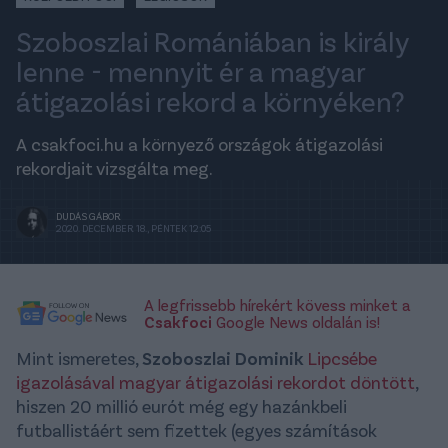
Szoboszlai Romániában is király
lenne - mennyit ér a magyar
átigazolási rekord a környéken?
A csakfoci.hu a környező országok átigazolási
rekordjait vizsgálta meg.
DUDÁS GÁBOR
2020. DECEMBER 18., PÉNTEK 12:05
A legfrissebb hírekért kövess minket a
Csakfoci
Google News oldalán is!
Mint ismeretes,
Szoboszlai Dominik
Lipcsébe
igazolásával magyar átigazolási rekordot döntött
,
hiszen 20 millió eurót még egy hazánkbeli
futballistáért sem fizettek (egyes számítások