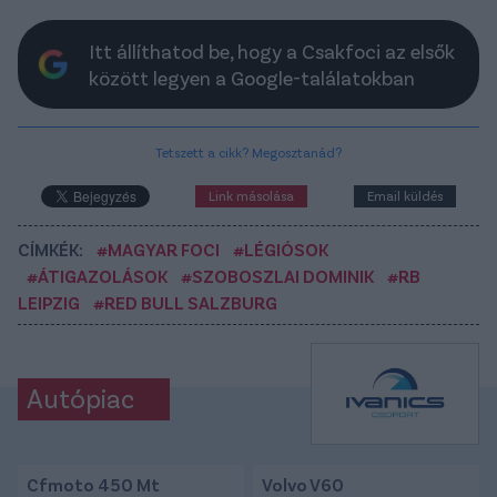
Itt állíthatod be, hogy a Csakfoci az elsők
között legyen a Google-találatokban
Tetszett a cikk? Megosztanád?
Link másolása
Email küldés
CÍMKÉK:
#MAGYAR FOCI
#LÉGIÓSOK
#ÁTIGAZOLÁSOK
#SZOBOSZLAI DOMINIK
#RB
LEIPZIG
#RED BULL SALZBURG
Autópiac
Cfmoto 450 Mt
Volvo V60