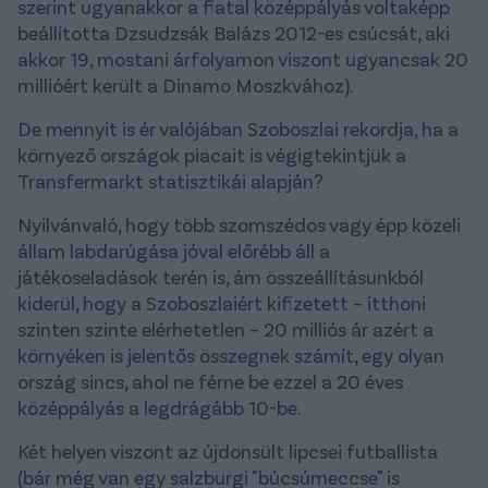
szerint ugyanakkor a fiatal középpályás voltaképp
beállította Dzsudzsák Balázs 2012-es csúcsát, aki
akkor 19, mostani árfolyamon viszont ugyancsak 20
millióért került a Dinamo Moszkvához).
De mennyit is ér valójában Szoboszlai rekordja, ha a
környező országok piacait is végigtekintjük a
Transfermarkt statisztikái alapján?
Nyilvánvaló, hogy több szomszédos vagy épp közeli
állam labdarúgása jóval előrébb áll a
játékoseladások terén is, ám összeállításunkból
kiderül, hogy a Szoboszlaiért kifizetett – itthoni
szinten szinte elérhetetlen – 20 milliós ár azért a
környéken is jelentős összegnek számít, egy olyan
ország sincs, ahol ne férne be ezzel a 20 éves
középpályás a legdrágább 10-be.
Két helyen viszont az újdonsült lipcsei futballista
(bár még van egy salzburgi "búcsúmeccse" is