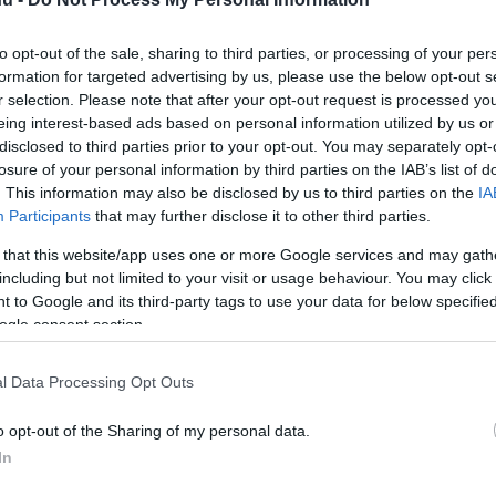
to opt-out of the sale, sharing to third parties, or processing of your per
formation for targeted advertising by us, please use the below opt-out s
r selection. Please note that after your opt-out request is processed y
eing interest-based ads based on personal information utilized by us or
disclosed to third parties prior to your opt-out. You may separately opt-
jrában döntötte el a Real
losure of your personal information by third parties on the IAB’s list of
. This information may also be disclosed by us to third parties on the
IA
Participants
that may further disclose it to other third parties.
 that this website/app uses one or more Google services and may gath
including but not limited to your visit or usage behaviour. You may click 
rt kövess minket a
Csakfoci
Google News oldalán is!
Eze
 to Google and its third-party tags to use your data for below specifi
ogle consent section.
hozzá a Real Madrid győzelméhez. A találat
 „telefonos” gólörömöt láthatták tőle a
l Data Processing Opt Outs
i, hogy mi áll a furcsa ünneplés mögött.
o opt-out of the Sharing of my personal data.
l, hogy gólörömével provokál valakit, ám
In
l. A spanyol játékos mindössze feleségének