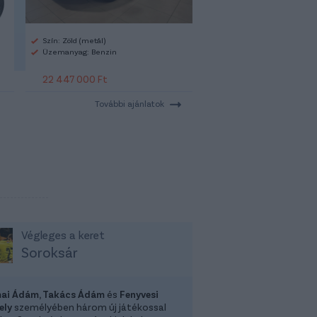
Szín: Zöld (metál)
Üzemanyag: Benzin
22 447 000 Ft
További ajánlatok
Végleges a keret
Soroksár
ai Ádám, Takács Ádám
és
Fenyvesi
ely
személyében három új játékossal