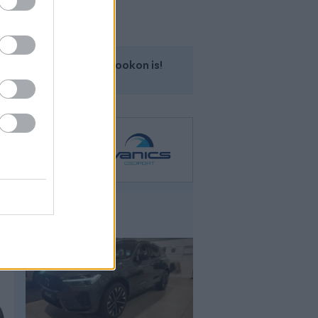
Kövess minket a Facebookon is!
Volvo Xc60