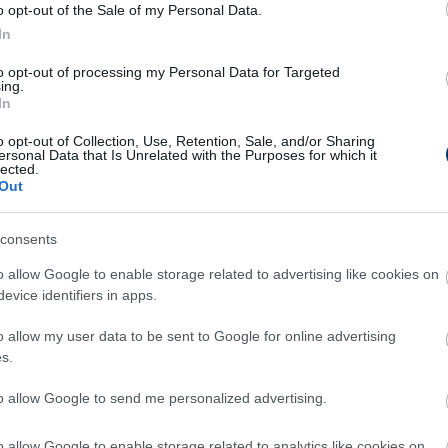
o opt-out of the Sale of my Personal Data.
 támogatta őt. Ramos ezért "telefonált haza"
In
to opt-out of processing my Personal Data for Targeted
ing.
In
o opt-out of Collection, Use, Retention, Sale, and/or Sharing
ersonal Data that Is Unrelated with the Purposes for which it
lected.
Out
Csakfoci az elsők között legyen a Google-
consents
o allow Google to enable storage related to advertising like cookies on
evice identifiers in apps.
Link másolása
Email küldés
o allow my user data to be sent to Google for online advertising
s.
#REAL MADRID
#SERGIO RAMOS
to allow Google to send me personalized advertising.
o allow Google to enable storage related to analytics like cookies on