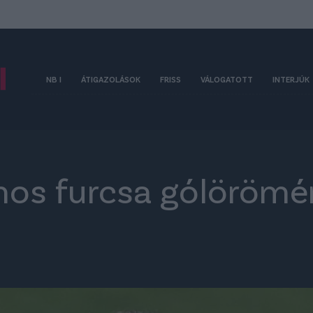
NB I
ÁTIGAZOLÁSOK
FRISS
VÁLOGATOTT
INTERJÚK
mos furcsa gólörömé