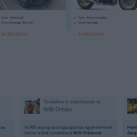
Szín: Sötétzöld
Szín: Piros (metál)
Üzemanyag: Benzin
Üzemanyag:
14 190 000 Ft
5 540 000 Ft
Továbbra is számítanak rá
Willi Orbán
ása
Az RB Leipzig sportigazgatója egyértelművé
Halm
tette: a klub továbbra is
Willi Orbánnal
Gerg