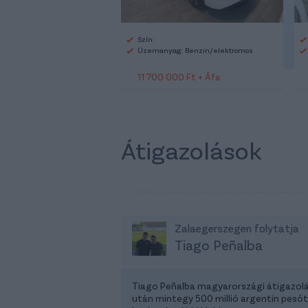
Szín:
Üzemanyag: Benzin/elektromos
11 700 000 Ft + Áfa
Átigazolások
Zalaegerszegen folytatja
Tiago Peñalba
Tiago Peñalba magyarországi átigazol
után mintegy 500 millió argentin pesót