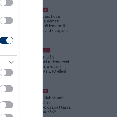
MAGYAR FOCI
ETO: Megvan, hova
igazolhat a német
szerződésről lemaradt
Tóth Rajmund - sajtóhír
KÜLFÖLDI FOCI
Lapszemle: Dán
szambafoci a debreceni
szaunában; a lettek
kevesellik az ETO elleni
előnyt
MAGYAR FOCI
Légiósok: Klubot vált
Gazdag Dániel,
világbajnok csapattársa
is lehet - sajtóhír