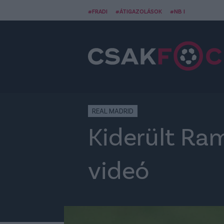
#FRADI
#ÁTIGAZOLÁSOK
#NB I
REAL MADRID
Kiderült Ra
videó