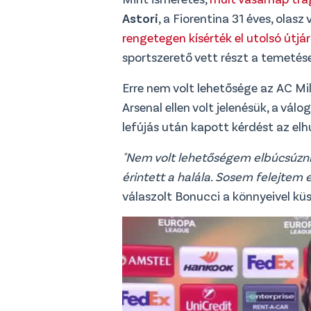
Astori
, a Fiorentina 31 éves, olas
rengetegen kísérték el utolsó útjá
sportszerető vett részt a temetés
Erre nem volt lehetősége az AC Mi
Arsenal ellen volt jelenésük, a vál
lefújás után kapott kérdést az el
"Nem volt lehetőségem elbúcsúzni 
érintett a halála. Sosem felejtem 
válaszolt Bonucci a könnyeivel kü