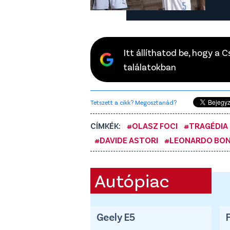
Itt állíthatod be, hogy a 
találatokban
Tetszett a cikk? Megosztanád?
CÍMKÉK:
#OLASZ FOCI
#TRAGÉDIA
#DAVIDE ASTORI
#LEONARDO BON
Autópiac
Geely E5