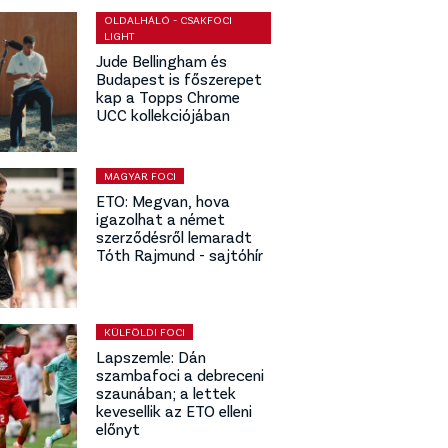
OLDALHÁLÓ - CSAKFOCI
LIGHT
Jude Bellingham és
Budapest is főszerepet
kap a Topps Chrome
UCC kollekciójában
MAGYAR FOCI
ETO: Megvan, hova
igazolhat a német
szerződésről lemaradt
Tóth Rajmund - sajtóhír
KÜLFÖLDI FOCI
Lapszemle: Dán
szambafoci a debreceni
szaunában; a lettek
kevesellik az ETO elleni
előnyt