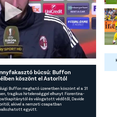
nnyfakasztó búcsú: Buffon
vélben köszönt el Astoritól
nluigi Buffon megható üzenetben köszönt el a 31
en, tragikus hirtelenséggel elhunyt Fiorentina-
patkapitánytól és válogatott védőtől, Davide
oritól, akivel a nemzeti csapatban
ballozhatott együtt.