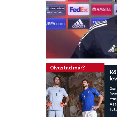
Olvastad már?
Kö
le
Gia
éves
csa
Ast
fut