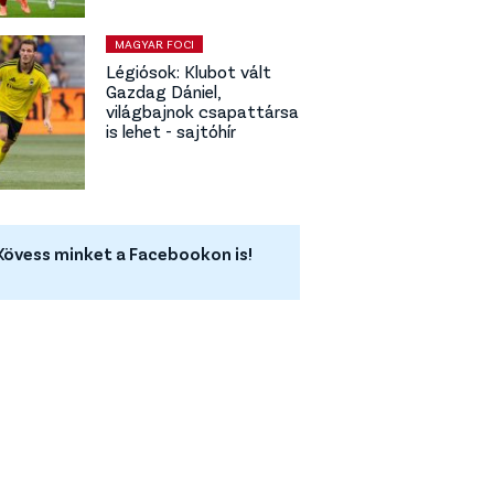
MAGYAR FOCI
Légiósok: Klubot vált
Gazdag Dániel,
világbajnok csapattársa
is lehet - sajtóhír
Kövess minket a Facebookon is!