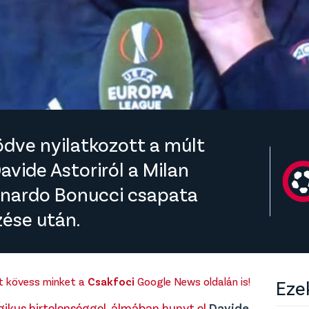
ödve nyilatkozott a múlt
vide Astoriról a Milan
eonardo Bonucci csapata
ése után.
rt kövess minket a
Csakfoci
Google News oldalán is!
Eze
ikus hirtelenséggel, álmában hunyt el
Davide