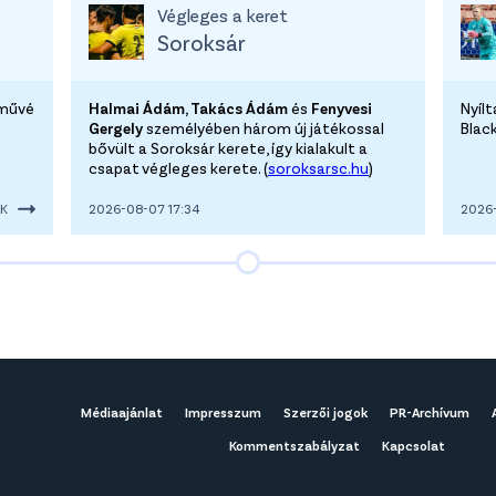
Végleges a keret
Soroksár
lművé
Halmai Ádám, Takács Ádám
és
Fenyvesi
Nyíl
Gergely
személyében három új játékossal
Blac
bővült a Soroksár kerete, így kialakult a
csapat végleges kerete. (
soroksarsc.hu
)
EK
2026-08-07 17:34
2026-
Médiaajánlat
Impresszum
Szerzői jogok
PR-Archívum
Kommentszabályzat
Kapcsolat