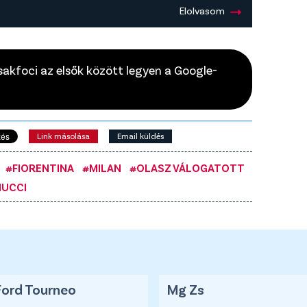
Elolvasom
Csakfoci az elsők között legyen a Google-
Link másolása
Email küldés
#FIORENTINA
#MILAN
#OLASZ VÁLOGATOTT
UCCI
Ford Tourneo
Mg Zs