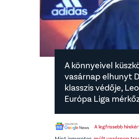
A könnyeivel küszk
vasárnap elhunyt Da
klasszis védője, L
Európa Liga mérkőz
A legfrissebb híreké
Mint ismeretes,
múlt vasárnap trag