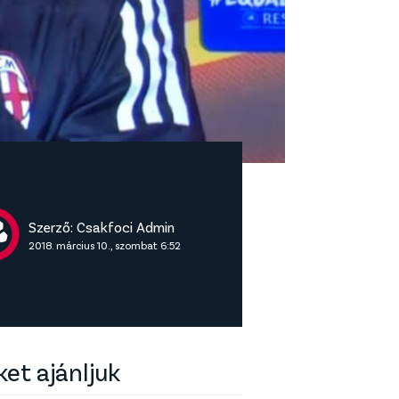
Szerző:
Csakfoci Admin
2018. március 10., szombat 6:52
ket ajánljuk