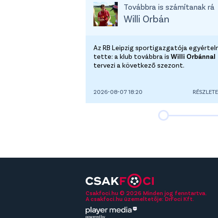
Továbbra is számítanak rá
Willi Orbán
Az RB Leipzig sportigazgatója egyérte
tette: a klub továbbra is
Willi Orbánnal
tervezi a következő szezont.
2026-08-07 18:20
RÉSZLET
Csakfoci.hu © 2026 Minden jog fenntartva.
A csakfoci.hu üzemeltetője: DrFoci Kft.
powered by