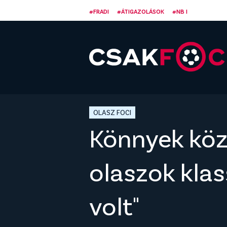
#FRADI
#ÁTIGAZOLÁSOK
#NB I
OLASZ FOCI
Könnyek közt
olaszok klas
volt"