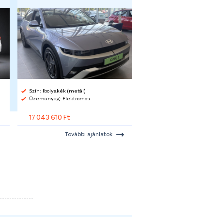
Szín: Ibolyakék (metál)
Üzemanyag: Elektromos
17 043 610 Ft
További ajánlatok