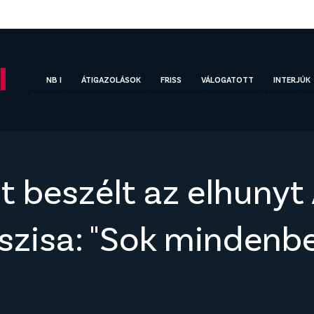
NB I
ÁTIGAZOLÁSOK
FRISS
VÁLOGATOTT
INTERJÚK
 beszélt az elhunyt 
szisa: "Sok mindenb