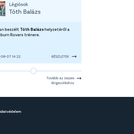
Légiósok
Tóth Balázs
tan beszélt
Tóth Balázs
helyzetéről a
kburn Rovers trénere.
08-07 14:22
RÉSZLETEK
Tovább az összes
átigazoláshoz
Adatvédelem