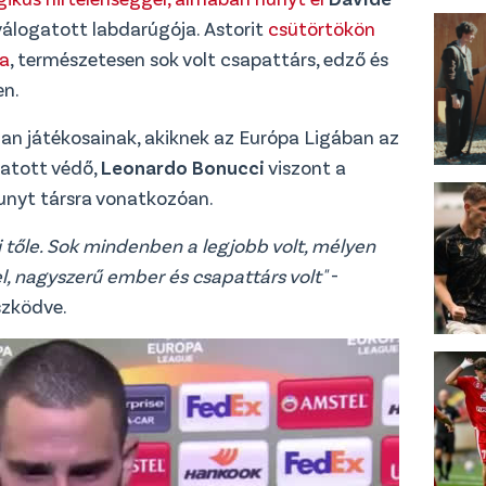
z válogatott labdarúgója. Astorit
csütörtökön
ra
, természetesen sok volt csapattárs, edző és
en.
lan játékosainak, akiknek az Európa Ligában az
ogatott védő,
Leonardo Bonucci
viszont a
hunyt társra vonatkozóan.
tőle. Sok mindenben a legjobb volt, mélyen
el, nagyszerű ember és csapattárs volt"
-
szködve.