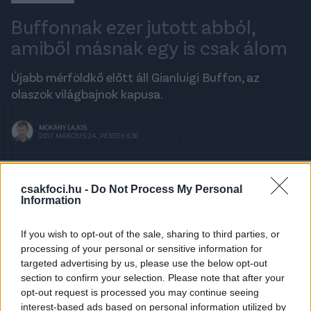
Buffonnak ezer jutott abból,
amiből másnak egy is csak álom
Újabb mérföldkő előtt áll Gianluigi Buffon, az
olaszok világbajnok kapusa.
MOKÁNY LAJOS
2017. MÁRCIUS 24., PÉNTEK 6:30
A legfrissebb hírekért kövess minket a
csakfoci.hu -
Do Not Process My Personal
Csakfoci
Google News oldalán is!
Information
Ha a várakozásoknak megfelelően nevezik őt az
If you wish to opt-out of the sale, sharing to third parties, or
albánok elleni, pénteki világbajnoki selejtezőre, akkor
processing of your personal or sensitive information for
profi labdarúgói pályafutása ezredik mérkőzésén
targeted advertising by us, please use the below opt-out
léphet pályára Gianluigi Buffon.
section to confirm your selection. Please note that after your
opt-out request is processed you may continue seeing
A nemzeti együttes csapatkapitánya azonban még
interest-based ads based on personal information utilized by