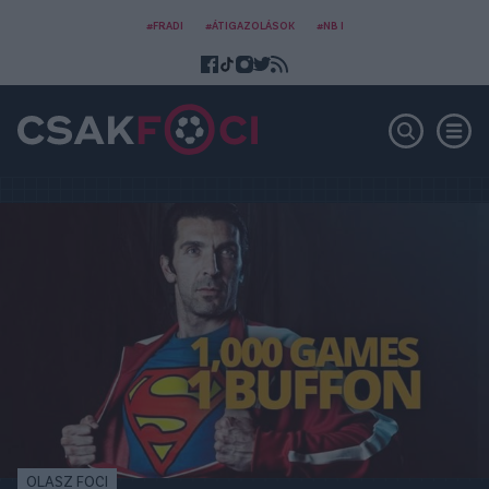
#FRADI
#ÁTIGAZOLÁSOK
#NB I
OLASZ FOCI