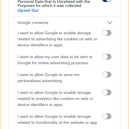
Personal Data that Is Unrelated with the
Purposes for which it was collected.
CÍMKÉK:
#NEMZETKÖZI FOCI
#OLASZ FOCI
Opted Out
#GIANLUIGI BUFFON
Google consents
I want to allow Google to enable storage
Autópiac
related to advertising like cookies on web or
device identifiers in apps.
I want to allow my user data to be sent to
Kawasaki Z 1100
Hyundai Tucson
Google for online advertising purposes.
I want to allow Google to send me
personalized advertising.
I want to allow Google to enable storage
related to analytics like cookies on web or
device identifiers in apps.
Szín: Sötétbarna
Szín: Fehér
Üzemanyag: Benzin
Üzemanyag: Benzin
I want to allow Google to enable storage
5 930 000 Ft
9 299 000 Ft
related to functionality of the website or app.