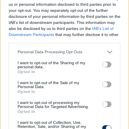
ezzel is jócskán elmarad az olasz csúcstartó Paolo
us or personal information disclosed to third parties prior to
Maldinitől, aki 1028 meccsel zárta karrierjét, az
your opt-out. You may separately opt-out of the further
disclosure of your personal information by third parties on the
angol kapus, Peter Shilton 1377-es rekordja pedig
IAB’s list of downstream participants. This information may
felülmúlhatatlannak tűnik. A Juventus 39 éves
also be disclosed by us to third parties on the
IAB’s List of
hálóőrét hétfőn ligacsúcstartónak hirdette ki a
Downstream Participants
that may further disclose it to other
Serie A, miután eddig 39 681 percet játszott a
third parties.
bajnokságban.
Please note that this website/app uses one or more Google
Personal Data Processing Opt Outs
A pénteki, Albánia elleni mérkőzésre Palermóban
services and may gather and store information including but
not limited to your visit or usage behaviour. You may click to
I want to opt-out of the Sharing of my
kerül sor. (MTI)
personal data.
grant or deny consent to Google and its third-party tags to
Opted In
use your data for below specified purposes in below Google
consent section.
I want to opt-out of the Sale of my
Itt állíthatod be, hogy a Csakfoci az elsők
Personal Data.
között legyen a Google-találatokban
Opted In
I want to opt-out of processing my
Personal Data for Targeted Advertising.
Tetszett a cikk? Megosztanád?
Opted In
Link másolása
Email küldés
I want to opt-out of Collection, Use,
Retention, Sale, and/or Sharing of my