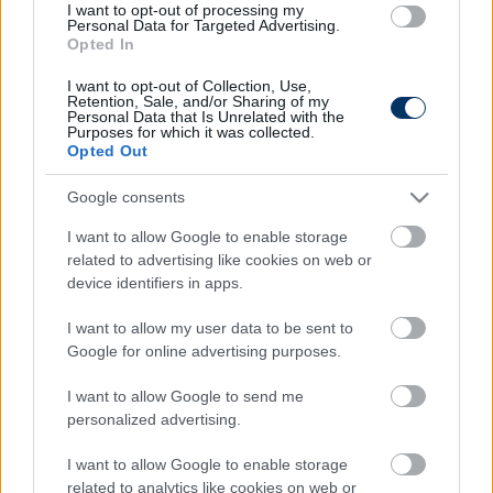
I want to opt-out of processing my
képes Stadio Olimpicón osztozik városi
Personal Data for Targeted Advertising.
Opted In
vetélytársával, a Lazióval.
I want to opt-out of Collection, Use,
(
MTI
)
Retention, Sale, and/or Sharing of my
Personal Data that Is Unrelated with the
Purposes for which it was collected.
Opted Out
Itt állíthatod be, hogy a Csakfoci az elsők
között legyen a Google-találatokban
Google consents
I want to allow Google to enable storage
related to advertising like cookies on web or
Tetszett a cikk? Megosztanád?
device identifiers in apps.
Link másolása
Email küldés
I want to allow my user data to be sent to
Google for online advertising purposes.
CÍMKÉK:
#OLASZ FOCI
#SERIE A
#AS ROMA
I want to allow Google to send me
personalized advertising.
Autópiac
I want to allow Google to enable storage
related to analytics like cookies on web or