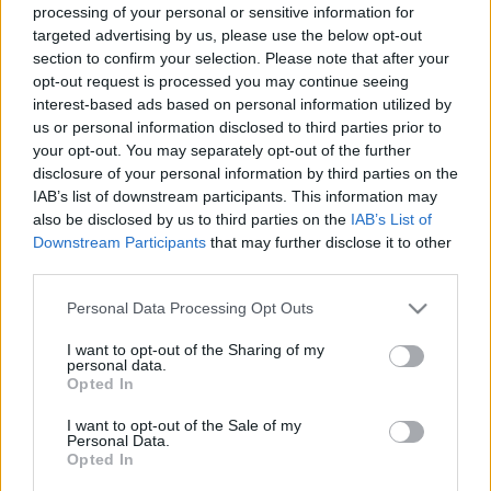
processing of your personal or sensitive information for
Az ügyész bejelentése szerint a római klubra nem
targeted advertising by us, please use the below opt-out
terjed ki a vizsgálat. A tervek szerint 52 ezer néző
section to confirm your selection. Please note that after your
opt-out request is processed you may continue seeing
befogadására képes Stadio Della Romát már a
interest-based ads based on personal information utilized by
2016–2017-es szezonban át kellett volna adni, ám
us or personal information disclosed to third parties prior to
az eredetileg 1.6 milliárd eurós (512.6 milliárd forint)
your opt-out. You may separately opt-out of the further
költségvetésű építkezés megkezdése évek óta
disclosure of your personal information by third parties on the
csúszik a hiányzó engedélyek és a politikai
IAB’s list of downstream participants. This information may
csatározások miatt.
also be disclosed by us to third parties on the
IAB’s List of
Downstream Participants
that may further disclose it to other
Olaszországban a stadionok rossz állapota hosszú
third parties.
évek óta komoly probléma, a klubok nagy része
Please note that this website/app uses one or more Google
Personal Data Processing Opt Outs
ugyanis csak bérlő a köztulajdonban lévő arénákban,
services and may gather and store information including but
és szinte semmilyen felújítási munkálatra nincs
not limited to your visit or usage behaviour. You may click to
I want to opt-out of the Sharing of my
pénz. Emellett a klubok – ellentétben a német vagy
personal data.
grant or deny consent to Google and its third-party tags to
Opted In
angol klubokkal – nem alakíthatnak ki bennük
use your data for below specified purposes in below Google
üzlethelyiségeket vagy éttermet, amelyek bevételt
consent section.
I want to opt-out of the Sale of my
Personal Data.
hozhatnának.
Opted In
Az AS Roma jelenleg a 72 ezer embert befogadni