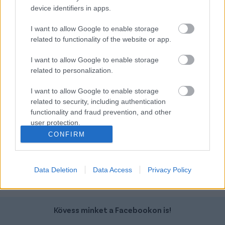
device identifiers in apps.
Cfmoto Egyéb
Volvo Ex40
I want to allow Google to enable storage
related to functionality of the website or app.
I want to allow Google to enable storage
related to personalization.
I want to allow Google to enable storage
related to security, including authentication
Szín:
Szín:
functionality and fraud prevention, and other
Üzemanyag: Benzin
Üzemanyag: Elektromos
user protection.
2 238 800 Ft
17 699 000 Ft
CONFIRM
TOVÁBBI AJÁNLATOK
Data Deletion
Data Access
Privacy Policy
Kövess minket a Facebookon is!