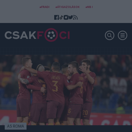
#FRADI
#ÁTIGAZOLÁSOK
#NB I
AS ROMA