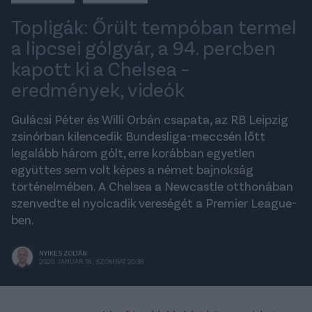
Topligák: Őrült tempóban termel
a lipcsei gólgyár, a 94. percben
kapott ki a Chelsea –
eredmények, videók
Gulácsi Péter és Willi Orbán csapata, az RB Leipzig
zsinórban kilencedik Bundesliga-meccsén lőtt
legalább három gólt, erre korábban egyetlen
együttes sem volt képes a német bajnokság
történelmében. A Chelsea a Newcastle otthonában
szenvedte el nyolcadik vereségét a Premier League-
ben.
NYIKES ZOLTÁN
2020. JANUÁR 18., SZOMBAT 20:38