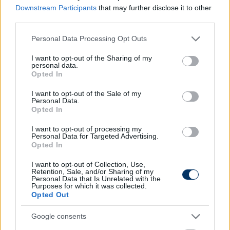
Downstream Participants
that may further disclose it to other
third parties.
Please note that this website/app uses one or more Google
Personal Data Processing Opt Outs
services and may gather and store information including but
not limited to your visit or usage behaviour. You may click to
I want to opt-out of the Sharing of my
personal data.
grant or deny consent to Google and its third-party tags to
Opted In
use your data for below specified purposes in below Google
consent section.
I want to opt-out of the Sale of my
Personal Data.
Opted In
I want to opt-out of processing my
Personal Data for Targeted Advertising.
Sabitzer 2-1
Opted In
I want to opt-out of Collection, Use,
Retention, Sale, and/or Sharing of my
Personal Data that Is Unrelated with the
Purposes for which it was collected.
Opted Out
Google consents