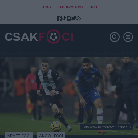
#FRADI
#ÁTIGAZOLÁSOK
#NB I
Fotó: www.twitter.com/ChelseaFC
NÉMET FOCI
ANGOL FOCI