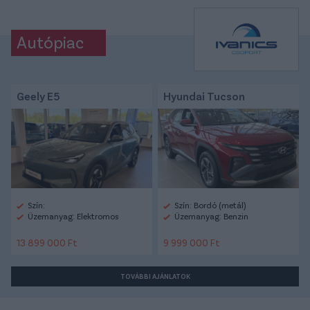
Autópiac
Geely E5
Hyundai Tucson
Szín:
Szín: Bordó (metál)
Üzemanyag: Elektromos
Üzemanyag: Benzin
13 899 000 Ft
9 999 000 Ft
TOVÁBBI AJÁNLATOK