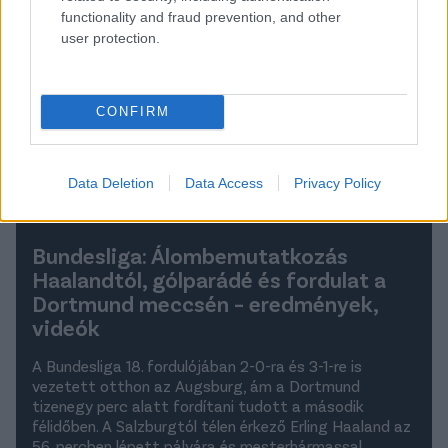
functionality and fraud prevention, and other
user protection.
CONFIRM
Data Deletion
Data Access
Privacy Policy
Bundesliga: Álombemutatkozás
Haalandtól, gólparádé és fordulat a
Dortmund meccsén – eredmények,
videók
A Bundesliga 18. fordulójában 2-0-ra és 3-1-re is
vezetett otthon az Augsburg, ám a Dortmund
tizenegy perc alatt fordítani tudott a második
félidőben. A Salzburgtól télen érkező Erling Haaland az
56. percben lépett pályára és mesterhármassal