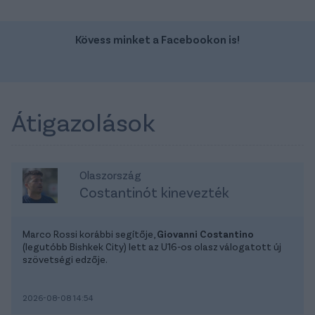
Kövess minket a Facebookon is!
Átigazolások
Olaszország
Costantinót kinevezték
Marco Rossi korábbi segítője,
Giovanni Costantino
(legutóbb Bishkek City) lett az U16-os olasz válogatott új
szövetségi edzője.
2026-08-08 14:54