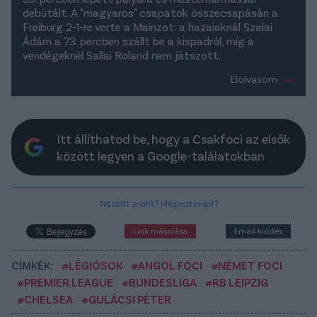
debütált. A "magyaros" csapatok összecsapásán a
Freiburg 2-1-re verte a Mainzot: a hazaiaknál Szalai
Ádám a 73. percben szállt be a kispadról, míg a
vendégeknél Sallai Roland nem játszott.
Elolvasom
Itt állíthatod be, hogy a Csakfoci az elsők
között legyen a Google-találatokban
Tetszett a cikk? Megosztanád?
Link másolása
Email küldés
CÍMKÉK:
#LÉGIÓSOK
#ANGOL FOCI
#NÉMET FOCI
#PREMIER LEAGUE
#BUNDESLIGA
#RB LEIPZIG
#CHELSEA
#GULÁCSI PÉTER