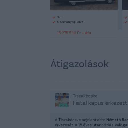
Szín:
Üzemanyag: Dízel
15 275 590 Ft + Áfa
Átigazolások
Tiszakécske
Fiatal kapus érkezett
A Tiszakécske bejelentette
Németh Be
érkezését. A 18 éves utánpótlás-válog