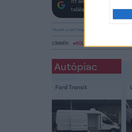
Itt állíthatod be, hogy a 
találatokban
Tetszett a cikk? Megosztanád?
CÍMKÉK:
#KÜLFÖLDI FOCI
#BAJNOK
Autópiac
Ford Transit