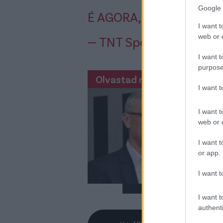
Google 
É AGORA, AO…
pic.twit
I want t
web or d
— TNT Sports BR (@TN
I want t
purpose
Olvastad már?
St
I want 
cs
I want t
A k
web or d
esé
meg
I want t
or app.
I want t
I want t
authenti