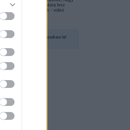
feltámadásra lesz
szükségük - videó
Kövess minket a Facebookon is!