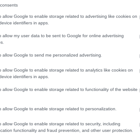
consents
ter.com/HkSn2zZ1BA
o allow Google to enable storage related to advertising like cookies on
evice identifiers in apps.
TSportsBR)
May 6, 2025
o allow my user data to be sent to Google for online advertising
s.
öger megint a Fradi edzője lehet,
to allow Google to send me personalized advertising.
ak egy másik országban
o allow Google to enable storage related to analytics like cookies on
orábbi ferencvárosi szakvezető neve is az
evice identifiers in apps.
lyesek között szerepel a Rapid Wien
üresedett kispadjára.
o allow Google to enable storage related to functionality of the website
o allow Google to enable storage related to personalization.
Elolvasom
o allow Google to enable storage related to security, including
cation functionality and fraud prevention, and other user protection.