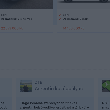
Szín:
Szín:
Üzemanyag: Elektromos
Üzemanyag: Benzin
22 579 000 Ft
14 130 000 Ft
ZTE
Argentin középpályás
nce
Tiago Penalba
személyében 22 éves
NB I
atott
argentin belső védővel erősíthet a ZTE FC. A
magya