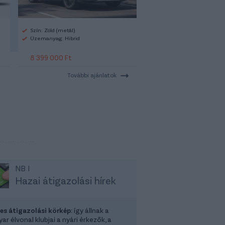
Szín: Zöld (metál)
Üzemanyag: Hibrid
8 399 000 Ft
További ajánlatok
NB I
Hazai átigazolási hírek
-es átigazolási körkép
: így állnak a
r élvonal klubjai a nyári érkezők, a