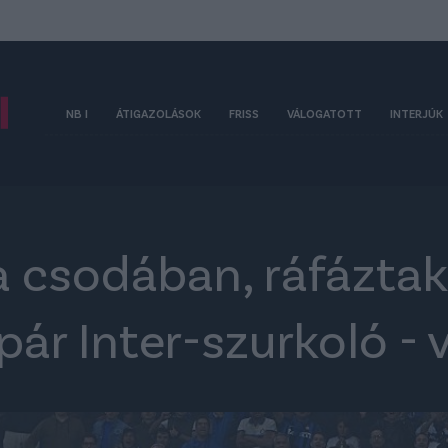
NB I
ÁTIGAZOLÁSOK
FRISS
VÁLOGATOTT
INTERJÚK
a csodában, ráfáztak
 pár Inter-szurkoló - 