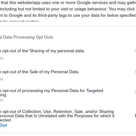
 that this website/app uses one or more Google services and may gath
nt a 93. percben egyenlített. Ezt már nem
including but not limited to your visit or usage behaviour. You may click 
nter-szurkolók, akik a katalánok fordítása után
 to Google and its third-party tags to use your data for below specifi
ogle consent section.
ák a jó híreket, vissza szerettek volna jutni a
emélyzet megakadályozta.
l Data Processing Opt Outs
 mindennek a fogadtatása, egyesek szerint
o opt-out of the Sharing of my personal data.
kolókat, míg mások azt írták, helyesen jártak el
In
o opt-out of the Sale of my Personal Data.
 Alguns torcedores da Inter de
In
ro antes do apito final, quando o
to opt-out of processing my Personal Data for Targeted
ing.
r 3 a 2. Porém, a equipe
In
ltimos segundos e essas
o opt-out of Collection, Use, Retention, Sale, and/or Sharing
ersonal Data that Is Unrelated with the Purposes for which it
 voltar para assistir a
lected.
Out