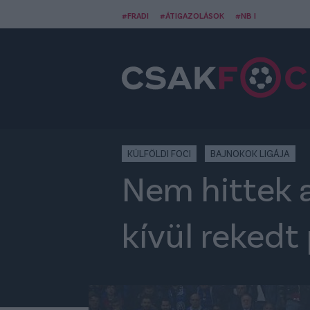
#FRADI
#ÁTIGAZOLÁSOK
#NB I
KÜLFÖLDI FOCI
BAJNOKOK LIGÁJA
Nem hittek 
kívül rekedt