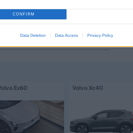
Csakfoci az elsők között legyen a Google-
CONFIRM
Link másolása
Email küldés
Data Deletion
Data Access
Privacy Policy
OK LIGÁJA
#BARCELONA
#INTER
#ELŐDÖNTŐ
Volvo Ex60
Volvo Xc40