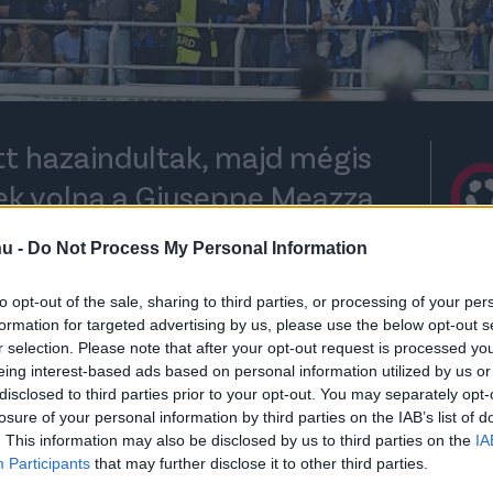
tt hazaindultak, majd mégis
ek volna a Giuseppe Meazza
rek.
hu -
Do Not Process My Personal Information
to opt-out of the sale, sharing to third parties, or processing of your per
formation for targeted advertising by us, please use the below opt-out s
rt kövess minket a
Csakfoci
Google News oldalán is!
Eze
r selection. Please note that after your opt-out request is processed y
eing interest-based ads based on personal information utilized by us or
ter őrült mérkőzésen, hosszabbítás után 4-3-
disclosed to third parties prior to your opt-out. You may separately opt-
-os összesítéssel bejutott a Bajnokok Ligája
losure of your personal information by third parties on the IAB’s list of
. This information may also be disclosed by us to third parties on the
IA
Participants
that may further disclose it to other third parties.
átékidejének vége előtt még a Barca