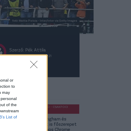
fotó: Mattia Pistoia - Inter/Inter via Getty Images
Szerző:
Pék Attila
2025. május 7., szerda 9:21
sonal or
ection to
ket ajánljuk
ou may
 personal
out of the
OLDALHÁLÓ - CSAKFOCI
 downstream
LIGHT
B’s List of
Jude Bellingham és
Budapest is főszerepet
kap a Topps Chrome