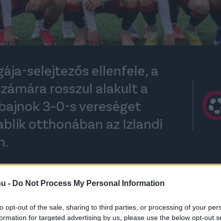
ája-selejtezős ellenfele, a
számára rosszul alakult a
 bajnok 3–0-s vereséget
ablik otthonában az Izlandi
n.
hu -
Do Not Process My Personal Information
rt kövess minket a
Csakfoci
Google News oldalán is!
Eze
először kapott ki tétmérkőzésen, vezetőedzője
to opt-out of the sale, sharing to third parties, or processing of your per
lódottságát.
formation for targeted advertising by us, please use the below opt-out s