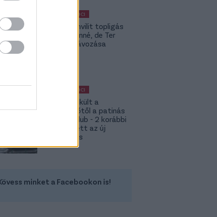
MAGYAR FOCI
Yaakobishvilit topligás
csapat vinné, de Ter
Stegen távozása
bekavart
MAGYAR FOCI
Megmenekült a
süllyesztőtől a patinás
magyar klub - 2 korábbi
játékos lett az új
tulajdonos
Kövess minket a Facebookon is!