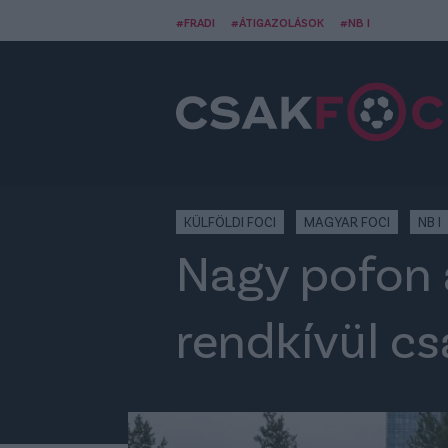
#FRADI
#ÁTIGAZOLÁSOK
#NB I
KÜLFÖLDI FOCI
MAGYAR FOCI
NB I
Nagy pofon 
rendkívül cs