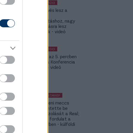
KÜLFÖLDI FOCI
KL: Ez kevés lesz a
Lokitól a
továbbjutáshoz, nagy
feltámadásra lesz
szükségük - videó
KÜLFÖLDI FOCI
Bolla már az 5. percben
betalált a Konferencia
Ligában – videó
KÜLFÖLDI KÖRKÉP
A Fradi elleni meccs
előtt jelentette be
rekordigazolását a Real;
hatalmas fordulat a
Rodri-ügyben - külföldi
körkép