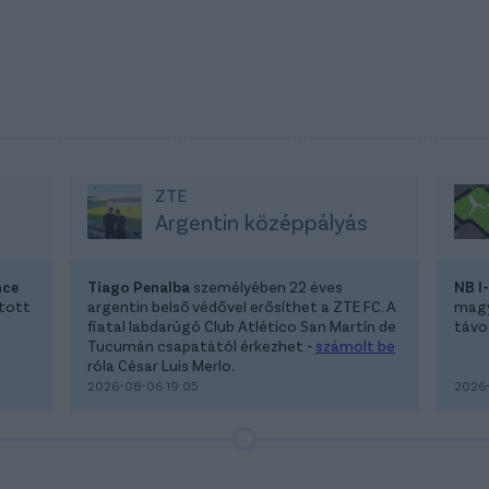
ZTE
Argentin középpályás
nce
Tiago Penalba
személyében 22 éves
NB I
atott
argentin belső védővel erősíthet a ZTE FC. A
magya
fiatal labdarúgó Club Atlético San Martín de
távoz
Tucumán csapatától érkezhet -
számolt be
róla César Luis Merlo.
2026-08-06 19:05
2026-