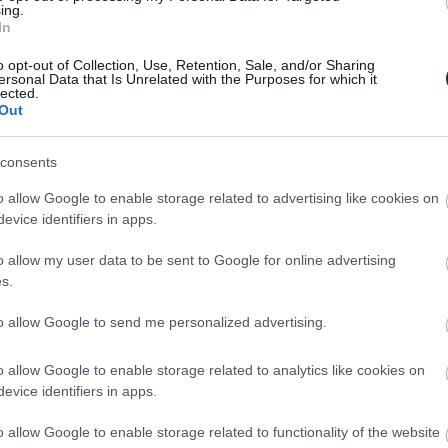
ing.
mény miatt. Meg kell találnunk, hogy
In
tesen ki kell elemeznünk a mérkőzést, és
o opt-out of Collection, Use, Retention, Sale, and/or Sharing
kat.
ersonal Data that Is Unrelated with the Purposes for which it
lected.
Out
 hogy a kupakudarc ellenére nem veszítették
ljait.
consents
, mire vagyunk képesek. Veszíteni mindig
o allow Google to enable storage related to advertising like cookies on
tt nyerünk is. Ez az eredmény nem írja felül
evice identifiers in apps.
eztünk. A bajnokság és az európai
o allow my user data to be sent to Google for online advertising
cél számunkra, ezért gyorsan túl kell lépnünk
s.
to allow Google to send me personalized advertising.
i meg szereplését a Bajnokok Ligája-selejtező
o allow Google to enable storage related to analytics like cookies on
 míg a visszavágót egy héttel később, július 14-
evice identifiers in apps.
o allow Google to enable storage related to functionality of the website