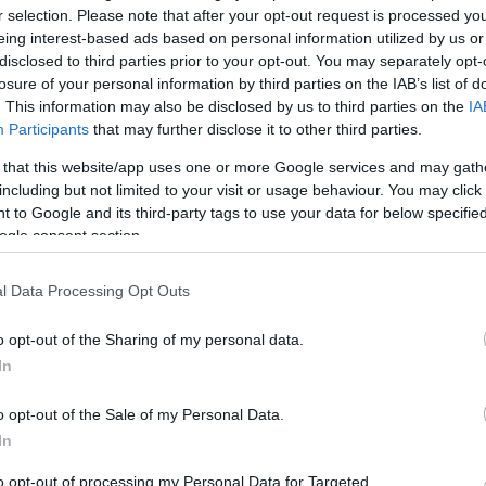
r selection. Please note that after your opt-out request is processed y
eing interest-based ads based on personal information utilized by us or
andi Kupa elődöntőjében volt érdekelt a
disclosed to third parties prior to your opt-out. You may separately opt-
e idegenben lépett pályára a Breidablik ellen,
losure of your personal information by third parties on the IAB’s list of
tékidőben nem születik döntés, ám a 77.
. This information may also be disclosed by us to third parties on the
IA
Participants
that may further disclose it to other third parties.
zetést a hazaiaknak. A Víkingur ezt követően
asznált: a hosszabbításban még két gólt
 that this website/app uses one or more Google services and may gath
including but not limited to your visit or usage behaviour. You may click 
mérkőzést és bejutott a kupadöntőbe.
 to Google and its third-party tags to use your data for below specifi
ogle consent section.
envedett vereséget tétmérkőzésen, így a
mára. Sölvi Geir Ottesen vezetőedző a lefújást
l Data Processing Opt Outs
o opt-out of the Sharing of my personal data.
szen a nyár egyik legfontosabb célja a
In
 mbl.is Sölvi Geir Ottesent, az izlandi bajnok
o opt-out of the Sale of my Personal Data.
In
osan ki fogják elemezni a történteket.
to opt-out of processing my Personal Data for Targeted