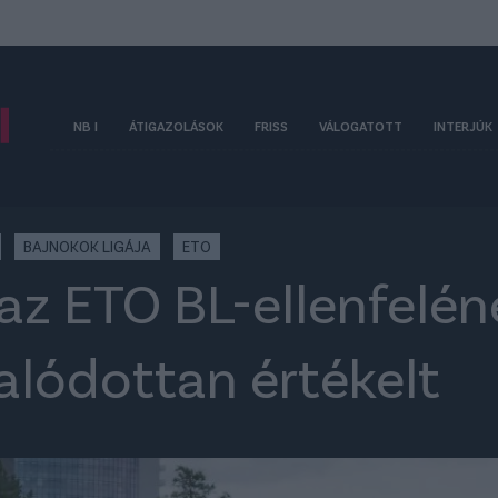
NB I
ÁTIGAZOLÁSOK
FRISS
VÁLOGATOTT
INTERJÚK
BAJNOKOK LIGÁJA
ETO
az ETO BL-ellenfelén
alódottan értékelt