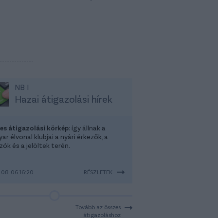
NB I
Hazai átigazolási hírek
-es átigazolási körkép
: így állnak a
r élvonal klubjai a nyári érkezők, a
ók és a jelöltek terén.
08-06 16:20
RÉSZLETEK
Tovább az összes
átigazoláshoz