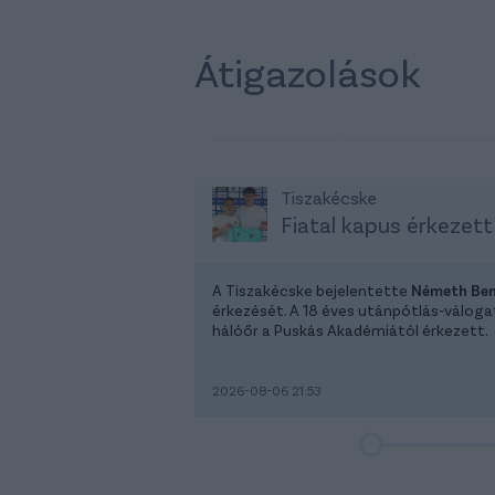
Átigazolások
Tiszakécske
Fiatal kapus érkezett
A Tiszakécske bejelentette
Németh Be
érkezését. A 18 éves utánpótlás-válog
hálóőr a Puskás Akadémiától érkezett.
2026-08-06 21:53