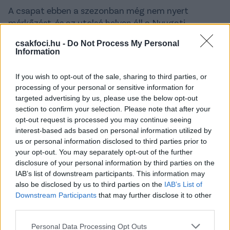
A csapat ebben a szezonban még nem nyert
mérkőzést, és az utolsó helyen áll a Nyugati
Konferenciában.
csakfoci.hu -
Do Not Process My Personal
Information
A klub közleménye szerint
Kerry Zavagnin
lesz az
ideiglenes edző. Peter Vermes 2009-ben lett az SKC
If you wish to opt-out of the sale, sharing to third parties, or
vezetőedzője, az évek során stabil csapatot épített,
processing of your personal or sensitive information for
amely az élmezőnyben szerepelt az MLS-ben.
targeted advertising by us, please use the below opt-out
section to confirm your selection. Please note that after your
Sallói Dániel
ebben a szezonban hat mérkőzésen két
opt-out request is processed you may continue seeing
gólt szerzett a csapatnál.
interest-based ads based on personal information utilized by
us or personal information disclosed to third parties prior to
A Csakfoci legújabb kérdésében arra keressük a
your opt-out. You may separately opt-out of the further
választ, hogy olvasóink szerint hogyan zárul a héten
disclosure of your personal information by third parties on the
a két Fradi-Újpest derbi?
Kattints és szavazz itt!
IAB’s list of downstream participants. This information may
also be disclosed by us to third parties on the
IAB’s List of
Olvastad már?
Downstream Participants
that may further disclose it to other
third parties.
Please note that this website/app uses one or more Google
Personal Data Processing Opt Outs