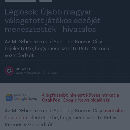
Légiósok: Újabb magyar
válogatott játékos edzőjét
menesztették - hivatalos
Az MLS-ben szereplő Sporting Kansas City
bejelentette, hogy menesztette Peter Vermes
vezetőedzőt.
PÉK ATTILA
2025. MÁRCIUS 31., HÉTFŐ 18:05
A legfrissebb hírekért kövess minket a
Csakfoci
Google News oldalán is!
Az MLS-ben szereplő Sporting Kansas City
hivatalos
honlapján
jelentette be, hogy menesztette
Peter
Vermes
vezetőedzőt.