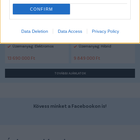
CONFIRM
Data Deletion
Data Access
Privacy Policy
Szín: Szürke
Szín: Piros (metál)
Üzemanyag: Elektromos
Üzemanyag: Hibrid
13 690 000 Ft
9 849 000 Ft
TOVÁBBI AJÁNLATOK
Kövess minket a Facebookon is!