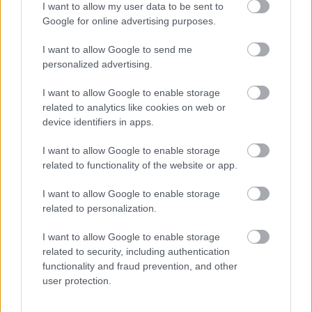
I want to allow my user data to be sent to
Itt állíthatod be, hogy a Csakfoci az elsők
Google for online advertising purposes.
között legyen a Google-találatokban
I want to allow Google to send me
personalized advertising.
Tetszett a cikk? Megosztanád?
I want to allow Google to enable storage
related to analytics like cookies on web or
Link másolása
Email küldés
device identifiers in apps.
CÍMKÉK:
#KÜLFÖLDI FOCI
#LÉGIÓSOK
#MLS
I want to allow Google to enable storage
#SALLÓI DÁNIEL
#SPORTING KANSAS CITY
#PETER
related to functionality of the website or app.
VERMES
I want to allow Google to enable storage
related to personalization.
Autópiac
I want to allow Google to enable storage
related to security, including authentication
functionality and fraud prevention, and other
user protection.
Mg Mgs5 Ev
Mg Zs