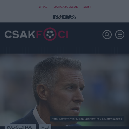
#FRADI
#ÁTIGAZOLÁSOK
#NB I
fotó: Scott Winters/Icon Sportswire via Getty Images
KÜLFÖLDI FOCI
MLS