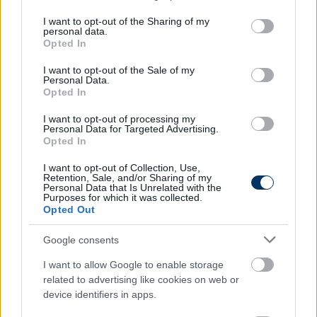
services and may gather and store information including but
not limited to your visit or usage behaviour. You may click to
I want to opt-out of the Sharing of my
personal data.
grant or deny consent to Google and its third-party tags to
Opted In
use your data for below specified purposes in below Google
consent section.
I want to opt-out of the Sale of my
Personal Data.
Opted In
I want to opt-out of processing my
Personal Data for Targeted Advertising.
Opted In
Légiósok: Egyre biztosabb, melyik
lesz Kerkez új klubja - Angliában azt
I want to opt-out of Collection, Use,
Retention, Sale, and/or Sharing of my
írják, megkezdődtek a tárgyalások
Personal Data that Is Unrelated with the
Purposes for which it was collected.
Opted Out
A Caught Offside úgy értesült, hogy a Liverpool
megkezdte a tárgyalásokat Kerkez képviselőivel.
Google consents
Szoboszlai klubja hajlandó kifizetni a Bournemouth
által kért 45-50 millió eurós összeget.
I want to allow Google to enable storage
Elolvasom
related to advertising like cookies on web or
device identifiers in apps.