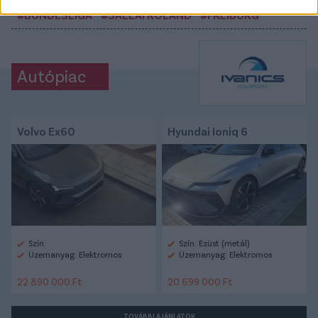
#BUNDESLIGA
#SALLAI ROLAND
#FREIBURG
Autópiac
Volvo Ex60
Hyundai Ioniq 6
Szín:
Szín: Ezüst (metál)
Üzemanyag: Elektromos
Üzemanyag: Elektromos
22 890 000 Ft
20 699 000 Ft
TOVÁBBI AJÁNLATOK