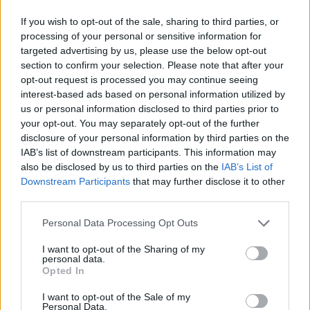
If you wish to opt-out of the sale, sharing to third parties, or
processing of your personal or sensitive information for
targeted advertising by us, please use the below opt-out
section to confirm your selection. Please note that after your
opt-out request is processed you may continue seeing
interest-based ads based on personal information utilized by
us or personal information disclosed to third parties prior to
De a
Bundesliga hivatalos oldalán
is a forduló
your opt-out. You may separately opt-out of the further
válogatottjában szerepel Sallai neve.
disclosure of your personal information by third parties on the
IAB’s list of downstream participants. This information may
also be disclosed by us to third parties on the
IAB’s List of
Négy lövést adott le a kapura (más ilyen
Downstream Participants
that may further disclose it to other
játékos nem volt a mérkőzésen), amelyek
third parties.
közül az utolsót (és a Freiburg utolsó lövését
Please note that this website/app uses one or more Google
a mérkőzésen) a hálóba helyezte, beállítva a
Personal Data Processing Opt Outs
services and may gather and store information including but
3-2-es végeredményt
not limited to your visit or usage behaviour. You may click to
I want to opt-out of the Sharing of my
personal data.
grant or deny consent to Google and its third-party tags to
Opted In
use your data for below specified purposes in below Google
- írja a portál.
consent section.
I want to opt-out of the Sale of my
Personal Data.