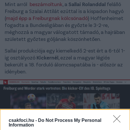
Mint arról
beszámoltunk
, a
Sallai Rolanddal
felálló
Freiburg a Szalai Attilát ezúttal is a kispadon hagyó
(
majd épp a Freiburgnak kölcsönadó
) Hoffenheimet
fogadta a Bundesligában és győzte le 3-2-re,
méghozzá a magyar válogatott támadó, a hajrában
született győztes góljának köszönhetően.
Sallai produkciója egy kiemelkedő 2-est ért a 6-tól 1-
ig osztályozó
Kickernél
, ezzel a magyar légiós
bekerült a 18. forduló álomcsapatába is - először az
idényben.
csakfoci.hu -
Do Not Process My Personal
Information