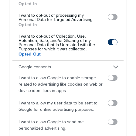
Opted In
Sallai idénybeli 20. tétmeccsén a 6. gólját szerezte,
I want to opt-out of processing my
Personal Data for Targeted Advertising.
és emellett van 3 asszisztja is már a 26 éves
Opted In
futballistának.
I want to opt-out of Collection, Use,
Retention, Sale, and/or Sharing of my
Olvastad már?
Personal Data that Is Unrelated with the
Purposes for which it was collected.
Opted Out
Google consents
I want to allow Google to enable storage
related to advertising like cookies on web or
device identifiers in apps.
I want to allow my user data to be sent to
Google for online advertising purposes.
I want to allow Google to send me
Szalai bizarr átigazolása: "Attila még
personalized advertising.