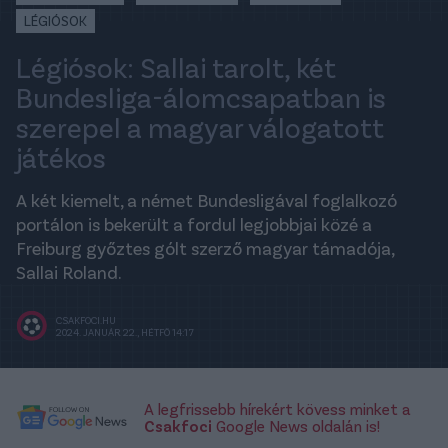
LÉGIÓSOK
Légiósok: Sallai tarolt, két
Bundesliga-álomcsapatban is
szerepel a magyar válogatott
játékos
A két kiemelt, a német Bundesligával foglalkozó
portálon is bekerült a fordul legjobbjai közé a
Freiburg győztes gólt szerző magyar támadója,
Sallai Roland.
CSAKFOCI.HU
2024. JANUÁR 22., HÉTFŐ 14:17
A legfrissebb hírekért kövess minket a
Csakfoci
Google News oldalán is!