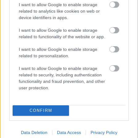
Hoffenheim-melegítőben írt alá, majd
I want to allow Google to enable storage
öt perccel később már Freiburg-
related to analytics like cookies on web or
szerelésben jelent meg"
device identifiers in apps.
A Freiburg tapasztalt sportigazgatója sem látott
I want to allow Google to enable storage
még olyat, ami Szalai Attila aláírása körül lezajlott. A
related to functionality of the website or app.
Hoiffenheimnél elismerték, hogy senkinek sem vált be
egyelőre a magyar védő nyári érkezése.
I want to allow Google to enable storage
related to personalization.
Elolvasom
I want to allow Google to enable storage
related to security, including authentication
Itt állíthatod be, hogy a Csakfoci az elsők
functionality and fraud prevention, and other
user protection.
között legyen a Google-találatokban
Tetszett a cikk? Megosztanád?
CONFIRM
Link másolása
Email küldés
Data Deletion
Data Access
Privacy Policy
CÍMKÉK:
#MAGYAR FOCI
#LÉGIÓSOK
#NÉMET FOCI