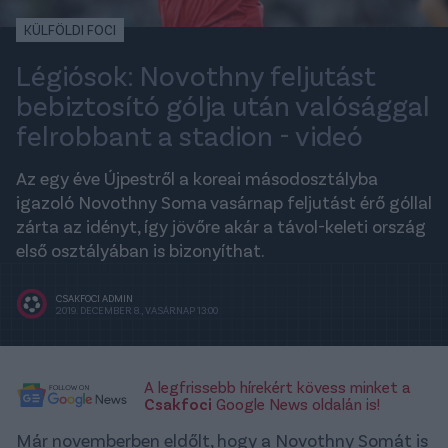
KÜLFÖLDI FOCI
Légiósok: Novothny feljutást
bebiztosító gólja után valósággal
felrobbant a stadion - videó
Az egy éve Újpestről a koreai másodosztályba
igazoló Novothny Soma vasárnap feljutást érő góllal
zárta az idényt, így jövőre akár a távol-keleti ország
első osztályában is bizonyíthat.
CSAKFOCI ADMIN
2019. DECEMBER 8., VASÁRNAP 13:00
A legfrissebb hírekért kövess minket a
Csakfoci
Google News oldalán is!
Már novemberben eldőlt, hogy a Novothny Somát is