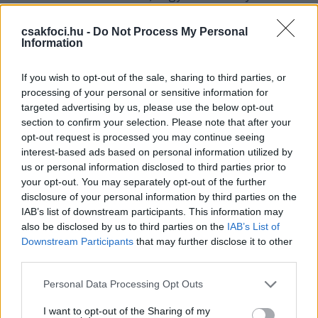
foglalkoztató Busan I Park a második helyen végez
a dél-koreai másodosztály idei kiírásában, amivel
csakfoci.hu -
Do Not Process My Personal
Information
kivívták az osztályozó lehetőségét. A feljutásért a
Gjeongnam FC-vel játszottak oda-visszavágós
If you wish to opt-out of the sale, sharing to third parties, or
rendszerben, és míg az első mérkőzésen hazai
processing of your personal or sensitive information for
pályán gól nélküli döntetlent játszott a Busan, a
targeted advertising by us, please use the below opt-out
visszavágón Romulo és Novothny góljával
section to confirm your selection. Please note that after your
győzedelmeskedni tudott a feljutásra pályázó
opt-out request is processed you may continue seeing
csapat.
interest-based ads based on personal information utilized by
us or personal information disclosed to third parties prior to
Novothny feljutást érő gólja
your opt-out. You may separately opt-out of the further
disclosure of your personal information by third parties on the
IAB’s list of downstream participants. This information may
also be disclosed by us to third parties on the
IAB’s List of
Downstream Participants
that may further disclose it to other
third parties.
Please note that this website/app uses one or more Google
Personal Data Processing Opt Outs
services and may gather and store information including but
not limited to your visit or usage behaviour. You may click to
I want to opt-out of the Sharing of my