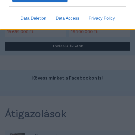
Szín:
Szín:
Data Deletion
Data Access
Privacy Policy
Üzemanyag: Dízel
Üzemanyag: Elektromos
15 699 000 Ft
18 700 000 Ft
TOVÁBBI AJÁNLATOK
Kövess minket a Facebookon is!
Átigazolások