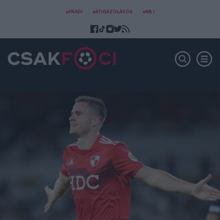
#FRADI
#ÁTIGAZOLÁSOK
#NB I