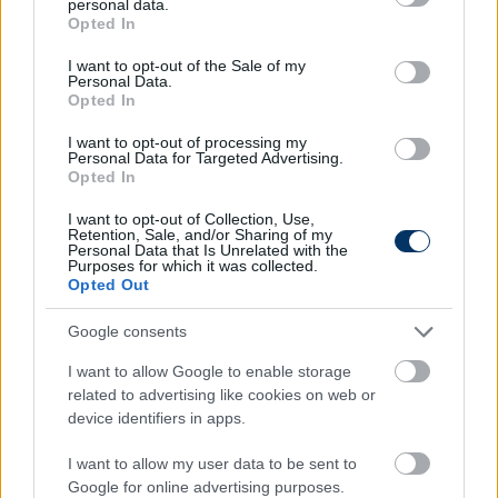
personal data.
grant or deny consent to Google and its third-party tags to
Opted In
use your data for below specified purposes in below Google
consent section.
I want to opt-out of the Sale of my
Personal Data.
Opted In
I want to opt-out of processing my
Personal Data for Targeted Advertising.
Opted In
I want to opt-out of Collection, Use,
A 25 éves Novothny egy honlapunknak
Retention, Sale, and/or Sharing of my
Personal Data that Is Unrelated with the
adott
interjú
ban jelezte, télen lejár a
Purposes for which it was collected.
kölcsönszerződése Dél-Koreában, ám a Busannak
Opted Out
opciós joga lesz végleges megvásárlására az Újpest
Google consents
FC-től, így könnyen lehet, hogy a tavaszt már a
távol-keleti ország élvonalában kezdi meg az U21-es
I want to allow Google to enable storage
válogatott támadó.
related to advertising like cookies on web or
device identifiers in apps.
I want to allow my user data to be sent to
Itt állíthatod be, hogy a Csakfoci az elsők
Google for online advertising purposes.
között legyen a Google-találatokban