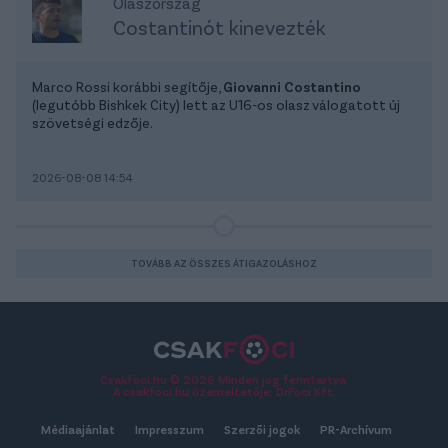
Olaszország
Costantinót kinevezték
Marco Rossi korábbi segítője,
Giovanni Costantino
(legutóbb Bishkek City) lett az U16-os olasz válogatott új
szövetségi edzője.
2026-08-08 14:54
TOVÁBB AZ ÖSSZES ÁTIGAZOLÁSHOZ
Csakfoci.hu © 2026 Minden jog fenntartva.
A csakfoci.hu üzemeltetője: DrFoci Kft.
Médiaajánlat
Impresszum
Szerzői jogok
PR-Archívum