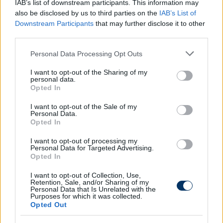
IAB’s list of downstream participants. This information may
- az viszont jól néz ki, hogy így már nyolc meccse
also be disclosed by us to third parties on the
IAB’s List of
veretlen a Dárdai Pál együttese.
Dárdai Márton
Downstream Participants
that may further disclose it to other
kezdőként 86 percet játszott, míg
ifjabb Dárdai Pál
third parties.
és
Dárdai Bence
nem volt a keretben.
Please note that this website/app uses one or more Google
Personal Data Processing Opt Outs
services and may gather and store information including but
Olvastad már?
not limited to your visit or usage behaviour. You may click to
I want to opt-out of the Sharing of my
personal data.
grant or deny consent to Google and its third-party tags to
Opted In
use your data for below specified purposes in below Google
consent section.
I want to opt-out of the Sale of my
Personal Data.
Opted In
I want to opt-out of processing my
Personal Data for Targeted Advertising.
Opted In
I want to opt-out of Collection, Use,
Retention, Sale, and/or Sharing of my
Personal Data that Is Unrelated with the
Purposes for which it was collected.
Újabb országot nyomott le a magyar
Opted Out
foci Európában a Fradi