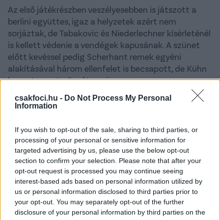
Az első játékrészben veszélyesebben is játszott a
berlini együttes, igaz a helyzetek azért nem
sorjáztak, de Tabakovic és Niederlechner kísérleténél
is kellett védenie a vendégek kapusának. A szünet
előtt kevéssel pedig Scherhant remek egyéni
alakításával három ellenfelet is becsapott, de Kühn
kapust nem tudta átverni.
csakfoci.hu -
Do Not Process My Personal
A második játékrészre visszaesett a Hertha
Information
támadójátéka, valamint a védekezésre
berendezkedő Osnabrück sem igazán tette próbára
If you wish to opt-out of the sale, sharing to third parties, or
Ernst-t a hazaiak kapujában, így egy nem túl
processing of your personal or sensitive information for
látványos mérkőzést láthattak a szurkolók. A hajrá a
targeted advertising by us, please use the below opt-out
felpaprikázott hangulat miatt vált pörgőssé,
section to confirm your selection. Please note that after your
Niederlechnert a Herthából ki is állította a
opt-out request is processed you may continue seeing
játékvezető.
interest-based ads based on personal information utilized by
us or personal information disclosed to third parties prior to
Gól végül nem született, így a Hertha nagy esélyt
your opt-out. You may separately opt-out of the further
disclosure of your personal information by third parties on the
szalasztott el, hogy tovább tapadjon az élmezőnyre