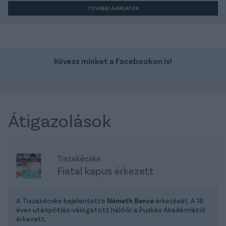
TOVÁBBI AJÁNLATOK
Kövess minket a Facebookon is!
Átigazolások
Tiszakécske
Fiatal kapus érkezett
A Tiszakécske bejelentette
Németh Bence
érkezését. A 18
éves utánpótlás-válogatott hálóőr a Puskás Akadémiától
érkezett.