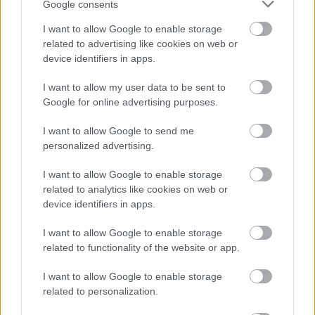
Google consents
menetelésének köszönhetően - így áll
az FTC az UEFA-nál
I want to allow Google to enable storage
related to advertising like cookies on web or
Az FTC a milliárdok mellett a pontokat is szépen
device identifiers in apps.
gyűjtögeti az UEFA-nál, amiből az egész magyar
klubfutball profitál Európában.
I want to allow my user data to be sent to
Google for online advertising purposes.
Elolvasom
I want to allow Google to send me
personalized advertising.
Itt állíthatod be, hogy a Csakfoci az elsők
I want to allow Google to enable storage
között legyen a Google-találatokban
related to analytics like cookies on web or
device identifiers in apps.
Tetszett a cikk? Megosztanád?
I want to allow Google to enable storage
related to functionality of the website or app.
Link másolása
Email küldés
I want to allow Google to enable storage
CÍMKÉK:
#KÜLFÖLDI FOCI
#LÉGIÓSOK
#NÉMET FOCI
related to personalization.
#HERTHA
#DÁRDAI PÁL
#HERTHA BSC
#DÁRDAI