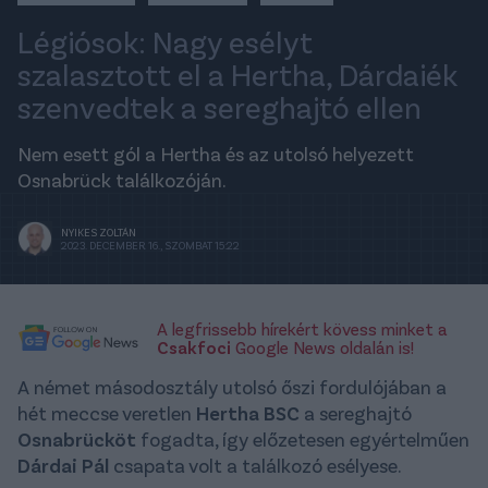
Légiósok: Nagy esélyt
szalasztott el a Hertha, Dárdaiék
szenvedtek a sereghajtó ellen
Nem esett gól a Hertha és az utolsó helyezett
Osnabrück találkozóján.
NYIKES ZOLTÁN
2023. DECEMBER 16., SZOMBAT 15:22
A legfrissebb hírekért kövess minket a
Csakfoci
Google News oldalán is!
A német másodosztály utolsó őszi fordulójában a
hét meccse veretlen
Hertha BSC
a sereghajtó
Osnabrücköt
fogadta, így előzetesen egyértelműen
Dárdai Pál
csapata volt a találkozó esélyese.