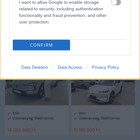
I want to allow Google to enable storage
MÁRTON
#DÁRDAI PALKÓ
#DÁRDAI BENCE
#IFJABB
related to security, including authentication
DÁRDAI PÁL
functionality and fraud prevention, and other
user protection.
Autópiac
CONFIRM
Volvo Ex30
Geely E5
Data Deletion
Data Access
Privacy Policy
Szín:
Szín:
Üzemanyag: Elektromos
Üzemanyag: Elektromos
14 690 000 Ft
15 190 000 Ft