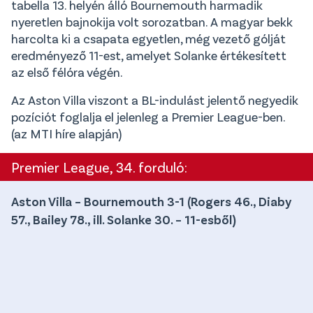
tabella 13. helyén álló Bournemouth harmadik
nyeretlen bajnokija volt sorozatban. A magyar bekk
harcolta ki a csapata egyetlen, még vezető gólját
eredményező 11-est, amelyet Solanke értékesített
az első félóra végén.
Az Aston Villa viszont a BL-indulást jelentő negyedik
pozíciót foglalja el jelenleg a Premier League-ben.
(az MTI híre alapján)
Premier League, 34. forduló:
Aston Villa – Bournemouth 3-1 (Rogers 46., Diaby
57., Bailey 78., ill. Solanke 30. – 11-esből)