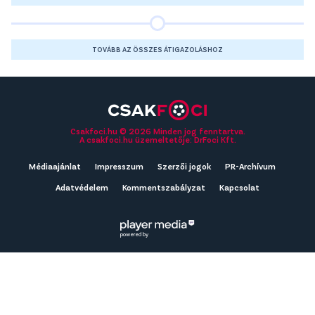
TOVÁBB AZ ÖSSZES ÁTIGAZOLÁSHOZ
Csakfoci.hu © 2026 Minden jog fenntartva.
A csakfoci.hu üzemeltetője: DrFoci Kft.
Médiaajánlat
Impresszum
Szerzői jogok
PR-Archívum
Adatvédelem
Kommentszabályzat
Kapcsolat
powered by