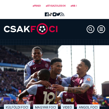
#FRADI
#ÁTIGAZOLÁSOK
#NB I
KÜLFÖLDI FOCI
MAGYAR FOCI
VIDEÓ
ANGOL FOCI