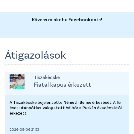
Kövess minket a Facebookon is!
Átigazolások
Tiszakécske
Fiatal kapus érkezett
A Tiszakécske bejelentette
Németh Bence
érkezését. A 18
éves utánpótlás-válogatott hálóőr a Puskás Akadémiától
érkezett.
2026-08-06 21:53