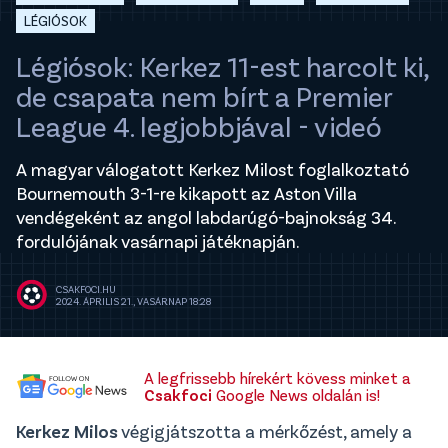
LÉGIÓSOK
Légiósok: Kerkez 11-est harcolt ki,
de csapata nem bírt a Premier
League 4. legjobbjával - videó
A magyar válogatott Kerkez Milost foglalkoztató
Bournemouth 3-1-re kikapott az Aston Villa
vendégeként az angol labdarúgó-bajnokság 34.
fordulójának vasárnapi játéknapján.
CSAKFOCI.HU
2024. ÁPRILIS 21., VASÁRNAP 18:28
A legfrissebb hírekért kövess minket a
Csakfoci
Google News oldalán is!
Kerkez Milos
végigjátszotta a mérkőzést, amely a