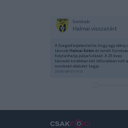
Soroksár
Halmai visszatért
A Szeged bejelentette, hogy egy idény 
távozik
Halmai Ádám
és ismét Soroksá
folytathatja pályafutását. A 25 éves
támadó korábban két időszakban volt 
soroksári alakulat tagja.
2026-08-07 13:01