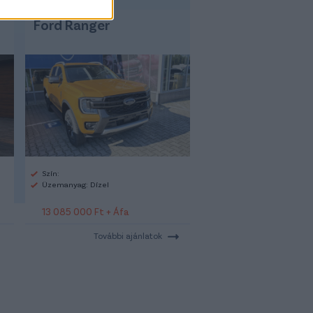
Ford Ranger
Szín:
Üzemanyag: Dízel
13 085 000 Ft + Áfa
További ajánlatok