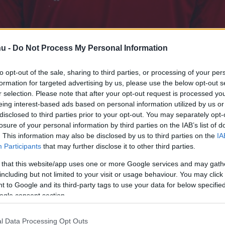
hu -
Do Not Process My Personal Information
ációi szerint Szalai Attila a
to opt-out of the sale, sharing to third parties, or processing of your per
formation for targeted advertising by us, please use the below opt-out s
offenheimtől.
r selection. Please note that after your opt-out request is processed y
eing interest-based ads based on personal information utilized by us or
disclosed to third parties prior to your opt-out. You may separately opt-
losure of your personal information by third parties on the IAB’s list of
rt kövess minket a
Csakfoci
Google News oldalán is!
Eze
. This information may also be disclosed by us to third parties on the
IA
Participants
that may further disclose it to other third parties.
dard Liége-ben mindössze négy mérkőzésen
 that this website/app uses one or more Google services and may gath
úniusban kölcsönszerződése lejártával visszatér
including but not limited to your visit or usage behaviour. You may click 
 to Google and its third-party tags to use your data for below specifi
ogle consent section.
sült, a Bundesliga középmezőnyébe tartozó
válogatott hátvédre, akiért 2023 nyarán 12
l Data Processing Opt Outs