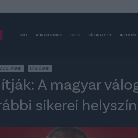
NB I
ÁTIGAZOLÁSOK
FRISS
VÁLOGATOTT
INTERJÚK
GAZOLÁSOK
LÉGIÓSOK
lítják: A magyar vál
rábbi sikerei helyszí