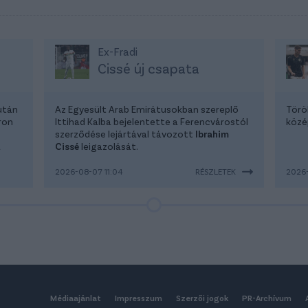
Ex-Fradi
Cissé új csapata
után
Az Egyesült Arab Emirátusokban szereplő
Törö
ron
Ittihad Kalba bejelentette a Ferencvárostól
közé
szerződése lejártával távozott
Ibrahim
a
Cissé
leigazolását.
2026-08-07 11:04
RÉSZLETEK
2026
Médiaajánlat
Impresszum
Szerzői jogok
PR-Archívum