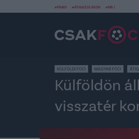
#FRADI
#ÁTIGAZOLÁSOK
#NB I
KÜLFÖLDI FOCI
MAGYAR FOCI
ÁTI
Külföldön ál
visszatér ko