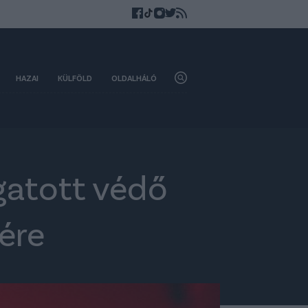
HAZAI
KÜLFÖLD
OLDALHÁLÓ
ogatott védő
nére