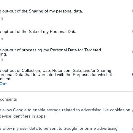
nak. A kékeknél viszont csak négy
o opt-out of the Sharing of my personal data.
, az előző szezon második felében a
In
o opt-out of the Sale of my Personal Data.
y riválisa, a Besiktas érdeklődik, amely fizetne
In
rt. A sajtóhírek szerint a klubok már
to opt-out of processing my Personal Data for Targeted
ról.
ing.
In
k, hogy a Galatasaray is ajánlatot tett a
o opt-out of Collection, Use, Retention, Sale, and/or Sharing
 és 2023 között 84 alkalommal lépett pályára
ersonal Data that Is Unrelated with the Purposes for which it
lected.
Out
 I: Közel volt, de nem tudott
consents
őzelemmel debütálni a Fehérvár
o allow Google to enable storage related to advertising like cookies on
spadján Tímár Krisztián - videó
evice identifiers in apps.
NB I 28. fordulójának vasárnap délutáni
o allow my user data to be sent to Google for online advertising
kőzésén a Fehérvár hazai pályán 1-1-es döntetlent