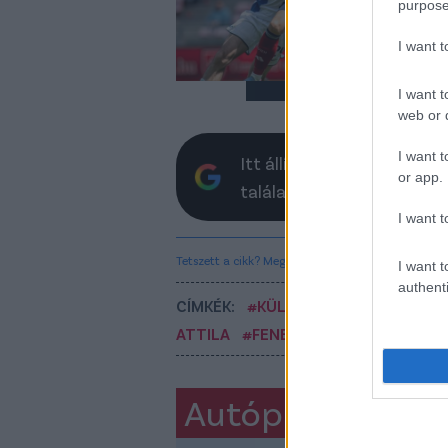
purpose
ját
I want 
I want t
web or d
I want t
Itt állíthatod be, hogy a 
or app.
találatokban
I want t
Tetszett a cikk? Megosztanád?
I want t
authenti
CÍMKÉK:
#KÜLFÖLDI FOCI
#LÉGIÓS
ATTILA
#FENERBAHCE
#HOFFENH
Autópiac