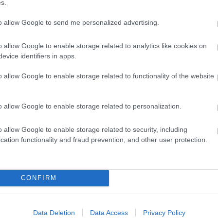
s.
szott az MTK ellen.
to allow Google to send me personalized advertising.
Elolvasom
o allow Google to enable storage related to analytics like cookies on
evice identifiers in apps.
o allow Google to enable storage related to functionality of the website
Csakfoci az elsők között legyen a Google-
o allow Google to enable storage related to personalization.
Link másolása
Email küldés
o allow Google to enable storage related to security, including
cation functionality and fraud prevention, and other user protection.
OK
#ÁTIGAZOLÁSOK
#BUNDESLIGA
#SZALAI
EIM
#BESIKTAS
#STANDARD LIÉGE
#SÜPERLIG
CONFIRM
Data Deletion
Data Access
Privacy Policy