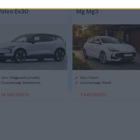
Volvo Ex30
Mg Mg3
Szín: Világoskék (metál)
Szín: Fehér
Üzemanyag: Elektromos
Üzemanyag: Hibrid
14 990 000 Ft
7 449 000 Ft