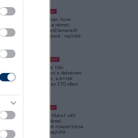
MAGYAR FOCI
ETO: Megvan, hova
igazolhat a német
szerződésről lemaradt
Tóth Rajmund - sajtóhír
KÜLFÖLDI FOCI
Lapszemle: Dán
szambafoci a debreceni
szaunában; a lettek
kevesellik az ETO elleni
előnyt
MAGYAR FOCI
Légiósok: Klubot vált
Gazdag Dániel,
világbajnok csapattársa
is lehet - sajtóhír