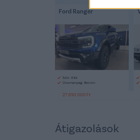
Ford Ranger
Szín: Kék
Üzemanyag: Benzin
27 890 000 Ft
Átigazolások