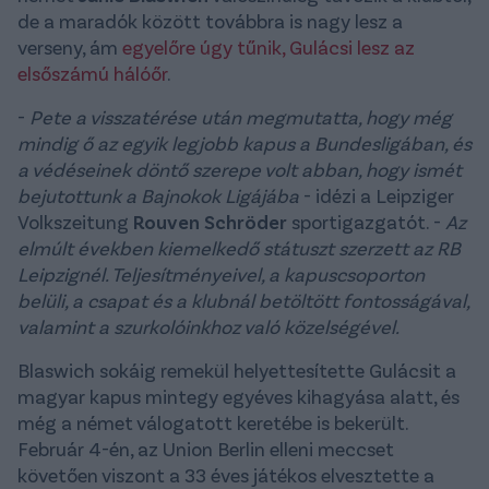
de a maradók között továbbra is nagy lesz a
verseny, ám
egyelőre úgy tűnik, Gulácsi lesz az
elsőszámú hálóőr
.
-
Pete a visszatérése után megmutatta, hogy még
mindig ő az egyik legjobb kapus a Bundesligában, és
a védéseinek döntő szerepe volt abban, hogy ismét
bejutottunk a Bajnokok Ligájába
- idézi a Leipziger
Volkszeitung
Rouven Schröder
sportigazgatót. -
Az
elmúlt években kiemelkedő státuszt szerzett az RB
Leipzignél. Teljesítményeivel, a kapuscsoporton
belüli, a csapat és a klubnál betöltött fontosságával,
valamint a szurkolóinkhoz való közelségével.
Blaswich sokáig remekül helyettesítette Gulácsit a
magyar kapus mintegy egyéves kihagyása alatt, és
még a német válogatott keretébe is bekerült.
Február 4-én, az Union Berlin elleni meccset
követően viszont a 33 éves játékos elvesztette a