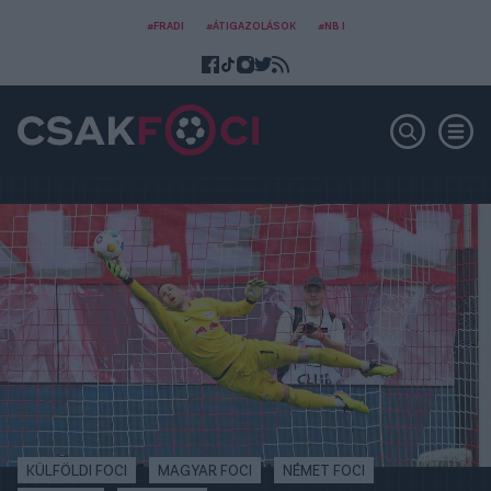
#FRADI
#ÁTIGAZOLÁSOK
#NB I
KÜLFÖLDI FOCI
MAGYAR FOCI
NÉMET FOCI