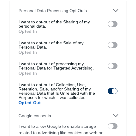
kiélezettebbé teszi majd a versenyt. Ma még
Please note that this website/app uses one or more Google
nem tudom megmondani, hogy ez milyen
Personal Data Processing Opt Outs
services and may gather and store information including but
hatással lesz a jövőre
not limited to your visit or usage behaviour. You may click to
I want to opt-out of the Sharing of my
personal data.
grant or deny consent to Google and its third-party tags to
Opted In
use your data for below specified purposes in below Google
- mondta a magyar a Kickernek, mondván, ő nem fél
consent section.
I want to opt-out of the Sale of my
az új riválistól sem.
Personal Data.
Opted In
Frederik Gößlingnek
, az RBL kapusedzőjének pedig
I want to opt-out of processing my
különleges szerepe lehet majd a kapuspuzzle-ben.
Personal Data for Targeted Advertising.
Opted In
-
Freddyvel egy nagyon jó, ambiciózus és jól
összeszokott csapatot alkotunk. Ez az, ami miatt az
I want to opt-out of Collection, Use,
Retention, Sale, and/or Sharing of my
RB Leipzignél az általános környezet is remek
Personal Data that Is Unrelated with the
Purposes for which it was collected.
számomra, és biztosítja a feltételeket ahhoz, hogy a
Opted Out
lehető legjobb teljesítményt nyújtsam
-
fogalmazott légiósunk Gößling kapcsán, aki 2015
Google consents
óta dolgozik a klubnál, "ismert a változatos
I want to allow Google to enable storage
edzéseiről, amelyek folyamatosan kihívások elé
related to advertising like cookies on web or
állítják védenceit" a lipcsei lap szerint.