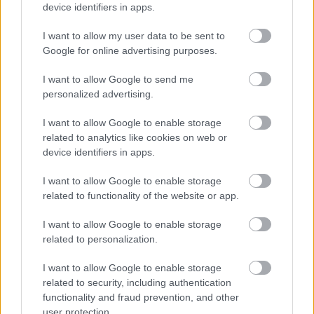
device identifiers in apps.
Olvastad már?
I want to allow my user data to be sent to
Google for online advertising purposes.
I want to allow Google to send me
personalized advertising.
I want to allow Google to enable storage
related to analytics like cookies on web or
device identifiers in apps.
I want to allow Google to enable storage
related to functionality of the website or app.
I want to allow Google to enable storage
Eb 2024: Nem túl szurkolóbarát a
related to personalization.
német-magyar időpontja, parádés
ötlettel állt elő az egyik
I want to allow Google to enable storage
related to security, including authentication
legnépszerűbb itthoni sörgyár
functionality and fraud prevention, and other
user protection.