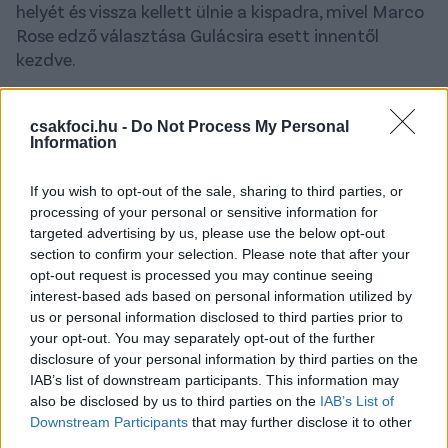
helyét és vissza kellett ülnie a kispadra, mivel Marco
Rose edző választása Gulácsira esett innentől
kezdve.
-
A csapattervezésünk során a kapusposzt
tisztázása volt az egyik legfontosabb döntés, amit
csakfoci.hu -
Do Not Process My Personal
Information
az Európa-bajnokság előtt meg akartunk oldani. Ezt
a döntést most meghoztuk Gulácsi
If you wish to opt-out of the sale, sharing to third parties, or
szerződéshosszabbításával, és ezt világosan és
processing of your personal or sensitive information for
átláthatóan megbeszéltük minden érintett féllel
-
targeted advertising by us, please use the below opt-out
mondta Schröder, mintegy megerősítve, hogy
section to confirm your selection. Please note that after your
Blaswich nem marad a klubnál.
opt-out request is processed you may continue seeing
interest-based ads based on personal information utilized by
Érkezik viszont Gulácsi következő kihívója, a belga
us or personal information disclosed to third parties prior to
Maarten Vandevoordt
, és a lap szerint elég
your opt-out. You may separately opt-out of the further
valószínűtlen, hogy Vandevoordt csak úgy
disclosure of your personal information by third parties on the
türelmesen felsorakozik majd Gulácsi mögött.
IAB’s list of downstream participants. This information may
also be disclosed by us to third parties on the
IAB’s List of
Downstream Participants
that may further disclose it to other
Nyáron érkezik a csapathoz, ami még
third parties.