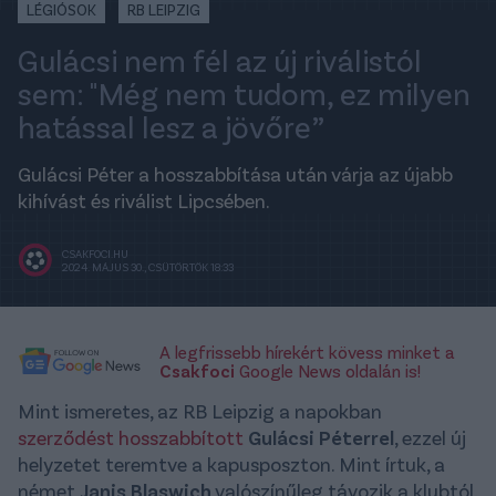
LÉGIÓSOK
RB LEIPZIG
Gulácsi nem fél az új riválistól
sem: "Még nem tudom, ez milyen
hatással lesz a jövőre”
Gulácsi Péter a hosszabbítása után várja az újabb
kihívást és riválist Lipcsében.
CSAKFOCI.HU
2024. MÁJUS 30., CSÜTÖRTÖK 18:33
A legfrissebb hírekért kövess minket a
Csakfoci
Google News oldalán is!
Mint ismeretes, az RB Leipzig a napokban
szerződést hosszabbított
Gulácsi Péterrel
, ezzel új
helyzetet teremtve a kapusposzton. Mint írtuk, a
német
Janis Blaswich
valószínűleg távozik a klubtól,