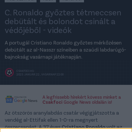
C. Ronaldo győztes tétmeccsen
debütált és bolondot csinált a
védőjéből - videók
A portugál Cristiano Ronaldo győztes mérkőzésen
debütált az al-Nasszr színeiben a szaúdi labdarúgó-
bajnokság vasárnapi játéknapján.
CSAKFOCI.HU
2023. JANUÁR 22., VASÁRNAP 22:00
A legfrissebb hírekért kövess minket a
Csakfoci
Google News oldalán is!
Az ötszörös aranylabdás csatár végigjátszotta a
vendég al-Ettifak ellen 1-0-ra megnyert
összecsapást. A 37 éves
Cristiano Ronaldo
volt az