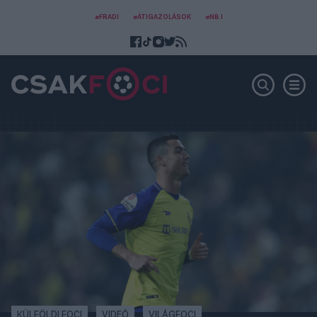
#FRADI
#ÁTIGAZOLÁSOK
#NB I
KÜLFÖLDI FOCI
VIDEÓ
VILÁGFOCI