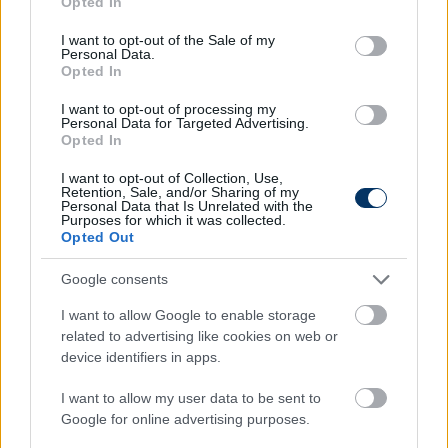
Opted In
..💛➷💙¸.•´💛
use your data for below specified purposes in below Google
consent section.
…💛➷💙¸.•´💛
I want to opt-out of the Sale of my
Personal Data.
……💛➷💙¸.•´💛
Opted In
………💛➷💙¸.•´💛
#متصدر_اطربني_يا_رونالدو
I want to opt-out of processing my
pic.twitter.com/5Ml2gpVeGN
Personal Data for Targeted Advertising.
Opted In
— اﻟﻋﺟەيۧNFC 🇺🇦 (@alajmi1955)
January 22,
2023
I want to opt-out of Collection, Use,
Retention, Sale, and/or Sharing of my
Personal Data that Is Unrelated with the
ronaldo still got them moves 😭
Purposes for which it was collected.
Opted Out
pic.twitter.com/kXZ8VmU7eS
Google consents
— aurora (@cr7stianos)
January 22, 2023
I want to allow Google to enable storage
related to advertising like cookies on web or
device identifiers in apps.
Itt állíthatod be, hogy a Csakfoci az elsők
I want to allow my user data to be sent to
között legyen a Google-találatokban
Google for online advertising purposes.