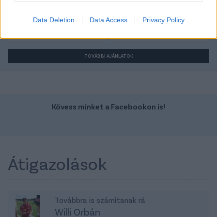
Szín:
Szín:
Üzemanyag: Benzin
Üzemanyag: Benzin
Data Deletion
Data Access
Privacy Policy
2 964 800 Ft
6 990 000 Ft
TOVÁBBI AJÁNLATOK
Kövess minket a Facebookon is!
Átigazolások
Továbbra is számítanak rá
Willi Orbán