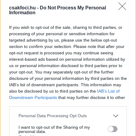
al-Nasszr csapatkapitánya, a találkozón négyszer
csakfoci.hu -
Do Not Process My Personal
próbálkozott kapura lövéssel, és volt egy egészen
Information
pimasz csele is, amit nagyon "megevett" a védője.
If you wish to opt-out of the sale, sharing to third parties, or
A sztár december 30-án írt alá két évre a szaúdi
processing of your personal or sensitive information for
együtteshez médiaértesülések szerint 200 millió
targeted advertising by us, please use the below opt-out
euróért, miután a Manchester United november
section to confirm your selection. Please note that after your
végén szerződést bontott vele. Egy korábbi angliai
opt-out request is processed you may continue seeing
eltiltás miatt a bemutatkozására mostanáig kellett
interest-based ads based on personal information utilized by
várnia. (MTI / csakfoci.hu)
us or personal information disclosed to third parties prior to
your opt-out. You may separately opt-out of the further
disclosure of your personal information by third parties on the
#النصر_الاتفاق
IAB’s list of downstream participants. This information may
في ظل الغيابات السيطرة للنصر توجها بثلاث
also be disclosed by us to third parties on the
IAB’s List of
نقاط غاليه جداً🔥
Downstream Participants
that may further disclose it to other
………💛➷💙¸.•💛
third parties.
……💛➷💙¸.•´💛
Please note that this website/app uses one or more Google
Personal Data Processing Opt Outs
…💛➷💙¸.•´💛
services and may gather and store information including but
..💛➷💙¸.•´💛
not limited to your visit or usage behaviour. You may click to
I want to opt-out of the Sharing of my
personal data.
.💛➷💙¸.•´💛
@Cristiano
grant or deny consent to Google and its third-party tags to