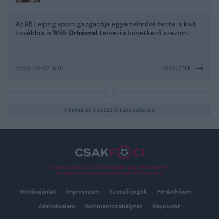
Az RB Leipzig sportigazgatója egyértelművé tette: a klub
továbbra is
Willi Orbánnal
tervezi a következő szezont.
2026-08-07 18:01
RÉSZLETEK
TOVÁBB AZ ÖSSZES ÁTIGAZOLÁSHOZ
Csakfoci.hu © 2026 Minden jog fenntartva.
A csakfoci.hu üzemeltetője: DrFoci Kft.
Médiaajánlat
Impresszum
Szerzői jogok
PR-Archívum
Adatvédelem
Kommentszabályzat
Kapcsolat