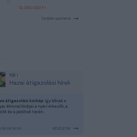
14 380 000 Ft
További ajánlatok
NB I
Hazai átigazolási hírek
-es átigazolási körkép
: így állnak a
r élvonal klubjai a nyári érkezők, a
ók és a jelöltek terén.
08-06 16:20
RÉSZLETEK