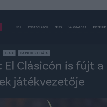
NB I
ÁTIGAZOLÁSOK
FRISS
VÁLOGATOTT
INTERJÚK
FRADI
BAJNOKOK LIGÁJA
: El Clásicón is fújt 
k játékvezetője