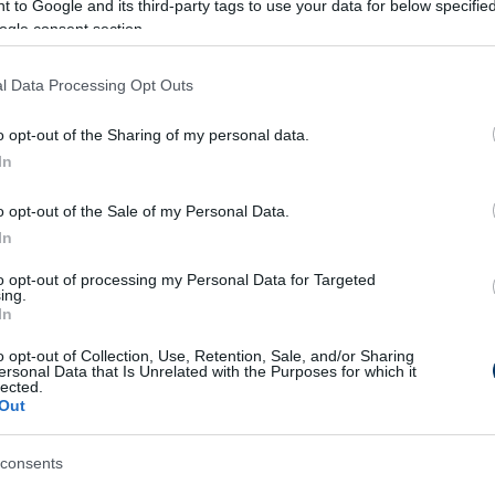
 to Google and its third-party tags to use your data for below specifi
ig a Slovan Bratislava győzelemmel záruló BL-
ogle consent section.
l Data Processing Opt Outs
nado és Asier Pérez De Mendiola lesznek, a
ablo González Fuertes ül majd. A 39 éves
o opt-out of the Sharing of my personal data.
anyolországban, a Barcelonának 26-szor, a
In
érkőzést, de ő dirigálta áprilisban a Spanyol
o opt-out of the Sale of my Personal Data.
 meg a Barca a blancók ellen.
In
to opt-out of processing my Personal Data for Targeted
gnár ismét odaszúrt a
ing.
rencvárosnak: "A CFR-ben nincs
In
mán, mint ahogy a Fradiban sincs
o opt-out of Collection, Use, Retention, Sale, and/or Sharing
gyar"
ersonal Data that Is Unrelated with the Purposes for which it
lected.
Out
R Cluj elleni Európa Liga-selejtező visszavágó
tt sajtótájékoztatót tartott Bognár György, a
s vezetőedzője.
consents