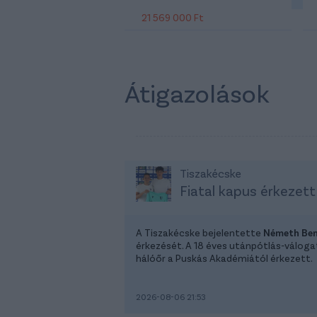
21 569 000 Ft
Átigazolások
Tiszakécske
Fiatal kapus érkezett
A Tiszakécske bejelentette
Németh Be
érkezését. A 18 éves utánpótlás-válog
hálóőr a Puskás Akadémiától érkezett.
2026-08-06 21:53