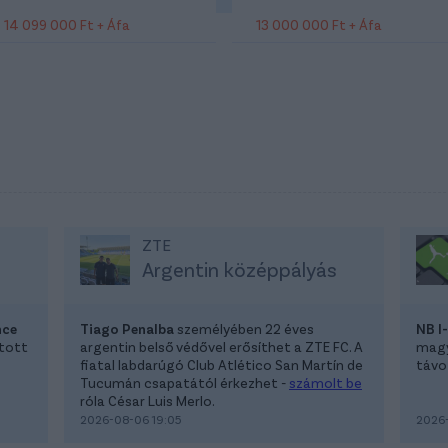
14 099 000 Ft + Áfa
13 000 000 Ft + Áfa
ZTE
Argentin középpályás
nce
Tiago Penalba
személyében 22 éves
NB I
atott
argentin belső védővel erősíthet a ZTE FC. A
magya
fiatal labdarúgó Club Atlético San Martín de
távoz
Tucumán csapatától érkezhet -
számolt be
róla César Luis Merlo.
2026-08-06 19:05
2026-