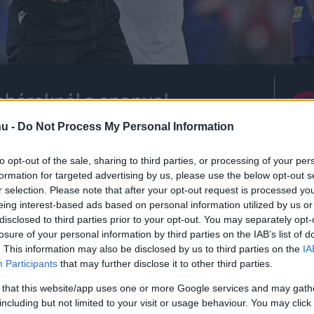
fehéreknél a spanyol
hu -
Do Not Process My Personal Information
to opt-out of the sale, sharing to third parties, or processing of your per
formation for targeted advertising by us, please use the below opt-out s
rt kövess minket a
Csakfoci
Google News oldalán is!
Eze
r selection. Please note that after your opt-out request is processed y
eing interest-based ads based on personal information utilized by us or
július 22-én kezdi meg a Bajnokok Ligája-
disclosed to third parties prior to your opt-out. You may separately opt-
ek odavágóján Örményországban játszik az FC
losure of your personal information by third parties on the IAB’s list of
. This information may also be disclosed by us to third parties on the
IA
Participants
that may further disclose it to other third parties.
e Burgos Bengoetxea
vezeti majd, aki
 that this website/app uses one or more Google services and may gath
including but not limited to your visit or usage behaviour. You may click 
 2018-ban az 1-1-re végződő Maccabi Tel-Aviv