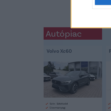
Autópiac
Volvo Xc60
Szín: Sötétzöld
Üzemanyag: