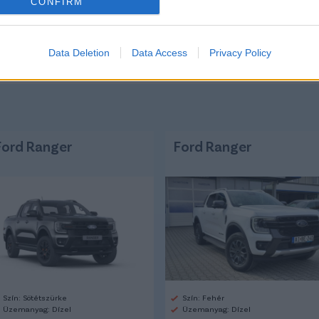
CONFIRM
majd b
hogy B
pulzus
Data Deletion
Data Access
Privacy Policy
Ford Ranger
Ford Ranger
Szín: Sötétszürke
Szín: Fehér
Üzemanyag: Dízel
Üzemanyag: Dízel