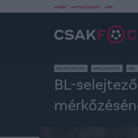
#FRADI
#ÁTIGAZOLÁSOK
#NB I
KÜLFÖLDI FOCI
MAGYAR FOCI
NB I
BL-selejtező
mérkőzéséne