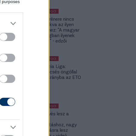
ed purposes
KÜLFÖLDI FOCI
A DVSC trénere nincs
hozzászokva az ilyen
meccsekhez: "A magyar
bajnokságban ilyenek
nincsenek" - edzői
értékelés
KÜLFÖLDI FOCI
Konferencia Liga:
Balszerencsés öngóllal
került hátrányba az ETO
- videó
KÜLFÖLDI FOCI
KL: Ez kevés lesz a
Lokitól a
továbbjutáshoz, nagy
feltámadásra lesz
szükségük - videó