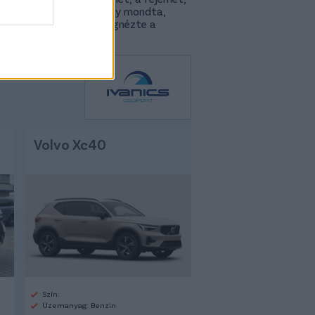
efutottam, aztán Jaksy mondta,
undi, gyere csak és megnézte a
omat – 60-as volt…”
Volvo Xc40
Szín:
Üzemanyag: Benzin