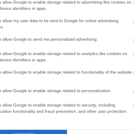
Elolvasom
o allow Google to enable storage related to advertising like cookies on
evice identifiers in apps.
o allow my user data to be sent to Google for online advertising
Csakfoci az elsők között legyen a Google-
s.
to allow Google to send me personalized advertising.
Még
o allow Google to enable storage related to analytics like cookies on
Link másolása
Email küldés
evice identifiers in apps.
#FTC
#BAJNOKOK LIGÁJA
#BL-SELEJTEZŐ
Osztál
o allow Google to enable storage related to functionality of the website
teljes
NGOETXEA
Kibesz
o allow Google to enable storage related to personalization.
Klujber
marad
o allow Google to enable storage related to security, including
cation functionality and fraud prevention, and other user protection.
Így tel
Pontot
„A kút