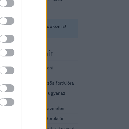
Kövess minket a Facebookon is!
 több Fradi-hír
yozd a Górnik Zabrze elleni
ítményt
élő a magyar KL-selejtezős fordulóra
: „Akármilyen siker ér, én ugyanaz
ok”
jesítettünk a Górnik Zabrze ellen
 szerzett Karcagon a Soroksár
nál bevizeztem a mezemet, a fejemet,