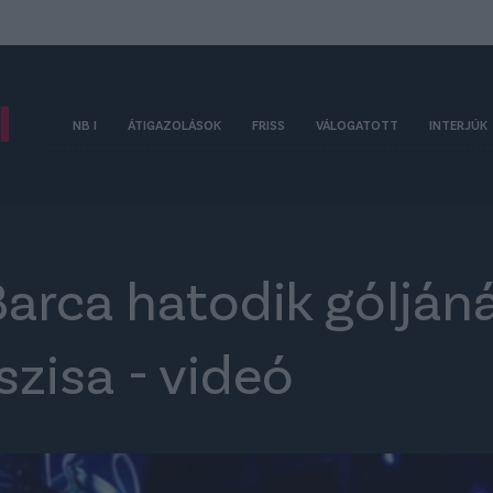
NB I
ÁTIGAZOLÁSOK
FRISS
VÁLOGATOTT
INTERJÚK
arca hatodik góljáná
szisa - videó