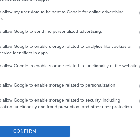
o allow my user data to be sent to Google for online advertising
s.
to allow Google to send me personalized advertising.
o allow Google to enable storage related to analytics like cookies on
evice identifiers in apps.
o allow Google to enable storage related to functionality of the website
Csakfoci az elsők között legyen a Google-
o allow Google to enable storage related to personalization.
o allow Google to enable storage related to security, including
cation functionality and fraud prevention, and other user protection.
Link másolása
Email küldés
#NEMZETKÖZI FOCI
#BAJNOKOK LIGÁJA
CONFIRM
BARCELONA
#MICHAEL OWEN