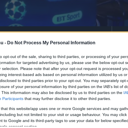
szurkolókat a viselkedésével.
hu -
Do Not Process My Personal Information
to opt-out of the sale, sharing to third parties, or processing of your per
formation for targeted advertising by us, please use the below opt-out s
rt kövess minket a
Csakfoci
Google News oldalán is!
Eze
r selection. Please note that after your opt-out request is processed y
eing interest-based ads based on personal information utilized by us or
-PSG, felejthetetlen BL-nyolcaddöntőt (6-1)
disclosed to third parties prior to your opt-out. You may separately opt-
benne
Gary Linekerrel, Rio Ferdinanddal,
losure of your personal information by third parties on the IAB’s list of
. This information may also be disclosed by us to third parties on the
IA
ennel
, amikor a katalánok a 95. percben
Participants
that may further disclose it to other third parties.
at
és továbbjutásukat jelentő hatodik
 that this website/app uses one or more Google services and may gath
including but not limited to your visit or usage behaviour. You may click 
 to Google and its third-party tags to use your data for below specifi
ogle consent section.