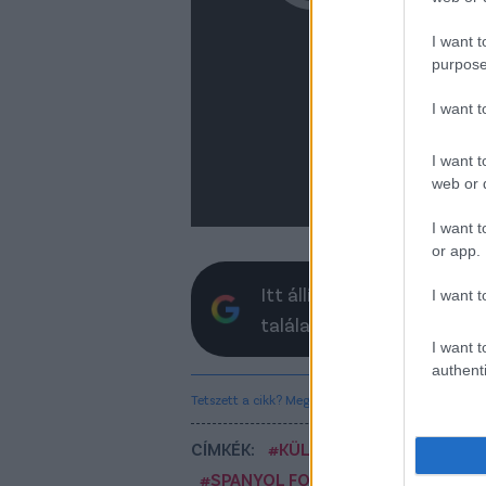
I want t
purpose
I want 
I want t
web or d
I want t
or app.
Itt állíthatod be, hogy a 
I want t
találatokban
I want t
authenti
Tetszett a cikk? Megosztanád?
CÍMKÉK:
#KÜLFÖLDI FOCI
#VIDEÓ
#SPANYOL FOCI
#REAL MADRID
#