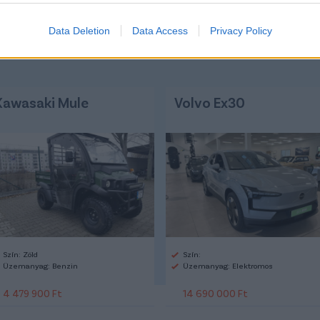
Data Deletion
Data Access
Privacy Policy
Kawasaki Mule
Volvo Ex30
Szín: Zöld
Szín:
Üzemanyag: Benzin
Üzemanyag: Elektromos
4 479 900 Ft
14 690 000 Ft