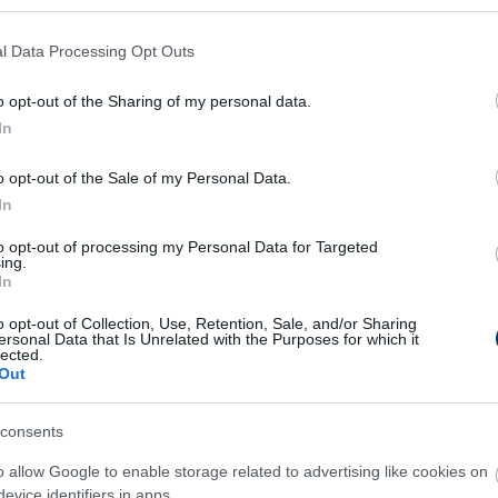
ető volt az öröm (1986 és 1989 között a Barca
sét komoly felháborodással fogadták a Real-
l Data Processing Opt Outs
ségi oldalakon, hiszen az egykori aranylabdás
elona legnagyobb riválisának számító
o opt-out of the Sharing of my personal data.
In
 hevében erről megfeledkezett alighanem a
o opt-out of the Sale of my Personal Data.
In
to opt-out of processing my Personal Data for Targeted
ing.
In
o opt-out of Collection, Use, Retention, Sale, and/or Sharing
ersonal Data that Is Unrelated with the Purposes for which it
lected.
Out
consents
o allow Google to enable storage related to advertising like cookies on
evice identifiers in apps.