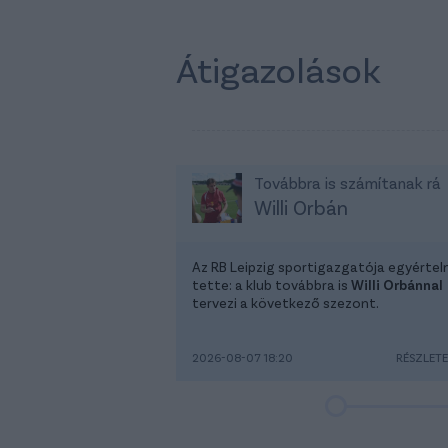
Átigazolások
Továbbra is számítanak rá
Willi Orbán
Az RB Leipzig sportigazgatója egyérte
tette: a klub továbbra is
Willi Orbánnal
tervezi a következő szezont.
2026-08-07 18:20
RÉSZLET