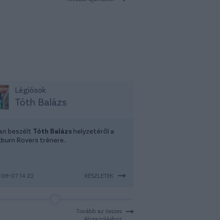
Légiósok
Tóth Balázs
tan beszélt
Tóth Balázs
helyzetéről a
kburn Rovers trénere.
08-07 14:22
RÉSZLETEK
Tovább az összes
átigazoláshoz