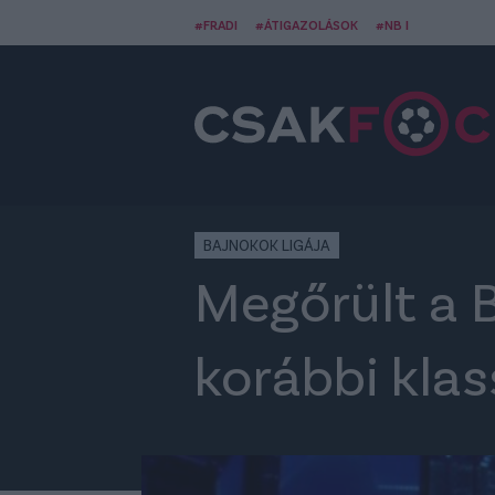
#FRADI
#ÁTIGAZOLÁSOK
#NB I
BAJNOKOK LIGÁJA
Megőrült a B
korábbi klas