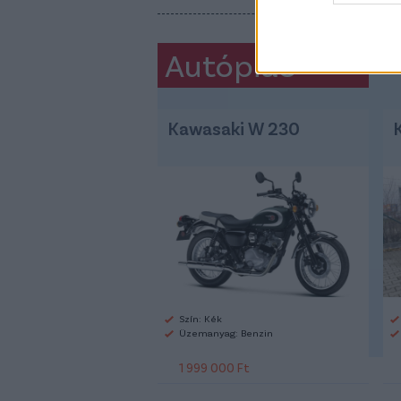
Autópiac
Kawasaki W 230
Szín: Kék
Üzemanyag: Benzin
1 999 000 Ft