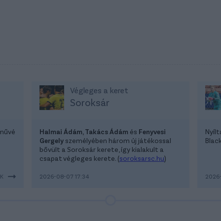
Végleges a keret
Soroksár
lművé
Halmai Ádám, Takács Ádám
és
Fenyvesi
Nyíl
Gergely
személyében három új játékossal
Blac
bővült a Soroksár kerete, így kialakult a
csapat végleges kerete. (
soroksarsc.hu
)
EK
2026-08-07 17:34
2026-