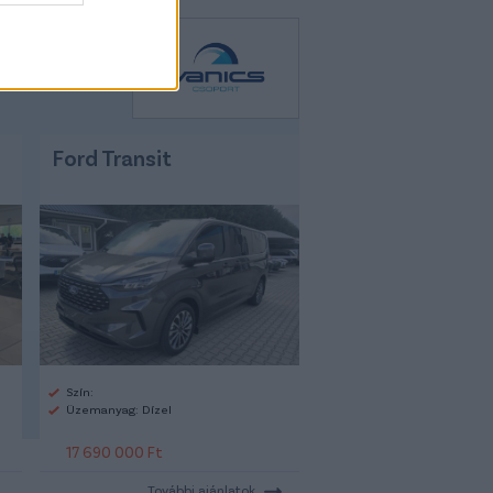
Ford Transit
Szín:
Üzemanyag: Dízel
17 690 000 Ft
További ajánlatok