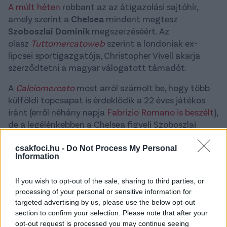
A múlt héten
robbant az az átigazolási sajtóhír,
amely szerint a
Chelsea
mindent megtesz
Szoboszlai
Dominik
megszerzéséért. Az
olasz
Tuttomercatoweb
szerint a londoniak ex-
lipcsei sportigazgatója, Christopher Vivell akarja
szerződtetni a magyar válogatott támadót.
A
Calciomercato
most arról számolt be, hogy több
külföldi topcsapat is érdeklődik a 22 éves játékos
iránt (erről néhány napja
Fabrizio Romano is beszélt
),
de a legélénkebben a Chelsea figyeli Szoboszlai
helyzetét. A portál szerint mivel fiatal és igen
eredményes labdarúgóról van szó, akinek ráadásul
csakfoci.hu -
Do Not Process My Personal
Information
még 2026-ig érvényes a szerződése, ezért
a Lipcse
minimum 50 millió eurót kérne Szoboszlaiért a
If you wish to opt-out of the sale, sharing to third parties, or
Chelsea-től (vagy mástól).
processing of your personal or sensitive information for
targeted advertising by us, please use the below opt-out
A lap hozzátette, hogy a magyar válogatott
section to confirm your selection. Please note that after your
csapatkapitánya iránt a Serie A-ból is
opt-out request is processed you may continue seeing