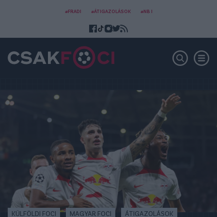
#FRADI
#ÁTIGAZOLÁSOK
#NB I
KÜLFÖLDI FOCI
MAGYAR FOCI
ÁTIGAZOLÁSOK