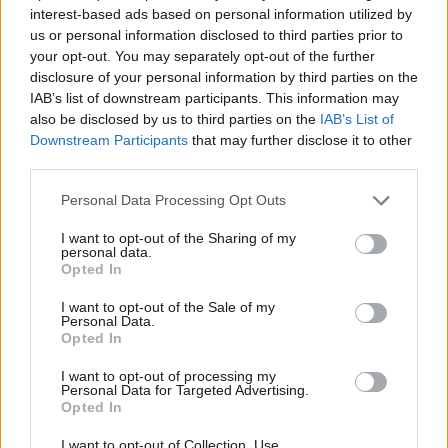
érdeklődnek nagycsapatok, és az olasz klubok
interest-based ads based on personal information utilized by
érthető módon nem örülnek a Chelsea mostani
us or personal information disclosed to third parties prior to
megkeresésének.
A Kékekkel ugyanis biztosan nem
your opt-out. You may separately opt-out of the further
tudják majd tartani a lépést a licit terén, ráadásul
disclosure of your personal information by third parties on the
IAB’s list of downstream participants. This information may
minden bizonnyal Szoboszlainak is jobb fizetést
also be disclosed by us to third parties on the
IAB’s List of
tudnak kínálni Londonból, a Premier League pedig
Downstream Participants
that may further disclose it to other
tovább növelhetné a magyar támadó értékét.
third parties.
Emiatt aztán nagyon nehéz lesz versenybe szállnia
az olasz kluboknak a futballistáért, pedig a Napoli, a
Please note that this website/app uses one or more Google
Personal Data Processing Opt Outs
services and may gather and store information including but
Roma, az Inter, a Juventus és az AC Milan is szívesen
not limited to your visit or usage behaviour. You may click to
I want to opt-out of the Sharing of my
látná soraiban.
personal data.
grant or deny consent to Google and its third-party tags to
Opted In
use your data for below specified purposes in below Google
Olvastad már?
consent section.
I want to opt-out of the Sale of my
Personal Data.
Opted In
I want to opt-out of processing my
Personal Data for Targeted Advertising.
Opted In
I want to opt-out of Collection, Use,