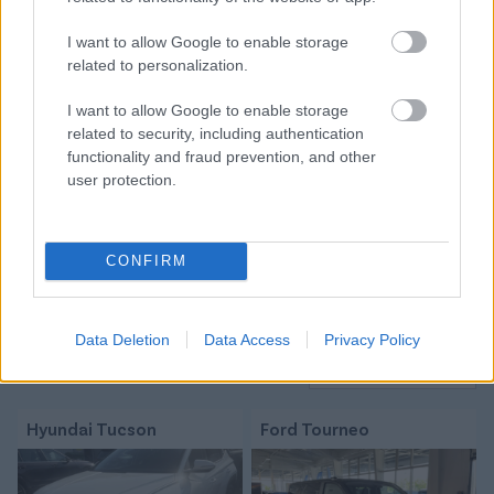
I want to allow Google to enable storage
Tetszett a cikk? Megosztanád?
related to personalization.
Link másolása
Email küldés
I want to allow Google to enable storage
related to security, including authentication
CÍMKÉK:
#MAGYAR FOCI
#KÜLFÖLDI FOCI
#LÉGIÓSOK
functionality and fraud prevention, and other
#ÁTIGAZOLÁSOK
#HAZAI ÁTIGAZOLÁSI HÍREK
user protection.
#ANGOL FOCI
#NÉMET FOCI
#OLASZ FOCI
#SZOBOSZLAI DOMINIK
#PREMIER LEAGUE
#BUNDESLIGA
#RB LEIPZIG
#SERIE A
#CHELSEA
CONFIRM
Autópiac
Data Deletion
Data Access
Privacy Policy
Hyundai Tucson
Ford Tourneo