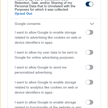
Retention, Sale, and/or Sharing of my
Personal Data that Is Unrelated with the
Purposes for which it was collected.
Opted Out
Google consents
Átigazolási bombát robbantottak
I want to allow Google to enable storage
Szoboszlairól: A Chelsea néhány
related to advertising like cookies on web or
napon belül megegyezhet a Lipcsével
device identifiers in apps.
- sajtóhír
I want to allow my user data to be sent to
Google for online advertising purposes.
A Tuttomercatoweb szerint a Chelsea néhány napon
belül megkötheti az üzletet a magyar válogatott
támadó klubváltásáról.
I want to allow Google to send me
personalized advertising.
Elolvasom
I want to allow Google to enable storage
related to analytics like cookies on web or
device identifiers in apps.
Itt állíthatod be, hogy a Csakfoci az elsők
között legyen a Google-találatokban
I want to allow Google to enable storage
related to functionality of the website or app.