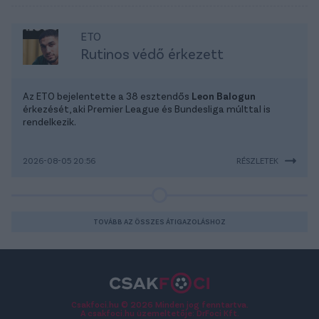
ETO
Rutinos védő érkezett
Az ETO bejelentette a 38 esztendős
Leon Balogun
érkezését, aki Premier League és Bundesliga múlttal is
rendelkezik.
2026-08-05 20:56
RÉSZLETEK
TOVÁBB AZ ÖSSZES ÁTIGAZOLÁSHOZ
Csakfoci.hu © 2026 Minden jog fenntartva.
A csakfoci.hu üzemeltetője: DrFoci Kft.