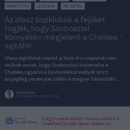
NÉMET FOCI
LÉGIÓSOK
RB LEIPZIG
Az olasz topklubok a fejüket
fogják, hogy Szoboszlai
környékén megjelent a Chelsea -
sajtóhír
Olasz sajtóhírek szerint a Serie A-s csapatok nem
örülnek annak, hogy Szoboszlait kiszemelte a
Chelsea, ugyanis a londoniakkal esélyük sincs
anyagilag versenybe szállni a magyar támadóért.
PÓCZIK DÁVID
2023. MÁRCIUS 8., SZERDA 14:38
A legfrissebb hírekért kövess minket a
Csakfoci
Google News oldalán is!