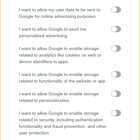
leigazolását. (Caught Offside)
I want to allow my user data to be sent to
Google for online advertising purposes.
NÉMETORSZÁG
I want to allow Google to send me
Bayern München
: A Bayern München arra készül,
personalized advertising.
hogy 60 millió font értékű ajánlatot tegyen a
Brighton holland kapusáért, a 22 éves Bart
I want to allow Google to enable storage
Verbruggenért. (Telegraph)
related to analytics like cookies on web or
device identifiers in apps.
RB Leipzig
: Az Arsenal, a Manchester United, az AC
Milan és a Bayern München mind érdeklődnek a
I want to allow Google to enable storage
Leipzig támadója, Benjamin Sesko iránt, a szlovén
related to functionality of the website or app.
játékos a Premier League irányába hajlik. (Bild)
I want to allow Google to enable storage
VILÁGFOCI
related to personalization.
Brazília
: Dorival Júniort pénteken menesztették a
I want to allow Google to enable storage
related to security, including authentication
brazil labdarúgó-válogatott szövetségi kapitányi
functionality and fraud prevention, and other
posztjáról. A 14 hónappal korábban kinevezett edző
user protection.
szerződését azt követően bontották fel, hogy a