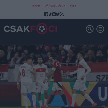
#FRADI
#ÁTIGAZOLÁSOK
#NB I