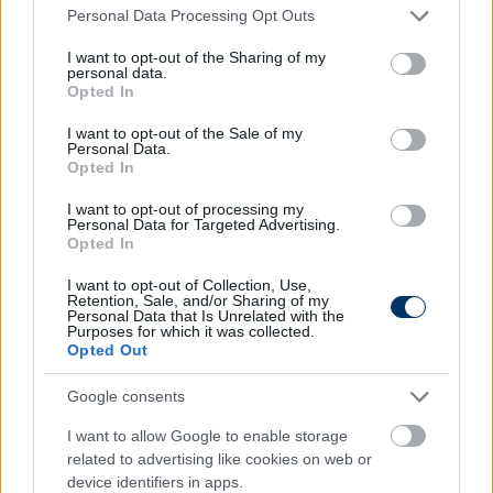
23 éves kapusa, Joan Garcia iránt. (AS)
Please note that this website/app uses one or more Google
Personal Data Processing Opt Outs
services and may gather and store information including but
OLASZORSZÁG
not limited to your visit or usage behaviour. You may click to
I want to opt-out of the Sharing of my
personal data.
grant or deny consent to Google and its third-party tags to
Opted In
Serie A
: Győzelemmel mutatkozott be Igor Tudor a
use your data for below specified purposes in below Google
Juventus vezetőedzőjeként: a torinóiak hazai
consent section.
I want to opt-out of the Sale of my
Personal Data.
környezetben egygólos mérkőzésen nyertek a Genoa
Opted In
ellen az olasz labdarúgó-bajnokság 30. fordulójának
szombati játéknapján. A találkozó egyetlen
I want to opt-out of processing my
Personal Data for Targeted Advertising.
találatát Kenan Yildiz szerezte, aki ott volt a török
Opted In
válogatottban a magyarok elleni Nemzetek Ligája-
osztályozós párharcban. A Juventustól múlt
I want to opt-out of Collection, Use,
Retention, Sale, and/or Sharing of my
vasárnap menesztették posztjáról Thiago Mottát,
Personal Data that Is Unrelated with the
Purposes for which it was collected.
az ő helyére érkezett a horvát szakember, aki
Opted Out
játékosként már erősítette korábban a klubot. A
Zebrák 1991 januárja óta nem kaptak ki otthon a
Google consents
Genoától.
I want to allow Google to enable storage
AS Roma
: A Chelsea és a Manchester City is
related to advertising like cookies on web or
device identifiers in apps.
fontolóra veszi a Roma kapusa, Mile Svilar