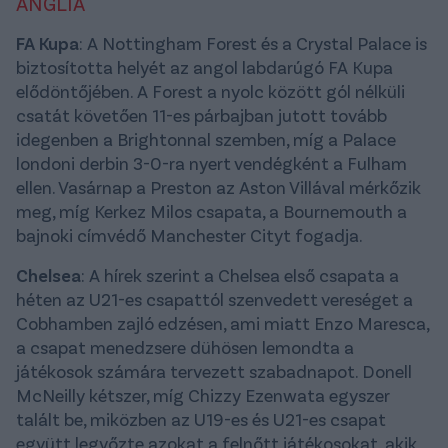
ANGLIA
FA Kupa
: A Nottingham Forest és a Crystal Palace is
biztosította helyét az angol labdarúgó FA Kupa
elődöntőjében. A Forest a nyolc között gól nélküli
csatát követően 11-es párbajban jutott tovább
idegenben a Brightonnal szemben, míg a Palace
londoni derbin 3-0-ra nyert vendégként a Fulham
ellen. Vasárnap a Preston az Aston Villával mérkőzik
meg, míg Kerkez Milos csapata, a Bournemouth a
bajnoki címvédő Manchester Cityt fogadja.
Chelsea
: A hírek szerint a Chelsea első csapata a
héten az U21-es csapattól szenvedett vereséget a
Cobhamben zajló edzésen, ami miatt Enzo Maresca,
a csapat menedzsere dühösen lemondta a
játékosok számára tervezett szabadnapot. Donell
McNeilly kétszer, míg Chizzy Ezenwata egyszer
talált be, miközben az U19-es és U21-es csapat
együtt legyőzte azokat a felnőtt játékosokat, akik