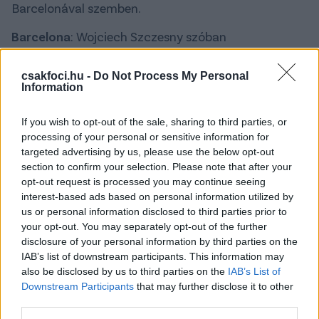
Barcelonával szemben.
Barcelona
: Wojciech Szczesny szóban
megállapodott a klubbal új szerződéséről, és
várhatóan hamarosan 2026-ig alá is ír a
csakfoci.hu -
Do Not Process My Personal
katalánokkal.
Information
Real Madrid:
A Cadena Ser értesülései szerint a Real
If you wish to opt-out of the sale, sharing to third parties, or
Arda Gülert vagy Endricket is odaadná kölcsönben,
processing of your personal or sensitive information for
csak hogy sikerüljön megállapodnia a
targeted advertising by us, please use the below opt-out
Bournemouth-szal Dean Huijsen megszerzéséről.
section to confirm your selection. Please note that after your
opt-out request is processed you may continue seeing
A következő hónapokban új, 2031-ig szóló
interest-based ads based on personal information utilized by
szerződést köthetnek Raúl Asencióval, akiért ugyan
us or personal information disclosed to third parties prior to
your opt-out. You may separately opt-out of the further
több európai topklub kifizetné a kivásárlási árát, de
disclosure of your personal information by third parties on the
a játékos maradna.
IAB’s list of downstream participants. This information may
also be disclosed by us to third parties on the
IAB’s List of
Espanyol
: A Manchester United, az Arsenal, a Paris
Downstream Participants
that may further disclose it to other
Saint-Germain, a Bayer Leverkusen, a Real Madrid és
third parties.
az Atlético Madrid mind érdeklődnek az Espanyol