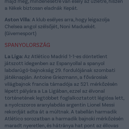
majd meg, mindenesetre van esély az üzletre, hiszen
a Kékek biztosan eladnák Kepát.
Aston Villa
: A klub esélyes arra, hogy leigazolja
Chelsea angol szélsőjét, Noni Maduekét.
(Givemesport)
SPANYOLORSZÁG
La Liga:
Az Atlético Madrid 1-1-es döntetlent
játszott idegenben az Espanyollal a spanyol
labdarúgó-bajnokság 29. fordulójának szombati
játéknapján. Antoine Griezmann, a fővárosiak
világbajnok francia támadója az 521. mérkőzésén
lépett pályára a La Ligában, ezzel az élvonal
történetének legtöbbet foglalkoztatott légiósa lett,
a nyolcszoros aranylabdás argentin Lionel Messi
rekordját adta át a múltnak. A tabellán harmadik
Atlético sorozatban a harmadik bajnoki mérkőzésén
maradt nyeretlen, és hátránya hat pont az éllovas