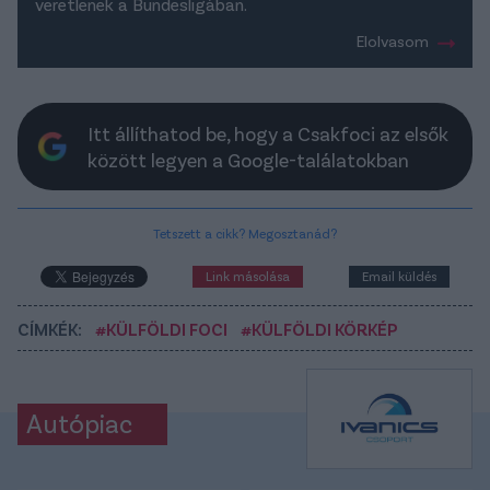
veretlenek a Bundesligában.
Elolvasom
Itt állíthatod be, hogy a Csakfoci az elsők
között legyen a Google-találatokban
Tetszett a cikk? Megosztanád?
Link másolása
Email küldés
CÍMKÉK:
#KÜLFÖLDI FOCI
#KÜLFÖLDI KÖRKÉP
Autópiac