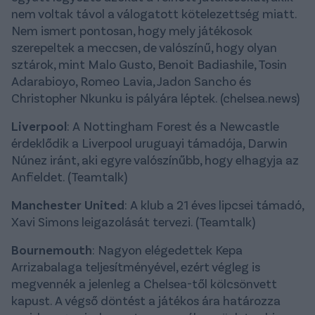
nem voltak távol a válogatott kötelezettség miatt.
Nem ismert pontosan, hogy mely játékosok
szerepeltek a meccsen, de valószínű, hogy olyan
sztárok, mint Malo Gusto, Benoit Badiashile, Tosin
Adarabioyo, Romeo Lavia, Jadon Sancho és
Christopher Nkunku is pályára léptek. (chelsea.news)
Liverpool
: A Nottingham Forest és a Newcastle
érdeklődik a Liverpool uruguayi támadója, Darwin
Núnez iránt, aki egyre valószínűbb, hogy elhagyja az
Anfieldet. (Teamtalk)
Manchester United
: A klub a 21 éves lipcsei támadó,
Xavi Simons leigazolását tervezi. (Teamtalk)
Bournemouth
: Nagyon elégedettek Kepa
Arrizabalaga teljesítményével, ezért végleg is
megvennék a jelenleg a Chelsea-től kölcsönvett
kapust. A végső döntést a játékos ára határozza