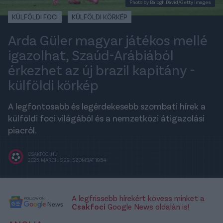
Photo by Balogh Dávid/Getty Images
KÜLFÖLDI FOCI
KÜLFÖLDI KÖRKÉP
Arda Güler magyar játékos mellé
igazolhat, Szaúd-Arábiából
érkezhet az új brazil kapitány -
külföldi körkép
A legfontosabb és legérdekesebb szombati hírek a
külföldi foci világából és a nemzetközi átigazolási
piacról.
CSAKFOCI.HU
2025. MÁRCIUS 29., SZOMBAT 19:54
A legfrissebb hírekért kövess minket a
Csakfoci
Google News oldalán is!