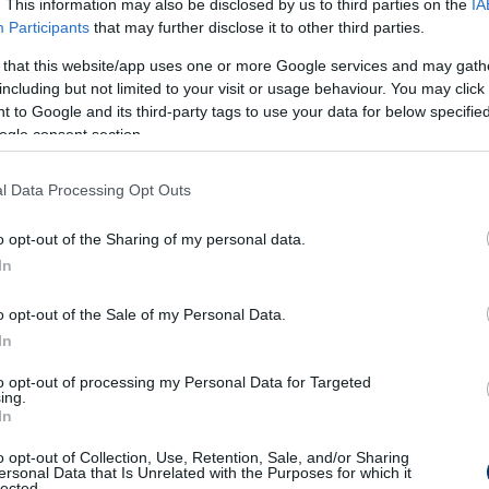
egpróbálja megszerezni a 23 éves svéd
. This information may also be disclosed by us to third parties on the
IA
Participants
that may further disclose it to other third parties.
gham Foresttől. (Mail)
 that this website/app uses one or more Google services and may gath
int 10 millió fontot kell fizetnie, ha le akarja
including but not limited to your visit or usage behaviour. You may click 
dzőjét, Thomas Frankot, aki Ange Postecoglou
 to Google and its third-party tags to use your data for below specifi
ogle consent section.
jánlatot tett a 29 éves, West Hamben szereplő
l Data Processing Opt Outs
. (Foot Mercato)
o opt-out of the Sharing of my personal data.
In
utasította a Borussia Dortmund ajánlatát az
m megszerzéséért, de a klubok továbbra is
o opt-out of the Sale of my Personal Data.
In
to opt-out of processing my Personal Data for Targeted
-selejtezők: Az angolok csak
ing.
In
yetlen egyszer tudtak túljárni
dorra eszén - videó
o opt-out of Collection, Use, Retention, Sale, and/or Sharing
ersonal Data that Is Unrelated with the Purposes for which it
lected.