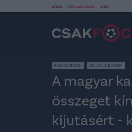
#FRADI
#ÁTIGAZOLÁSOK
#NB I
KÜLFÖLDI FOCI
KÜLFÖLDI KÖRKÉP
A magyar ka
összeget kín
kijutásért - 