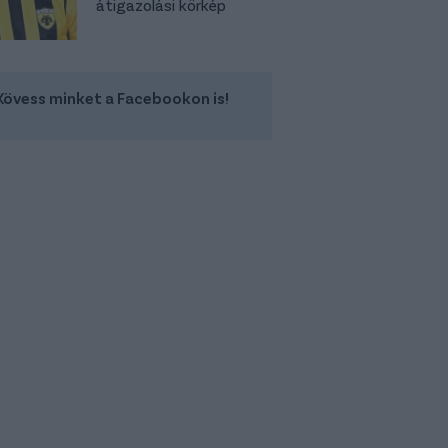
átigazolási körkép
Kövess minket a Facebookon is!