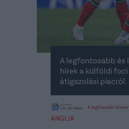
A legfontosabb és
hírek a külföldi foc
átigazolási piacról.
A legfrissebb híreké
ANGLIA