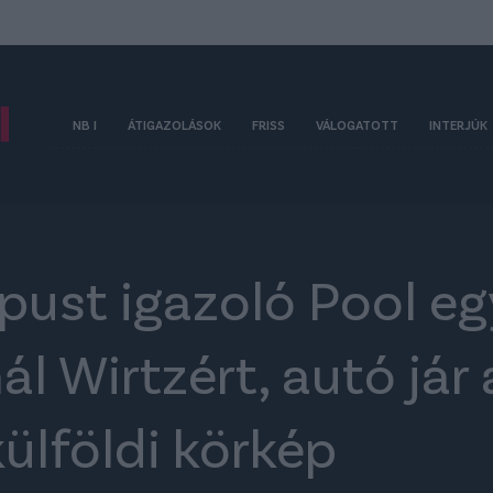
NB I
ÁTIGAZOLÁSOK
FRISS
VÁLOGATOTT
INTERJÚK
pust igazoló Pool eg
ál Wirtzért, autó jár 
külföldi körkép