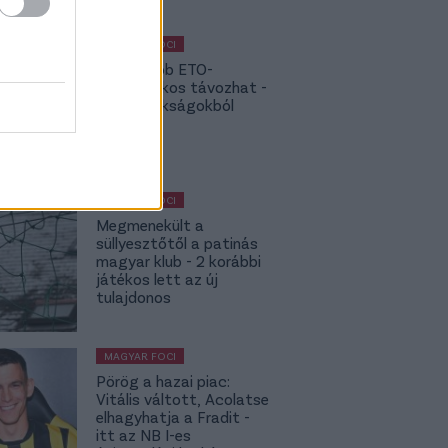
MAGYAR FOCI
NB I: Újabb ETO-
kulcsjátékos távozhat -
topbajnokságokból
hívják
MAGYAR FOCI
Megmenekült a
süllyesztőtől a patinás
magyar klub - 2 korábbi
játékos lett az új
tulajdonos
MAGYAR FOCI
Pörög a hazai piac:
Vitális váltott, Acolatse
elhagyhatja a Fradit -
itt az NB I-es