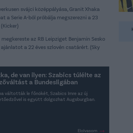
verkusen svájci középpályása, Granit Xhaka
at a Serie A-ból próbálja megszerezni a 23
(Kicker)
an megkereste az RB Leipziget Benjamin Sesko
jánlatot a 22 éves szlovén csatárért. (Sky
tka, de van ilyen: Szabics túlélte az
zőváltást a Bundesligában
ba váltották le főnökét, Szabics Imre az új
etőedzővel is együtt dolgozhat Augsburgban.
Elolvasom