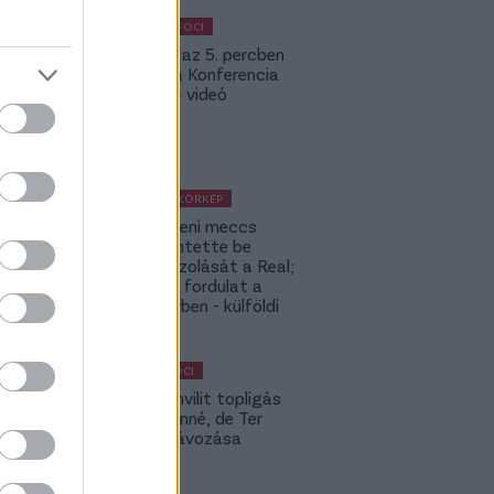
KÜLFÖLDI FOCI
Bolla már az 5. percben
betalált a Konferencia
Ligában – videó
KÜLFÖLDI KÖRKÉP
A Fradi elleni meccs
előtt jelentette be
rekordigazolását a Real;
hatalmas fordulat a
Rodri-ügyben - külföldi
körkép
MAGYAR FOCI
Yaakobishvilit topligás
csapat vinné, de Ter
Stegen távozása
bekavart