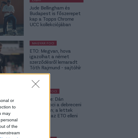
Jude Bellingham és
Budapest is főszerepet
kap a Topps Chrome
UCC kollekciójában
MAGYAR FOCI
ETO: Megvan, hova
igazolhat a német
szerződésről lemaradt
Tóth Rajmund - sajtóhír
KÜLFÖLDI FOCI
Lapszemle: Dán
sonal or
szambafoci a debreceni
ection to
szaunában; a lettek
ou may
kevesellik az ETO elleni
 personal
előnyt
out of the
 downstream