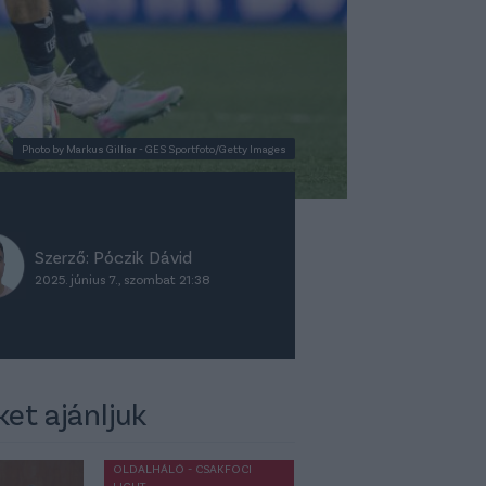
Photo by Markus Gilliar - GES Sportfoto/Getty Images
Szerző:
Póczik Dávid
2025. június 7., szombat 21:38
ket ajánljuk
OLDALHÁLÓ - CSAKFOCI
LIGHT