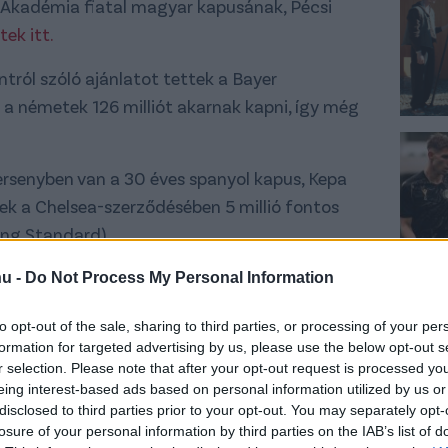
s Akadémia fiatal magyar kapusának, Pécsi
tek itt.
ontról szóló ajánlatot tettek a Bayer
 a németek 126 milliót akarnak kapni, így még
 versenyben van a 30 éves spanyol kapus, Kepa
ek a Chelsea-szerződésében 5 millió fontos
ning Standard)
llió fontos ajánlatot tett a Brentford kameruni
hu -
Do Not Process My Personal Information
móért, miután az első, 55 millió fontos
to opt-out of the sale, sharing to third parties, or processing of your per
formation for targeted advertising by us, please use the below opt-out s
r selection. Please note that after your opt-out request is processed y
rződése felbontásáról és három évre aláírt a
eing interest-based ads based on personal information utilized by us or
a klub-vb-n debütálhat.
disclosed to third parties prior to your opt-out. You may separately opt-
losure of your personal information by third parties on the IAB’s list of