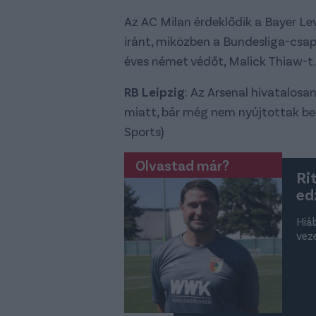
Az AC Milan érdeklődik a Bayer Le
iránt, miközben a Bundesliga-csap
éves német védőt, Malick Thiaw-t. 
RB Leipzig
: Az Arsenal hivatalos
miatt, bár még nem nyújtottak be a
Sports)
Olvastad már?
Ri
ed
Hiá
vez