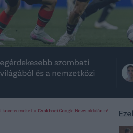
 legérdekesebb szombati
i világából és a nemzetközi
rt kövess minket a
Csakfoci
Google News oldalán is!
Eze