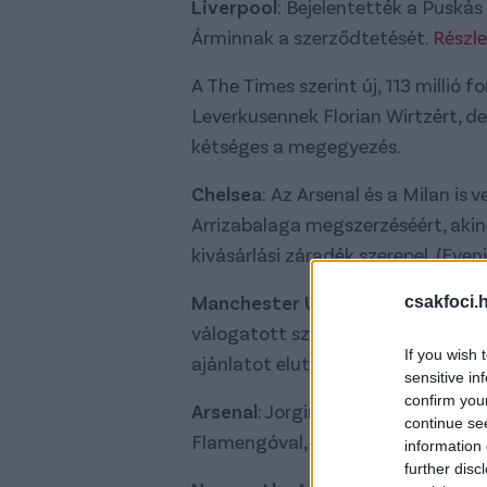
Liverpool
: Bejelentették a Puská
Árminnak a szerződtetését.
Részle
A The Times szerint új, 113 millió f
Leverkusennek Florian Wirtzért, de
kétséges a megegyezés.
Chelsea
: Az Arsenal és a Milan is
Arrizabalaga megszerzéséért, akin
kivásárlási záradék szerepel. (Eve
Manchester United
: A klub 60 mi
csakfoci.
válogatott szélsőjéért, Bryan Mbeu
If you wish 
ajánlatot elutasították. (ESPN)
sensitive in
confirm you
Arsenal
: Jorginho megegyezett sze
continue se
Flamengóval, amelynek színeiben 
information 
further disc