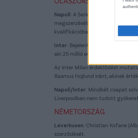
OLASZORSZÁG
authenti
Napoli
: A Serie A-bajnok fontolga
megszerzését, aki tavasszal segít
kvalifikációban és az UEFA Konfer
Inter
: Bejelentették a Marseille s
aki 25 millió euróért érkezik a Serie
Az Inter Milan érdeklődést mutat
Rasmus Hojlund iránt, akinek érték
Napoli/Inter
: Mindkét csapat szív
Liverpoolban nem tudott gyökeret 
NÉMETORSZÁG
Leverkusen
: Christian Kofane (Al
szerződését.