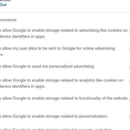
z, ez is három pontot ért Harry Kane-ék számára,
Out
k így továbbra is 100 százalékosak.
consents
o allow Google to enable storage related to advertising like cookies on
Elolvasom
evice identifiers in apps.
o allow my user data to be sent to Google for online advertising
s.
zívesen látná a szaúdi al-Nasszr, és a katalán
to allow Google to send me personalized advertising.
a sem zárkózna el a peremembernek számító dán
o allow Google to enable storage related to analytics like cookies on
evice identifiers in apps.
o Boyomót, a klub 23 éves védőjét, aki az első
válogatottban. (Marca)
o allow Google to enable storage related to functionality of the website
Deportivo) lett az élvonalból kiesett csapat új
o allow Google to enable storage related to personalization.
o allow Google to enable storage related to security, including