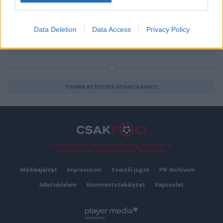
továbbra is
Willi Orbánnal
tervezi a következő szezont.
Data Deletion
Data Access
Privacy Policy
2026-08-07 18:20
RÉSZLETEK
TOVÁBB AZ ÖSSZES ÁTIGAZOLÁSHOZ
Csakfoci.hu © 2026 Minden jog fenntartva.
A csakfoci.hu üzemeltetője: DrFoci Kft.
Médiaajánlat
Impresszum
Szerzői jogok
PR-Archívum
Adatvédelem
Kommentszabályzat
Kapcsolat
powered by