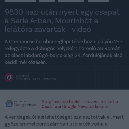
9830 nap után nyert egy csapat
a Serie A-ban, Mourinhót a
lelátóra zavarták - videó
A Cremonese bombameglepetésre hazai pályán 2-1-
re legyőzte a dobogós helyekért harcoló AS Romát
az olasz labdarúgó-bajnokság 24. fordulójának első
keddi mérkőzésén.
CSAKFOCI.HU
2023. FEBRUÁR 28., KEDD 20:58
A legfrissebb hírekért kövess minket a
Csakfoci
Google News oldalán is!
A vendégek óriási lehetőséget szalasztottak el, mert
győzelemmel pontszámban utolérték volna a