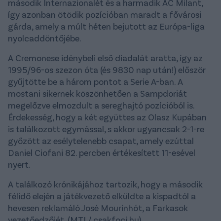
második Internazionalét és a harmadik AC Milant,
így azonban ötödik pozícióban maradt a fővárosi
gárda, amely a múlt héten bejutott az Európa-liga
nyolcaddöntőjébe.
A Cremonese idénybeli első diadalát aratta, így az
1995/96-os szezon óta (és 9830 nap után!) először
gyűjtötte be a három pontot a Serie A-ban. A
mostani sikernek köszönhetően a Sampdoriát
megelőzve elmozdult a sereghajtó pozícióból is.
Érdekesség, hogy a két együttes az Olasz Kupában
is találkozott egymással, s akkor ugyancsak 2-1-re
győzött az esélytelenebb csapat, amely ezúttal
Daniel Ciofani 82. percben értékesített 11-esével
nyert.
A találkozó krónikájához tartozik, hogy a második
félidő elején a játékvezető elküldte a kispadtól a
hevesen reklamáló José Mourinhót, a Farkasok
vezetőedzőjét. (MTI / csakfoci.hu)