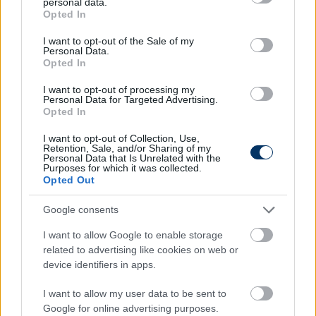
personal data.
grant or deny consent to Google and its third-party tags to
Link másolása
Email küldés
Opted In
use your data for below specified purposes in below Google
consent section.
I want to opt-out of the Sale of my
CÍMKÉK:
#VIDEÓ
#OLASZ FOCI
#SERIE A
#AS ROMA
Personal Data.
#JOSÉ MOURINHO
#CREMONESE
Opted In
I want to opt-out of processing my
Personal Data for Targeted Advertising.
Opted In
Autópiac
I want to opt-out of Collection, Use,
Retention, Sale, and/or Sharing of my
Personal Data that Is Unrelated with the
Purposes for which it was collected.
Volvo Es90
Mg Zs
Opted Out
Google consents
I want to allow Google to enable storage
related to advertising like cookies on web or
device identifiers in apps.
Szín:
Szín:
I want to allow my user data to be sent to
Üzemanyag: Elektromos
Üzemanyag: Benzin
Google for online advertising purposes.