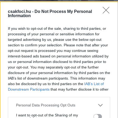
csakfoci.hu -
Do Not Process My Personal
Information
Váratlanul a kórházi ágyból
If you wish to opt-out of the sale, sharing to third parties, or
jelentkezett be a Fradi egyik
processing of your personal or sensitive information for
targeted advertising by us, please use the below opt-out
legjobbja - fotó
section to confirm your selection. Please note that after your
opt-out request is processed you may continue seeing
A jelek szerint a Ferencváros szélsőjét, Tokmac
interest-based ads based on personal information utilized by
Nguent meg is kellett műteni.
us or personal information disclosed to third parties prior to
Elolvasom
your opt-out. You may separately opt-out of the further
disclosure of your personal information by third parties on the
IAB’s list of downstream participants. This information may
also be disclosed by us to third parties on the
IAB’s List of
Itt állíthatod be, hogy a Csakfoci az elsők
Downstream Participants
that may further disclose it to other
között legyen a Google-találatokban
third parties.
Please note that this website/app uses one or more Google
Personal Data Processing Opt Outs
services and may gather and store information including but
Tetszett a cikk? Megosztanád?
not limited to your visit or usage behaviour. You may click to
I want to opt-out of the Sharing of my