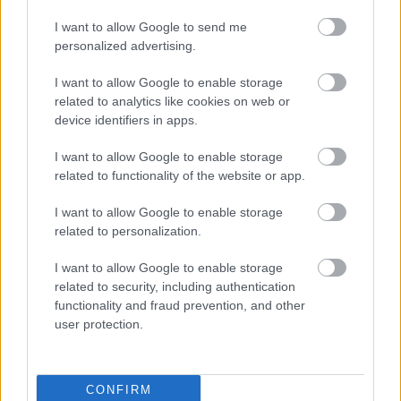
32 280 000 Ft
8 199 000 Ft
I want to allow Google to send me
personalized advertising.
TOVÁBBI AJÁNLATOK
I want to allow Google to enable storage
related to analytics like cookies on web or
device identifiers in apps.
Kövess minket a Facebookon is!
I want to allow Google to enable storage
related to functionality of the website or app.
I want to allow Google to enable storage
related to personalization.
Átigazolások
I want to allow Google to enable storage
related to security, including authentication
functionality and fraud prevention, and other
Továbbra is számítanak rá
user protection.
Willi Orbán
CONFIRM
Az RB Leipzig sportigazgatója egyértelművé tette: a klub