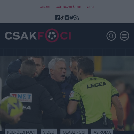
#FRADI
#ÁTIGAZOLÁSOK
#NB I
KÜLFÖLDI FOCI
VIDEÓ
OLASZ FOCI
AS ROMA