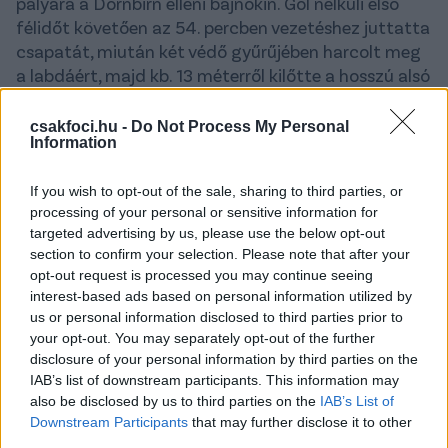
pályára a Dornbirn elleni bajnokin. Gól nélküli első
félidőt követően az 54. percben vezetéshez juttatta
csapatát, miután két védő gyűrűjében harcolt meg
a labdáért, majd kb. 13 méterről kilőtte a hosszú alsó
sarkot. Noha a gólja pazarra sikerült, mégsem nem
ért három pontot, mivel a hajrában a házigazda
csakfoci.hu -
Do Not Process My Personal
Information
ugyanis egyenlített.
A 19 éves csatár másodszor volt eredményes a
If you wish to opt-out of the sale, sharing to third parties, or
bajnokságban, legutóbb a Wacker Innsbruck elleni
processing of your personal or sensitive information for
szezonnyitón pontot érő gólt szerzett.
targeted advertising by us, please use the below opt-out
section to confirm your selection. Please note that after your
opt-out request is processed you may continue seeing
interest-based ads based on personal information utilized by
us or personal information disclosed to third parties prior to
your opt-out. You may separately opt-out of the further
disclosure of your personal information by third parties on the
IAB’s list of downstream participants. This information may
also be disclosed by us to third parties on the
IAB’s List of
Downstream Participants
that may further disclose it to other
third parties.