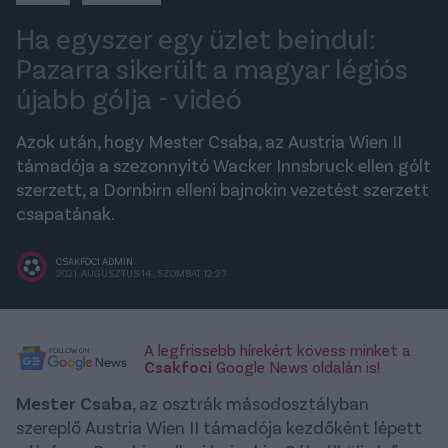
Ha egyszer egy üzlet beindul:
Pazarra sikerült a magyar légiós
újabb gólja - videó
Azok után, hogy Mester Csaba, az Austria Wien II
támadója a szezonnyitó Wacker Innsbruck ellen gólt
szerzett, a Dornbirn elleni bajnokin vezetést szerzett
csapatának.
CSAKFOCI ADMIN
2021. AUGUSZTUS 14., SZOMBAT 12:27
A legfrissebb hírekért kövess minket a
Csakfoci
Google News oldalán is!
Mester Csaba
, az osztrák másodosztályban
szereplő Austria Wien II támadója kezdőként lépett