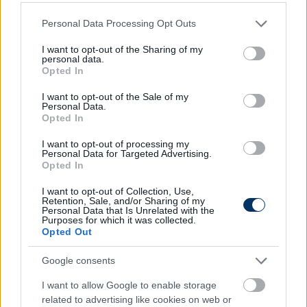
Please note that this website/app uses one or more Google
Personal Data Processing Opt Outs
services and may gather and store information including but
not limited to your visit or usage behaviour. You may click to
I want to opt-out of the Sharing of my
personal data.
grant or deny consent to Google and its third-party tags to
Olvastad már?
Opted In
use your data for below specified purposes in below Google
consent section.
I want to opt-out of the Sale of my
Personal Data.
Opted In
I want to opt-out of processing my
Personal Data for Targeted Advertising.
Opted In
I want to opt-out of Collection, Use,
Retention, Sale, and/or Sharing of my
Personal Data that Is Unrelated with the
Purposes for which it was collected.
Opted Out
Google consents
Szoboszlai a kezdőcsapatba lőhette
magát a Bundesliga-rajtra
I want to allow Google to enable storage
related to advertising like cookies on web or
Elképzelhető, hogy kezdőként debütálhat Szoboszlai