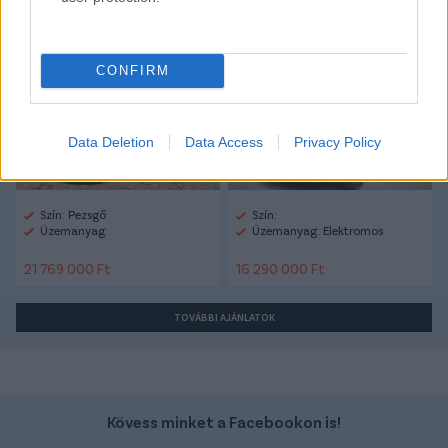
Volvo Xc60
Ford Capri
CONFIRM
Data Deletion
Data Access
Privacy Policy
Szín: Pezsgő
Szín:
Üzemanyag:
Üzemanyag: Elektromos
21 769 000 Ft
16 290 000 Ft
TOVÁBBI AJÁNLATOK
Kövess minket a Facebookon is!