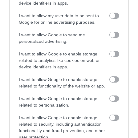
device identifiers in apps.
Dominik Mainz ellen.
I want to allow my user data to be sent to
Elolvasom
Google for online advertising purposes.
I want to allow Google to send me
personalized advertising.
Itt állíthatod be, hogy a Csakfoci az elsők
között legyen a Google-találatokban
I want to allow Google to enable storage
related to analytics like cookies on web or
device identifiers in apps.
Tetszett a cikk? Megosztanád?
I want to allow Google to enable storage
Link másolása
Email küldés
related to functionality of the website or app.
CÍMKÉK:
#LÉGIÓSOK
#VIDEÓ
#MESTER CSABA
I want to allow Google to enable storage
#AUSTRIA WIEN II
related to personalization.
I want to allow Google to enable storage
related to security, including authentication
Autópiac
functionality and fraud prevention, and other
user protection.