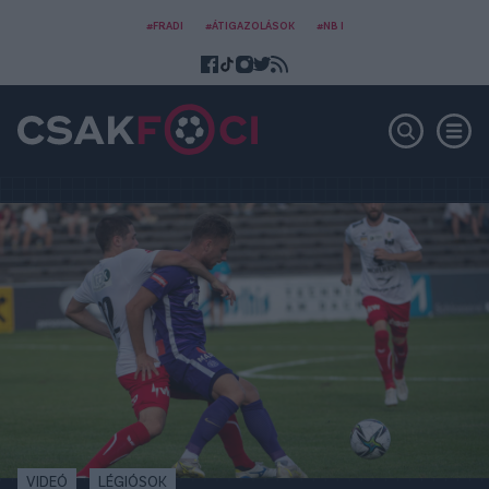
#FRADI
#ÁTIGAZOLÁSOK
#NB I
VIDEÓ
LÉGIÓSOK