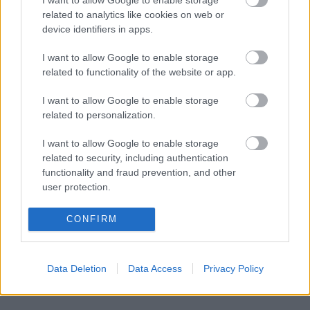
I want to allow Google to enable storage
related to analytics like cookies on web or
device identifiers in apps.
Autópiac
I want to allow Google to enable storage
related to functionality of the website or app.
Ford Tourneo
Hyundai Tucson
I want to allow Google to enable storage
related to personalization.
I want to allow Google to enable storage
related to security, including authentication
functionality and fraud prevention, and other
user protection.
Szín:
Szín: Bordó (metál)
Üzemanyag: Dízel
Üzemanyag: Benzin
CONFIRM
17 990 000 Ft
9 999 000 Ft
Data Deletion
Data Access
Privacy Policy
TOVÁBBI AJÁNLATOK