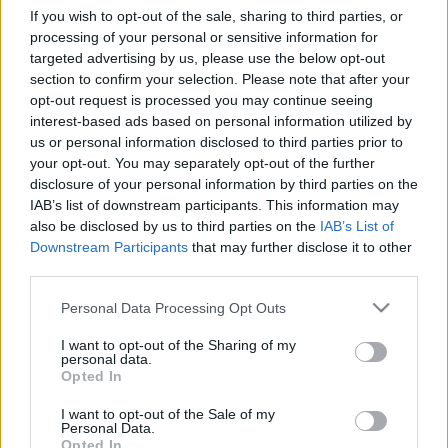
marokkói válogatott középpályása,
Amine Harit
a
If you wish to opt-out of the sale, sharing to third parties, or
nem túl fényes oroszországi világbajnokságot
processing of your personal or sensitive information for
követően szabadságra hazautazott Marokkóba.
targeted advertising by us, please use the below opt-out
section to confirm your selection. Please note that after your
A 21 éves játékos a hét évvel fiatalabb öccsével
opt-out request is processed you may continue seeing
autóval, a sebességhatárt túllépve elgázolt egy 28
interest-based ads based on personal information utilized by
éves gyalogost, aki azonnal életét vesztette.
us or personal information disclosed to third parties prior to
Sajtóhírek szerint Harit megpróbált elmenekülni a
your opt-out. You may separately opt-out of the further
bűntett helyszínéről, azonban megállították és a
disclosure of your personal information by third parties on the
IAB’s list of downstream participants. This information may
rendőrség őrizetbe vette.
also be disclosed by us to third parties on the
IAB’s List of
Más híresztelések szerint Harit átengedte a volánt a
Downstream Participants
that may further disclose it to other
third parties.
jogosítvány nélkül rendelkező öccsének, és ekkor
történt a szerencsétlenség. Ezt az értesülést a
Please note that this website/app uses one or more Google
Personal Data Processing Opt Outs
portál kategorikusan cáfolta, mivel a volán mögött
services and may gather and store information including but
ténylegesen Harit ült.
not limited to your visit or usage behaviour. You may click to
I want to opt-out of the Sharing of my
personal data.
grant or deny consent to Google and its third-party tags to
Opted In
A marokkói válogatott játékos jogosítványát
use your data for below specified purposes in below Google
bevonták, és nem hagyhatja el Marokkót, valamint
consent section.
I want to opt-out of the Sale of my
Personal Data.
hétfőn az ügyészségen kell felelnie a történtek
Opted In