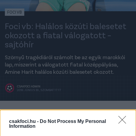
FOCI VB
Foci vb: Halálos közúti balesetet
okozott a fiatal válogatott –
sajtóhír
Szörnyű tragédiáról számolt be az egyik marokkói
lap, miszerint a válogatott fiatal középpályása,
Amine Harit halálos közúti balesetet okozott.
CSAKFOCI ADMIN
2018. JÚNIUS 30., SZOMBAT 17:17
A legfrissebb hírekért kövess minket a
Csakfoci
Google News oldalán is!
csakfoci.hu -
Do Not Process My Personal
Information
Az
Elbotola.com
értesülései szerint a Schalke