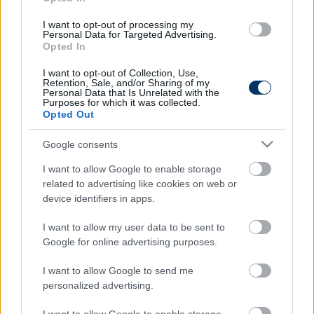
miatt.
I want to opt-out of processing my
Klubja, a Schalke csak a hírekből értesült a
Personal Data for Targeted Advertising.
Opted In
történtekről és a gelsenkircheniek igyekeznek
megbízható forrásokból értesülni a baleset
I want to opt-out of Collection, Use,
Retention, Sale, and/or Sharing of my
körülményeiről.
Personal Data that Is Unrelated with the
Purposes for which it was collected.
Tippeld meg Te is, ki nyeri a vb-t és nyerj!
Opted Out
Google consents
Itt állíthatod be, hogy a Csakfoci az elsők
I want to allow Google to enable storage
között legyen a Google-találatokban
related to advertising like cookies on web or
device identifiers in apps.
I want to allow my user data to be sent to
Tetszett a cikk? Megosztanád?
Google for online advertising purposes.
Link másolása
Email küldés
I want to allow Google to send me
personalized advertising.
CÍMKÉK:
#FOCI-VB
#MAROKKÓ
#AMINE HARIT