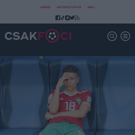
#FRADI
#ÁTIGAZOLÁSOK
#NB I