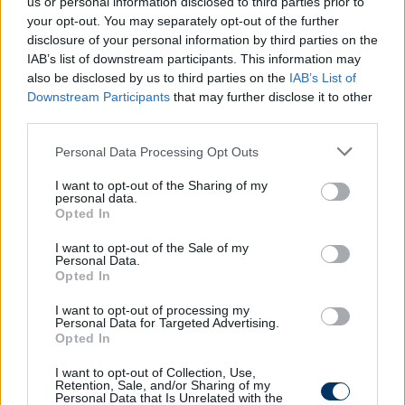
us or personal information disclosed to third parties prior to
vb-k történetében is csak a kameruni Roger Milla
your opt-out. You may separately opt-out of the further
volt nála korosabb, amikor a kapuba talált még
disclosure of your personal information by third parties on the
IAB’s list of downstream participants. This information may
1994-ben.
also be disclosed by us to third parties on the
IAB’s List of
A portugál bekk és Király egyébként a 2016-os Eb-n
Downstream Participants
that may further disclose it to other
third parties.
találkozott is egymással a pályán, a 3-3-s
csoportmeccsen mindketten végig játszottak. Pepe
Please note that this website/app uses one or more Google
Personal Data Processing Opt Outs
aztán 2021-ben, a részben magyar rendezésű
services and may gather and store information including but
kontinenstornán is futballozott a mieink ellen, ott
not limited to your visit or usage behaviour. You may click to
I want to opt-out of the Sharing of my
personal data.
grant or deny consent to Google and its third-party tags to
pedig Ronaldóék örülhettek a meccs végén, hiszen
Opted In
use your data for below specified purposes in below Google
3-0-ra győztek a Puskás Arénában.
consent section.
I want to opt-out of the Sale of my
Personal Data.
Olvastad már?
Opted In
I want to opt-out of processing my
Personal Data for Targeted Advertising.
Opted In
I want to opt-out of Collection, Use,
Retention, Sale, and/or Sharing of my
Personal Data that Is Unrelated with the