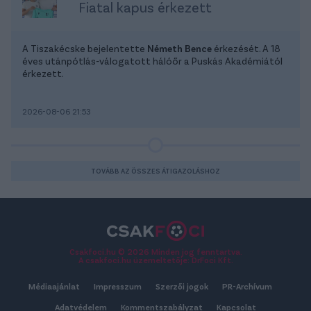
Fiatal kapus érkezett
A Tiszakécske bejelentette
Németh Bence
érkezését. A 18
éves utánpótlás-válogatott hálóőr a Puskás Akadémiától
érkezett.
2026-08-06 21:53
TOVÁBB AZ ÖSSZES ÁTIGAZOLÁSHOZ
Csakfoci.hu © 2026 Minden jog fenntartva.
A csakfoci.hu üzemeltetője: DrFoci Kft.
Médiaajánlat
Impresszum
Szerzői jogok
PR-Archívum
Adatvédelem
Kommentszabályzat
Kapcsolat