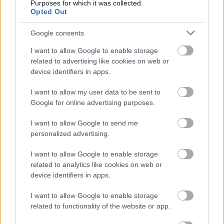
Purposes for which it was collected.
Opted Out
Google consents
I want to allow Google to enable storage
related to advertising like cookies on web or
Szoboszlai ára kilőtt az űrbe:
device identifiers in apps.
Utcahosszal veri Mbappét is - itt az
elképesztő lista
I want to allow my user data to be sent to
Google for online advertising purposes.
A Liverpool magyar középpályása, Szoboszlai Dominik
már a világ 13. legértékesebb futballistája a CIES
I want to allow Google to send me
kimutatása szerint.
personalized advertising.
Elolvasom
I want to allow Google to enable storage
related to analytics like cookies on web or
device identifiers in apps.
Itt állíthatod be, hogy a Csakfoci az elsők
I want to allow Google to enable storage
között legyen a Google-találatokban
related to functionality of the website or app.