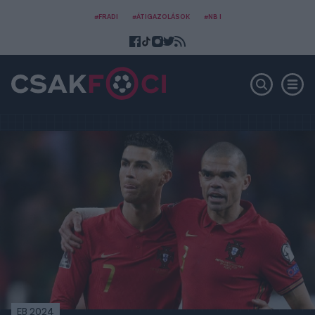
#FRADI
#ÁTIGAZOLÁSOK
#NB I
EB 2024