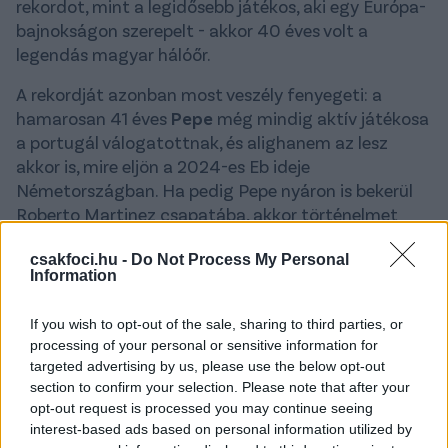
rekordot, mint a legidősebb játékos, aki egy Európa-
bajnokságon szerepelt - akkor 40 éves volt a
legendás magyar hálóőr.
A rekordját azonban most veszély fenyegeti: a
hamarosan 41 éves
Pepe
még mindig aktív játékosa
a portugál válogatottnak, és alighanem az lesz
akkor is, mire eljön a 2024-es Eb ideje
Németországban. Ha pedig Pepe nyáron is bekerül
Roberto Martinez csapatába, akkor történelmet
írhat, Király rekordját átadva a múltnak - írja a
portál a "7 őrült futballrekord, amiről nem hisszük el,
csakfoci.hu -
Do Not Process My Personal
Information
hogy 2024-ben megdőlhet" címet viselő cikkében.
Pepe eddig 134 alkalommal viselte a portugál
If you wish to opt-out of the sale, sharing to third parties, or
processing of your personal or sensitive information for
válogatott mezét, de a 2023-as évben csak egy
targeted advertising by us, please use the below opt-out
találkozón léphetett pályára, részben sérülései
section to confirm your selection. Please note that after your
miatt. A 2022-es világbajnokságon egyébként már
opt-out request is processed you may continue seeing
beírta magát a történelemkönyvekbe azzal, hogy a
interest-based ads based on personal information utilized by
legidősebb portugál gólszerző lett Svájc ellen, és a