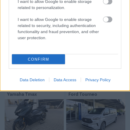
I want to allow Google to enable storage
Tetszett a cikk? Megosztanád?
related to personalization.
Link másolása
Email küldés
I want to allow Google to enable storage
related to security, including authentication
functionality and fraud prevention, and other
CÍMKÉK:
#MAGYAR VÁLOGATOTT
#PORTUGÁLIA
user protection.
#FOCI-EB
#EB2024
#2024-ES EURÓPA-BAJNOKSÁG
#KIRÁLY GÁBOR
#PEPE
CONFIRM
Autópiac
Data Deletion
Data Access
Privacy Policy
Yamaha Tmax
Ford Tourneo