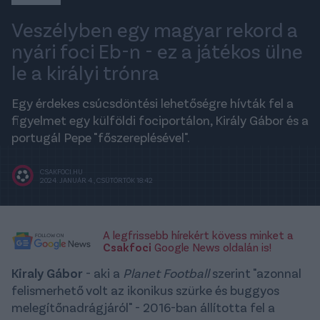
Veszélyben egy magyar rekord a
nyári foci Eb-n - ez a játékos ülne
le a királyi trónra
Egy érdekes csúcsdöntési lehetőségre hívták fel a
figyelmet egy külföldi fociportálon, Király Gábor és a
portugál Pepe "főszereplésével".
CSAKFOCI.HU
2024. JANUÁR 4., CSÜTÖRTÖK 18:42
A legfrissebb hírekért kövess minket a
Csakfoci
Google News oldalán is!
Kiraly Gábor
- aki a
Planet Football
szerint "azonnal
felismerhető volt az ikonikus szürke és buggyos
melegítőnadrágjáról" - 2016-ban állította fel a