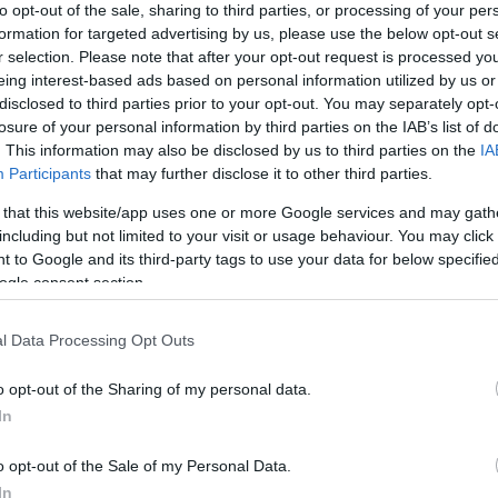
Eze
to opt-out of the sale, sharing to third parties, or processing of your per
formation for targeted advertising by us, please use the below opt-out s
i 1-0-s vereséggel kezdő
Ausztria
r selection. Please note that after your opt-out request is processed y
yel és zsinórban aratott két győzelemmel lett
eing interest-based ads based on personal information utilized by us or
disclosed to third parties prior to your opt-out. You may separately opt-
losure of your personal information by third parties on the IAB’s list of
ezetést szereztek (elsőre persze egy öngóllal)
. This information may also be disclosed by us to third parties on the
IA
Participants
that may further disclose it to other third parties.
 az Oranje kétszer fel tudott állni, a
cben szerzett gólra már nem tudott válaszolni.
 that this website/app uses one or more Google services and may gath
including but not limited to your visit or usage behaviour. You may click 
mszédunk. A hollandok csoportharmadikként, 4
 to Google and its third-party tags to use your data for below specifi
.
ogle consent section.
 hogy ezzel a csoportelsőséget is megszerzik,
l Data Processing Opt Outs
bb csak szenvedő francia válogatott ugyanis a
, már korábban kiesett
Lengyelországgal
sem
o opt-out of the Sharing of my personal data.
tott
Franciaország
Mbappé 11-esével került
In
ski (megismételt) büntetőjével a lengyel
o opt-out of the Sale of my Personal Data.
át a tornán.
In