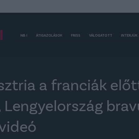
NB I
ÁTIGAZOLÁSOK
FRISS
VÁLOGATOTT
INTERJÚK
ztria a franciák előtt
, Lengyelország brav
 videó