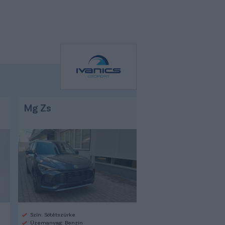
Mg Zs
Szín: Sötétszürke
Üzemanyag: Benzin