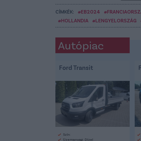
CÍMKÉK:
#EB2024
#FRANCIAORSZ
#HOLLANDIA
#LENGYELORSZÁG
Autópiac
Ford Transit
Szín:
Üzemanyag: Dízel