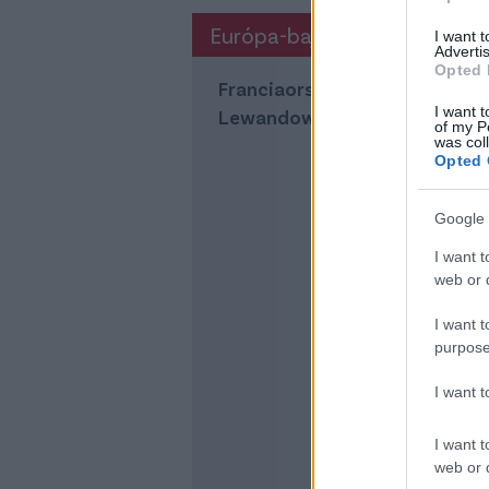
Európa-bajnokság, D-csopor
I want 
Advertis
Opted 
Franciaország – Lengyelország 1
I want t
Lewandowski 79. - 11-esből)
of my P
was col
Opted 
Google 
I want t
web or d
I want t
purpose
I want 
I want t
web or d