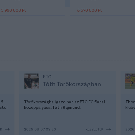
5 990 000 Ft
8 570 000 Ft
ETO
Tóth Törökországban
lő
Törökországba igazolhat az ETO FC fiatal
Thom
stól
középpályása,
Tóth Rajmund
.
klubv
EK
2026-08-07 09:20
RÉSZLETEK
2026