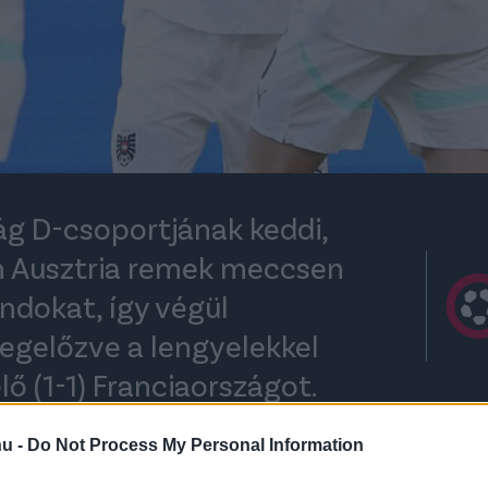
g D-csoportjának keddi,
n Ausztria remek meccsen
andokat, így végül
megelőzve a lengyelekkel
ő (1-1) Franciaországot.
hu -
Do Not Process My Personal Information
rt kövess minket a
Csakfoci
Google News oldalán is!