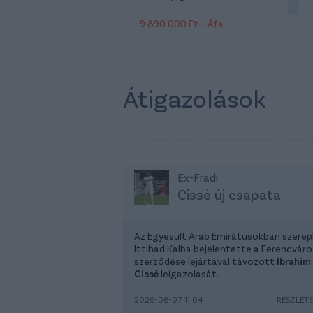
9 890 000 Ft + Áfa
Átigazolások
Ex-Fradi
Cissé új csapata
Az Egyesült Arab Emirátusokban szerep
Ittihad Kalba bejelentette a Ferencváro
szerződése lejártával távozott
Ibrahim
Cissé
leigazolását.
2026-08-07 11:04
RÉSZLET