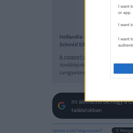
I want t
or app.
I want t
Hollandia – Ausztria 2-3 (Gakpo 
I want t
Schmid 59., Sabitzer 80.)
authenti
A csoport végeredménye:
1. (é
továbbjutott) Franciaország 5, 3
Lengyelország 1
Itt állíthatod be, hogy a 
találatokban
Tetszett a cikk? Megosztanád?