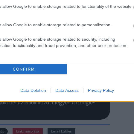
o allow Google to enable storage related to functionality of the website
o allow Google to enable storage related to personalization.
47., Depay 75., ill. Malen 6. - öngól,
o allow Google to enable storage related to security, including
cation functionality and fraud prevention, and other user protection.
s továbbjutott) Ausztria 6 pont, 2. (és
. (és továbbjutott) Hollandia 4, 4.
CONFIRM
Data Deletion
Data Access
Privacy Policy
Csakfoci az elsők között legyen a Google-
Link másolása
Email küldés