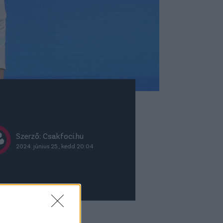
Szerző: Csakfoci.hu
2024. június 25., kedd 20:04