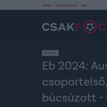
#FRADI
#ÁTIGAZOLÁSOK
#NB I
EB 2024
Eb 2024: Aus
csoportelső
búcsúzott -