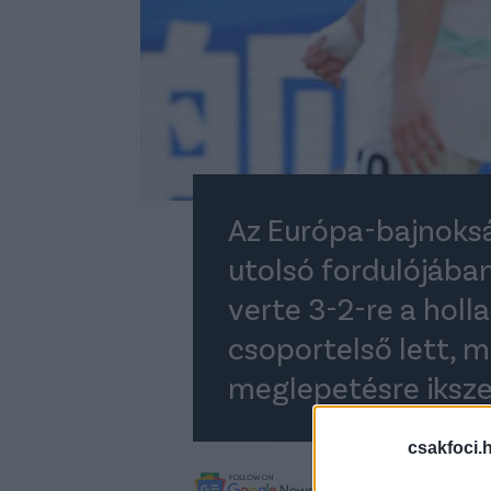
Az Európa-bajnoksá
utolsó fordulójába
verte 3-2-re a holl
csoportelső lett, 
meglepetésre ikszel
csakfoci.
A legfrissebb híreké