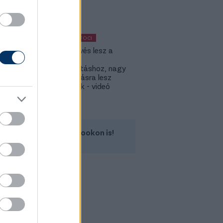
KÜLFÖLDI FOCI
KL: Ez kevés lesz a
Lokitól a
továbbjutáshoz, nagy
feltámadásra lesz
szükségük - videó
Kövess minket a Facebookon is!