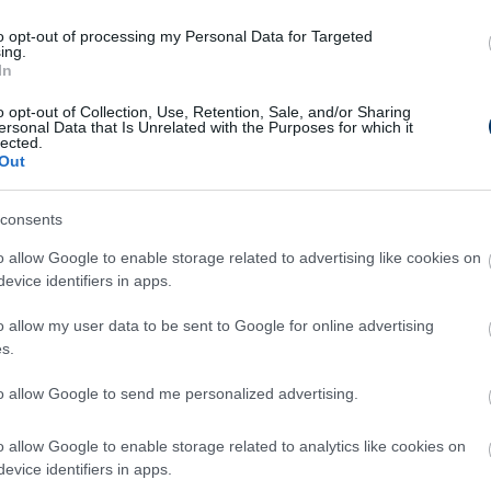
t:
to opt-out of processing my Personal Data for Targeted
ing.
In
-1 (Mbappé 56. - 11-esből, ill.
o opt-out of Collection, Use, Retention, Sale, and/or Sharing
ersonal Data that Is Unrelated with the Purposes for which it
lected.
Out
consents
o allow Google to enable storage related to advertising like cookies on
evice identifiers in apps.
o allow my user data to be sent to Google for online advertising
s.
to allow Google to send me personalized advertising.
o allow Google to enable storage related to analytics like cookies on
evice identifiers in apps.