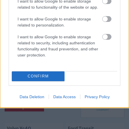
I want to allow Google to enable storage
related to functionality of the website or app.
Itt állíthatod be, hogy a Csakfoci az elsők
I want to allow Google to enable storage
között legyen a Google-találatokban
related to personalization.
I want to allow Google to enable storage
Tetszett a cikk? Megosztanád?
related to security, including authentication
functionality and fraud prevention, and other
Link másolása
Email küldés
user protection.
CÍMKÉK:
#OLDALHÁLÓ - CSAKFOCI LIGHT
#2026-OS
VB
#VB 2026
#VB2026
#2026-OS VILÁGBAJNOKSÁG
CONFIRM
#FOCI-VB 2026
#PALVIN BARBARA
Data Deletion
Data Access
Privacy Policy
Autópiac
Volvo Xc40
Ford Transit