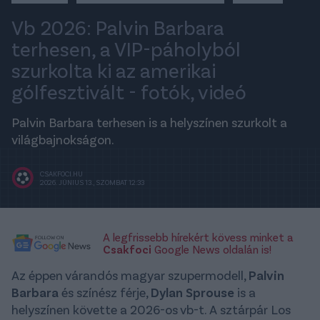
Vb 2026: Palvin Barbara
terhesen, a VIP-páholyból
szurkolta ki az amerikai
gólfesztivált - fotók, videó
Palvin Barbara terhesen is a helyszínen szurkolt a
világbajnokságon.
CSAKFOCI.HU
2026. JÚNIUS 13., SZOMBAT 12:33
A legfrissebb hírekért kövess minket a
Csakfoci
Google News oldalán is!
Az éppen várandós magyar szupermodell,
Palvin
Barbara
és színész férje,
Dylan Sprouse
is a
helyszínen követte a 2026-os vb-t. A sztárpár Los