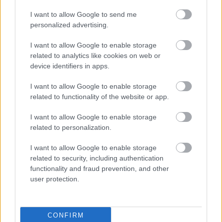
VILÁGFOCI
Stankovic elvesztette a fejét, piros
I want to allow Google to send me
lapja után ment neki a bírónak - videó
personalized advertising.
I want to allow Google to enable storage
related to analytics like cookies on web or
device identifiers in apps.
VILÁGFOCI
Európa-bajnok edző vagy liverpooli
legenda válthatja Stankovicot
I want to allow Google to enable storage
Moszkvában - sajtóhír
related to functionality of the website or app.
I want to allow Google to enable storage
related to personalization.
VILÁGFOCI
Brutálisan mozog a kispad Stankovic
alatt az elbukott derbi után: "Kétfajta
I want to allow Google to enable storage
edző van, az, akit kirúgnak és akit..."
related to security, including authentication
functionality and fraud prevention, and other
user protection.
VILÁGFOCI
Stankovic kiakadt, majd beleszálltak:
"Mitől fáradt el? A pénztől? Az
CONFIRM
élettől?"