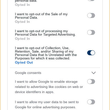
personal data.
grant or deny consent to Google and its third-party tags to
Opted In
use your data for below specified purposes in below Google
consent section.
I want to opt-out of the Sale of my
VILÁGFOCI
Personal Data.
A volt Fradi-edző reagált a
Opted In
kirúgásának hírére: "Ez volt a
Ferencvárosnál is, ti azt írtok, amit
I want to opt-out of processing my
Personal Data for Targeted Advertising.
akartok"
Opted In
I want to opt-out of Collection, Use,
VILÁGFOCI
Retention, Sale, and/or Sharing of my
Felfelé bukhat a volt Fradi-edző -
Personal Data that Is Unrelated with the
szövetségi kapitányt csinálnának
Purposes for which it was collected.
belőle
Opted Out
Google consents
VILÁGFOCI
I want to allow Google to enable storage
Páros lábbal rúgná ki a volt Fradi-
related to advertising like cookies on web or
edzőt a válogatott csatár:
device identifiers in apps.
"Eredmények nincsenek és viselkedni
sem tud"
I want to allow my user data to be sent to
Google for online advertising purposes.