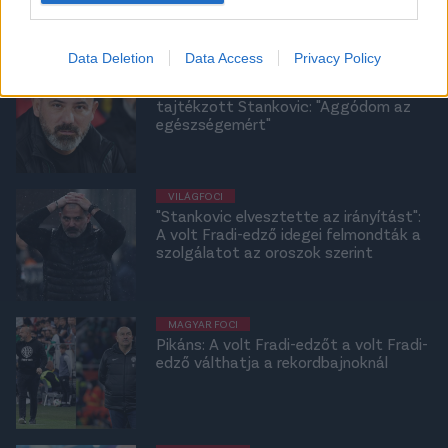
Data Deletion
Data Access
Privacy Policy
VILÁGFOCI
A volt Fradi-játékos kiállítása után
tajtékzott Stankovic: "Aggódom az
egészségemért"
VILÁGFOCI
"Stankovic elvesztette az irányítást":
A volt Fradi-edző idegei felmondták a
szolgálatot az oroszok szerint
MAGYAR FOCI
Pikáns: A volt Fradi-edzőt a volt Fradi-
edző válthatja a rekordbajnoknál