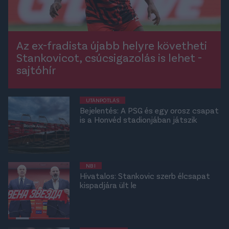
Az ex-fradista újabb helyre követheti
Stankovicot, csúcsigazolás is lehet -
sajtóhír
UTÁNPÓTLÁS
Bejelentés: A PSG és egy orosz csapat
is a Honvéd stadionjában játszik
NB I
Hivatalos: Stankovic szerb élcsapat
kispadjára ült le