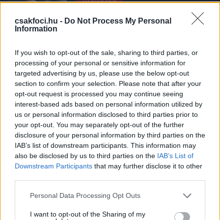
MAGYAR FOCI
Stankovicot egy másik ex-Fradi-edző
követheti a kispadon - sajtóhír
csakfoci.hu -
Do Not Process My Personal
Information
If you wish to opt-out of the sale, sharing to third parties, or
processing of your personal or sensitive information for
VILÁGFOCI
targeted advertising by us, please use the below opt-out
Eddig tartott: Kirúgták a volt Fradi-
edzőt a csalódott sztárcsapattól -
section to confirm your selection. Please note that after your
hivatalos
opt-out request is processed you may continue seeing
interest-based ads based on personal information utilized by
us or personal information disclosed to third parties prior to
your opt-out. You may separately opt-out of the further
MAGYAR FOCI
disclosure of your personal information by third parties on the
Korábbi Fradi-edzők balhéztak össze:
IAB’s list of downstream participants. This information may
"Miért provokálsz? Úgy ordított,
mintha nyúznák őket"
also be disclosed by us to third parties on the
IAB’s List of
Downstream Participants
that may further disclose it to other
third parties.
VILÁGFOCI
Please note that this website/app uses one or more Google
Personal Data Processing Opt Outs
Rátámadtak a csapatbuszra a
services and may gather and store information including but
rangadó előtt, amin a volt Fradi-edző
not limited to your visit or usage behaviour. You may click to
I want to opt-out of the Sharing of my
is utazott - fotó és reakció