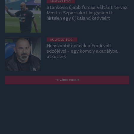
MAGYAR FOCI
Stankovic újabb furcsa váltást tervez:
Most a Szpartakot hagyná ott
hirtelen egy új kaland kedvéért
KÜLFÖLDI FOCI
Hosszabbítanának a Fradi volt
edzőjével – egy komoly akadályba
ütköztek
TOVÁBBI CIKKEK