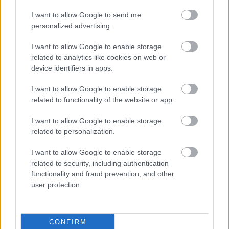
LÉGIÓSOK
Elsöprő: A többség szerint Tóth Alex a
I want to allow Google to send me
lehető legjobb döntést hozta
personalized advertising.
I want to allow Google to enable storage
related to analytics like cookies on web or
device identifiers in apps.
LÉGIÓSOK
Arne Slot kiemelte Kerkezt, de a
Liverpool játékával elégedetlen volt:
I want to allow Google to enable storage
"Ez nem először frusztráló"
related to functionality of the website or app.
I want to allow Google to enable storage
related to personalization.
ANGOL FOCI
Chiesa még mindig ámul Szoboszlai
csodagólján: "Nem erőből rúgta meg,
I want to allow Google to enable storage
inkább finoman megérintette"
related to security, including authentication
functionality and fraud prevention, and other
user protection.
LÉGIÓSOK
Így látta Szoboszlait és Kerkezt az
angol sajtó: "Régóta a
CONFIRM
legösszeszedettebb meccse volt"