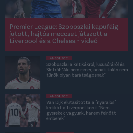
Premier League: Szoboszlai kapufáig
jutott, hajtós meccset játszott a
Liverpool és a Chelsea - videó
ANGOL FOCI
Szoboszlai a kritikákról, luxusóráról és
Slotról: "Aki nem ismer, annak talán nem
tűnök olyan barátságosnak"
ANGOL FOCI
Van Dijk elutasította a "nyaralós"
kritikát a Liverpool körül: "Nem
gyerekek vagyunk, hanem felnőtt
emberek"