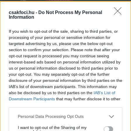
MAGYAR FOCI
Szoboszlai odaszúrt a Manchester
United-tábornak: Egy mozdulattal
csakfoci.hu -
Do Not Process My Personal
Information
üzent az Old Traffordon - videó
If you wish to opt-out of the sale, sharing to third parties, or
processing of your personal or sensitive information for
ANGOL FOCI
targeted advertising by us, please use the below opt-out
Premier League: Marco Rose lehet Tóth
Alexék új vezetőedzője - sajtóhír
section to confirm your selection. Please note that after your
opt-out request is processed you may continue seeing
interest-based ads based on personal information utilized by
us or personal information disclosed to third parties prior to
your opt-out. You may separately opt-out of the further
LÉGIÓSOK
disclosure of your personal information by third parties on the
Szoboszlai a Gerrard elleni
IAB’s list of downstream participants. This information may
padelmeccsről, Klopp "tengerparti"
hívásáról és a budapesti BL-döntőről:
also be disclosed by us to third parties on the
IAB’s List of
"Lehetetlen nem gondolni rá"
Downstream Participants
that may further disclose it to other
third parties.
ANGOL FOCI
Please note that this website/app uses one or more Google
Personal Data Processing Opt Outs
Premier League: Kerkez betalált, de a
services and may gather and store information including but
Liverpool pont nélkül maradt a
not limited to your visit or usage behaviour. You may click to
I want to opt-out of the Sharing of my
Brighton vendégeként - videó