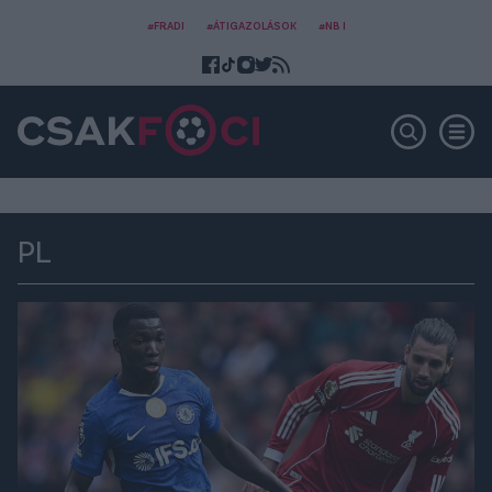
#FRADI
#ÁTIGAZOLÁSOK
#NB I
PL