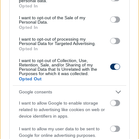
personal data.
grant or deny consent to Google and its third-party tags to
Opted In
use your data for below specified purposes in below Google
consent section.
I want to opt-out of the Sale of my
LÉGIÓSOK
Personal Data.
Tóth Alex zseniális becenevet kapott a
Opted In
Bournemouth-nál: "Az edző azt kérte,
hogy..."
I want to opt-out of processing my
Personal Data for Targeted Advertising.
Opted In
I want to opt-out of Collection, Use,
MAGYAR FOCI
Retention, Sale, and/or Sharing of my
Szoboszlai és a szabadrúgásgólok:
Personal Data that Is Unrelated with the
Hová juthat a Premier League
Purposes for which it was collected.
örökrangsorában?
Opted Out
Google consents
MAGYAR FOCI
I want to allow Google to enable storage
PL: Tóth Alex drámai győztes meccsen
related to advertising like cookies on web or
debütált, Szoboszlai kiváló
device identifiers in apps.
szabadrúgásgóllal és gólpasszal
jelentkezett - videó
I want to allow my user data to be sent to
Google for online advertising purposes.