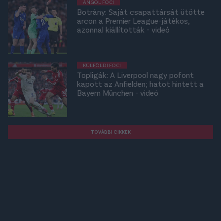
ANGOL FOCI
Botrány: Saját csapattársát ütötte
arcon a Premier League-játékos,
azonnal kiállították - videó
KÜLFÖLDI FOCI
Topligák: A Liverpool nagy pofont
kapott az Anfielden; hatot hintett a
Bayern München - videó
TOVÁBBI CIKKEK