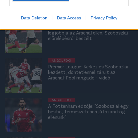
Data Deletion
Data Access
Privacy Policy
LÉGIÓSOK
Légiósok: Kerkez lett a Liverpool
legjobbja az Arsenal ellen, Szoboszlai
előrelépésről beszélt
ANGOL FOCI
Premier League: Kerkez és Szoboszlai
kezdett, döntetlennel zárult az
Arsenal-Pool rangadó - videó
ANGOL FOCI
A Tottenham edzője: "Szoboszlai egy
bestia, természetesen játszani fog
ellenünk"